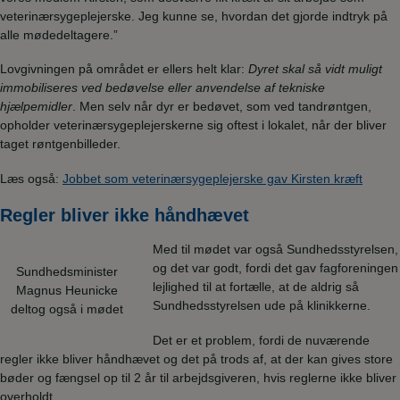
veterinærsygeplejerske. Jeg kunne se, hvordan det gjorde indtryk på
alle mødedeltagere.”
Lovgivningen på området er ellers helt klar:
Dyret skal så vidt muligt
immobiliseres ved bedøvelse eller anvendelse af tekniske
hjælpemidler
. Men selv når dyr er bedøvet, som ved tandrøntgen,
opholder veterinærsygeplejerskerne sig oftest i lokalet, når der bliver
taget røntgenbilleder.
Læs også:
Jobbet som veterinærsygeplejerske gav Kirsten kræft
Regler bliver ikke håndhævet
Med til mødet var også Sundhedsstyrelsen,
og det var godt, fordi det gav fagforeningen
Sundhedsminister
lejlighed til at fortælle, at de aldrig så
Magnus Heunicke
Sundhedsstyrelsen ude på klinikkerne.
deltog også i mødet
Det er et problem, fordi de nuværende
regler ikke bliver håndhævet og det på trods af, at der kan gives store
bøder og fængsel op til 2 år til arbejdsgiveren, hvis reglerne ikke bliver
overholdt.