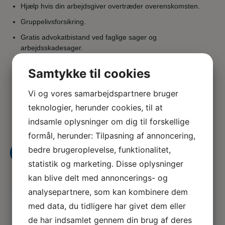
Hjælp hvis din arbejdsgiver overtræder overenskomsten.
Gruppelivsforsikring.
Gratis advokatbistand ved faglige sager og
arbejdsskadesager.
Gratis bistand fra socialrådgivere ved f.eks. længerevarende
Samtykke til cookies
sygdom.
Vejledning i, hvordan du får din kontrakt forhandlet på plads,
Vi og vores samarbejdspartnere bruger
når du skal have dit første job som uddannet
teknologier, herunder cookies, til at
veterinærsygeplejerske.
indsamle oplysninger om dig til forskellige
Og meget mere
formål, herunder: Tilpasning af annoncering,
bedre brugeroplevelse, funktionalitet,
Bliv medlem i dag
statistik og marketing. Disse oplysninger
kan blive delt med annoncerings- og
analysepartnere, som kan kombinere dem
med data, du tidligere har givet dem eller
de har indsamlet gennem din brug af deres
Nyheder