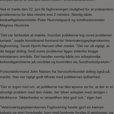
Ved et møde den 22. juni fik fagforeningen mulighed for at præsentere
problemerne for ikke mindre end 2 ministre. Nemlig både
beskæftigelsesminister Peter Hummelgaard og sundhedsminister
Magnus Heunicke.
”Det var fantastisk at mærke, hvordan politikerne tog vores problemer
seriøst,” sagde konstitueret formand for Veterinærsygeplejerskernes
fagforening, Sarah Hjorth Hansen efter mødet. ”Det var så vigtigt, at
de begge deltog, fordi vores problemer ligger indenfor begge
ministeriers område. Det handler nemlig både om arbejdsmiljø,
bekendtgørelserne på området og kontrollen via Sundhedsstyrelsen.”
Forbundsformand John Nielsen fra Serviceforbundet deltog også på
mødet. Han var rigtigt godt tilfreds med politikernes lydhørhed.
”Der er ingen tvivl om, at politikerne har fået øjnene op for, at der er et
alvorligt problem med den måde, der bliver arbejdet med røntgen i
klinikkerne. Sikkerheden er simpelthen ikke god nok,” siger han.
”Veterinærsygeplejerskernes Fagforening havde gjort en kæmpe
indsats og stort forarbejde, kom med konkrete forslag til ændringer, og