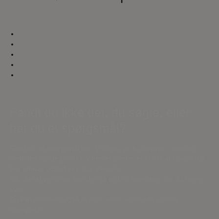
Fandt du ikke det, du søgte, eller
har du et spørgsmål?
Send os dit spørgsmål her. Vi sikrer, at du kommer i kontakt
med den rigtige person. Vores eksperter er klar til at hjælpe dig.
For enhver udfordring, stor eller lille.
Når du skriver til os, kan der gå op til 3 hverdage, før du har et
svar.
Du kan eventuelt også få svar under vores ofte stillede
spørgsmål.