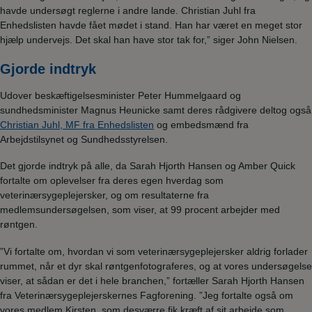
havde undersøgt reglerne i andre lande. Christian Juhl fra
Enhedslisten havde fået mødet i stand. Han har været en meget stor
hjælp undervejs. Det skal han have stor tak for,” siger John Nielsen.
Gjorde indtryk
Udover beskæftigelsesminister Peter Hummelgaard og
sundhedsminister Magnus Heunicke samt deres rådgivere deltog også
Christian Juhl, MF fra Enhedslisten
og embedsmænd fra
Arbejdstilsynet og Sundhedsstyrelsen.
Det gjorde indtryk på alle, da Sarah Hjorth Hansen og Amber Quick
fortalte om oplevelser fra deres egen hverdag som
veterinærsygeplejersker, og om resultaterne fra
medlemsundersøgelsen, som viser, at 99 procent arbejder med
røntgen.
”Vi fortalte om, hvordan vi som veterinærsygeplejersker aldrig forlader
rummet, når et dyr skal røntgenfotograferes, og at vores undersøgelse
viser, at sådan er det i hele branchen,” fortæller Sarah Hjorth Hansen
fra Veterinærsygeplejerskernes Fagforening. ”Jeg fortalte også om
vores medlem Kirsten, som desværre fik kræft af sit arbejde som