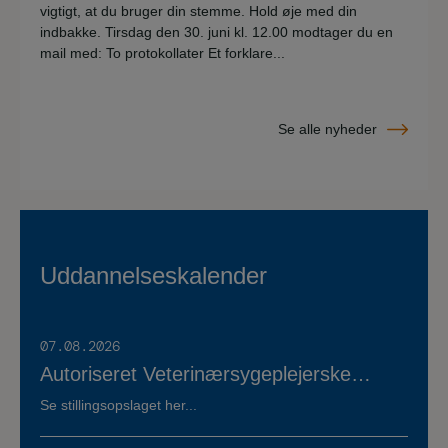
vigtigt, at du bruger din stemme. Hold øje med din
indbakke. Tirsdag den 30. juni kl. 12.00 modtager du en
mail med: To protokollater Et forklare...
Se alle nyheder
Uddannelseskalender
07.08.2026
Autoriseret Veterinærsygeplejerske
søges til fuldtidsstilling hos Vestermose
Se stillingsopslaget her...
Dyreklinik på Vestsjælland