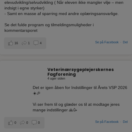
elevudvikling/selvudvikling ( Når eleven ikke mangler vilje – men
indsigt i egne styrker)
- Samt en masse af sparring med andre oplæringsansvarlige.
Se det fulde program og tilmeldingsmuligheder i
kommentarsporet
Se på Facebook
·
Del
16
1
4
Veterinærsygeplejerskernes
Fagforening
4 uger siden
Det er igen åben for Indstillinger til Årets VSP 2026
☀️🎉
Vi ser frem til og glæder os til at modtage jeres
mange indstillinger 🙏🥳
Se på Facebook
·
Del
0
0
0