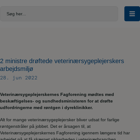
Hop
til
Søg her...
indholdet
2 ministre drøftede veterinærsygeplejerskers
arbejdsmiljø
28. jun 2022
Veterinærsygeplejerskernes Fagforening mødtes med
beskæftigelses- og sundhedsministeren for at drøfte
udfordringerne med røntgen i dyreklinikker.
Alt for mange veterinærsygeplejersker bliver udsat for farlige
røntgenstråler på jobbet. Det er årsagen til, at
Veterinærsygeplejerskernes Fagforening igennem længere tid har
arbejdet på at få skærpet sikkerheden i veterinærbranchen.