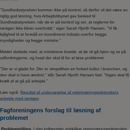
”Sundhedsstyrelsen kommer ikke på kontrol, så derfor vil det være en
rigtig god løsning, hvis Arbejdstilsynet gav besked til
Sundhedsstyrelsen, når de er på kontrol og ser, at reglerne for
røntgen ikke bliver overholdt,” siger Sarah Hjorth Hansen. ”Vi fik
lejlighed til at foreslå en koordineret indsats overfor begge
myndigheder og begge ministre.”
Mødet sluttede med, at ministrene lovede, at de vil gå hjem og se på
udfordringerne, og hvad der skal til for at løse problemet.
”Der er vi glade for. Der er simpelthen en forkert kultur i branchen, og
den skal vi have ændret,” slår Sarah Hjorth Hansen fast. ”Ingen skal få
kræft af at gå på arbejde.”
Læs også:
Resultat af undersøgelse af veterinærsygeplejerskers
arbejde med røntgen
Fagforeningens forslag til løsning af
problemet
Problemstilling
: I dag indberetter adskillige veterinærsygeplejersker,