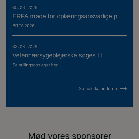
05.08.2026
ERFA møde for oplæringsansvarlige på
veterinærsygeplejerske uddannelsen
ERFA 2026...
d.8.+9.+10. september. Se invitationen
herunder.
03.08.2026
Veterinærsygeplejerske søges til
Hvidsten Dyrehospital
Se stillingsopslaget her...
Se hele kalenderen
Mød vores sponsorer