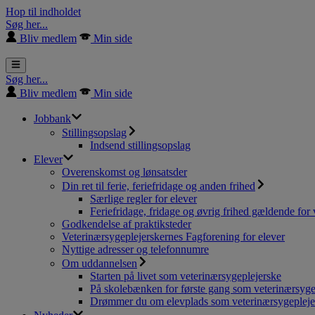
Hop til indholdet
Søg her...
Bliv medlem
Min side
Søg her...
Bliv medlem
Min side
Jobbank
Stillingsopslag
Indsend stillingsopslag
Elever
Overenskomst og lønsatsder
Din ret til ferie, feriefridage og anden frihed
Særlige regler for elever
Feriefridage, fridage og øvrig frihed gældende for 
Godkendelse af praktiksteder
Veterinærsygeplejerskernes Fagforening for elever
Nyttige adresser og telefonnumre
Om uddannelsen
Starten på livet som veterinærsygeplejerske
På skolebænken for første gang som veterinærsyge
Drømmer du om elevplads som veterinærsygepleje