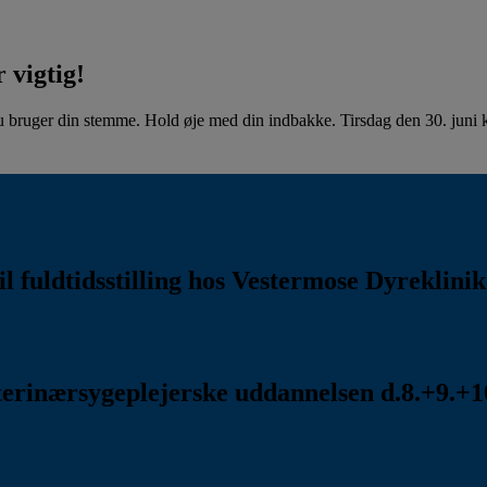
 vigtig!
u bruger din stemme. Hold øje med din indbakke. Tirsdag den 30. juni kl
l fuldtidsstilling hos Vestermose Dyreklini
rinærsygeplejerske uddannelsen d.8.+9.+10