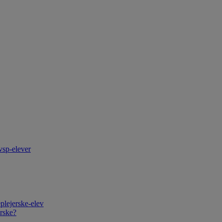
vsp-elever
plejerske-elev
rske?