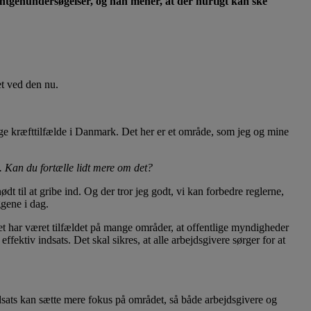
øntgenundersøgelser, og han mener, at der hurtigt kan ske
et ved den nu.
r mange kræfttilfælde i Danmark. Det her er et område, som jeg og mine
. Kan du fortælle lidt mere om det?
dt til at gribe ind. Og der tror jeg godt, vi kan forbedre reglerne,
ggene i dag.
t har været tilfældet på mange områder, at offentlige myndigheder
ffektiv indsats. Det skal sikres, at alle arbejdsgivere sørger for at
dsats kan sætte mere fokus på området, så både arbejdsgivere og