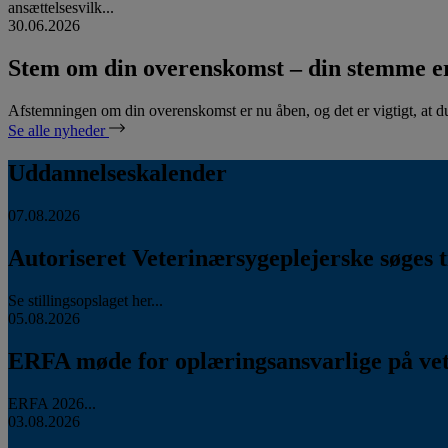
ansættelsesvilk...
30.06.2026
Stem om din overenskomst – din stemme er
Afstemningen om din overenskomst er nu åben, og det er vigtigt, at d
Se alle nyheder
Uddannelseskalender
07.08.2026
Autoriseret Veterinærsygeplejerske søges ti
Se stillingsopslaget her...
05.08.2026
ERFA møde for oplæringsansvarlige på vete
ERFA 2026...
03.08.2026