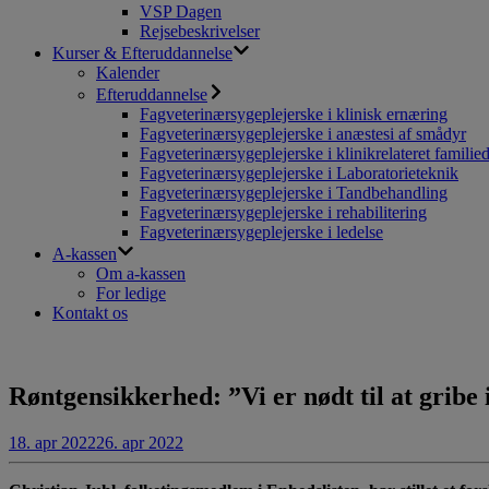
VSP Dagen
Rejsebeskrivelser
Kurser & Efteruddannelse
Kalender
Efteruddannelse
Fagveterinærsygeplejerske i klinisk ernæring
Fagveterinærsygeplejerske i anæstesi af smådyr
Fagveterinærsygeplejerske i klinikrelateret familie
Fagveterinærsygeplejerske i Laboratorieteknik
Fagveterinærsygeplejerske i Tandbehandling
Fagveterinærsygeplejerske i rehabilitering
Fagveterinærsygeplejerske i ledelse
A-kassen
Om a-kassen
For ledige
Kontakt os
Røntgensikkerhed: ”Vi er nødt til at gribe
18. apr 2022
26. apr 2022