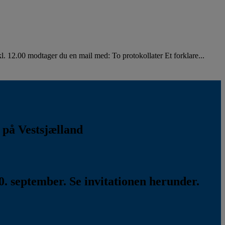
. 12.00 modtager du en mail med: To protokollater Et forklare...
k på Vestsjælland
. september. Se invitationen herunder.