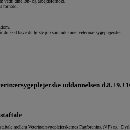
 om vedr. dine løn- og arbejdsforhold.
s forhold.
ygdom.
når du skal have dit første job som uddannet veterinærsygeplejerske.
rinærsygeplejerske uddannelsen d.8.+9.+10
staftale
aftale mellem Veterinærsygeplejerskernes Fagforening (VF) og Dyr