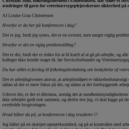
Christian Juhl, folketingsmedlem i Enhedslisten, har stillet
et f
ors
ændringer til gavn for veterinærsygeplejerskernes sikkerhed på
Af Louise Graa Christensen
Hvorfor er du her på konferencen i dag?
Det er jeg, fordi jeg synes, det er en overset, men meget vigtig proble
Hvorfor er det en vigtig problemstilling?
Det er det, fordi der er risiko for at få kræft af at gå på arbejde, og a
kolleger ikke kendte noget til, før Serviceforbundet og Veterinærsyge
Du har stillet et forslag til folketingsbeslutning om beskyttelse af 
Det er arbejdsgivernes ansvar, at arbejdsmiljøet er sikkerhedsmæssigt og
sådan så der er mere fokus på det, og sådan at det forebyggende arbejd
Udover det, er der et dilemma, nemlig det at sundhedsmyndighederne 
ikke arbejder godt nok sammen, og derfor tror jeg, vi skal kigge på det, 
overholde lovgivningen.
Hvad håber du på, at konferencen i dag resulterer i?
Jeg håber på en skærpet opmærksomhed, og på at kontrollen med arbejds