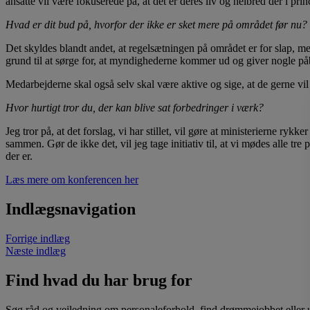
ansatte vil være fokuserede på, at det er deres liv og helbred der i princ
Hvad er dit bud på, hvorfor der ikke er sket mere på området før nu?
Det skyldes blandt andet, at regelsætningen på området er for slap, men
grund til at sørge for, at myndighederne kommer ud og giver nogle p
Medarbejderne skal også selv skal være aktive og sige, at de gerne vil h
Hvor hurtigt tror du, der kan blive sat forbedringer i værk?
Jeg tror på, at det forslag, vi har stillet, vil gøre at ministerierne ryk
sammen. Gør de ikke det, vil jeg tage initiativ til, at vi mødes alle tre p
der er.
Læs mere om konferencen her
Indlægsnavigation
Forrige indlæg
Næste indlæg
Find hvad du har brug for
Søg råd og vejledning om personaleforhold, find drømmejobbet eller u