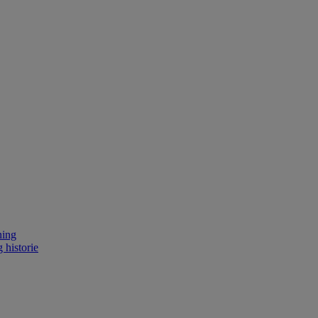
ning
 historie