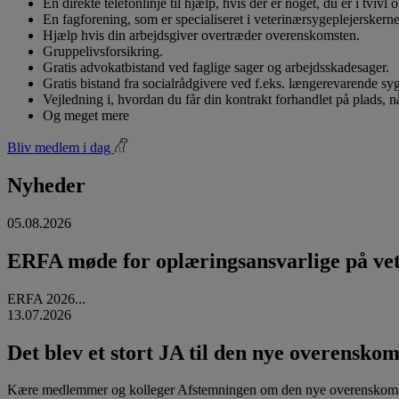
En direkte telefonlinje til hjælp, hvis der er noget, du er i tvivl
En fagforening, som er specialiseret i veterinærsygeplejerskerne
Hjælp hvis din arbejdsgiver overtræder overenskomsten.
Gruppelivsforsikring.
Gratis advokatbistand ved faglige sager og arbejdsskadesager.
Gratis bistand fra socialrådgivere ved f.eks. længerevarende s
Vejledning i, hvordan du får din kontrakt forhandlet på plads, 
Og meget mere
Bliv medlem i dag
Nyheder
05.08.2026
ERFA møde for oplæringsansvarlige på vete
ERFA 2026...
13.07.2026
Det blev et stort JA til den nye overenskom
Kære medlemmer og kolleger Afstemningen om den nye overenskomst