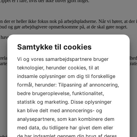
ippet er i fare, hvis der ikke bliver gjort noget.
 der er heller ikke fokus nok på arbejdspladserne. Når vi hører, at der i
åbud og gør arbejdsgivere opmærksomme på, at de skal gøre noget.
ave, at reglerne bliver overholdt, så de kan blive fuldt beskyttet.
Samtykke til cookies
ker relativt hurtigt, og jeg tror også, at de ministre, vi har inden for sun
Vi og vores samarbejdspartnere bruger
arter, for at det kan ske hurtigt. Der er ingen grund til lange bureaukratisk
teknologier, herunder cookies, til at
indsamle oplysninger om dig til forskellige
formål, herunder: Tilpasning af annoncering,
bedre brugeroplevelse, funktionalitet,
statistik og marketing. Disse oplysninger
kan blive delt med annoncerings- og
analysepartnere, som kan kombinere dem
med data, du tidligere har givet dem eller
de har indsamlet gennem din brug af deres
dvid din viden med specialiserede kurser.