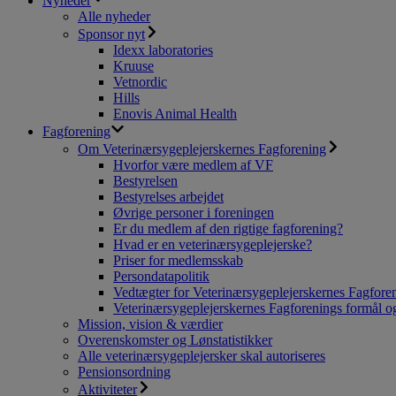
Nyheder
Alle nyheder
Sponsor nyt
Idexx laboratories
Kruuse
Vetnordic
Hills
Enovis Animal Health
Fagforening
Om Veterinærsygeplejerskernes Fagforening
Hvorfor være medlem af VF
Bestyrelsen
Bestyrelses arbejdet
Øvrige personer i foreningen
Er du medlem af den rigtige fagforening?
Hvad er en veterinærsygeplejerske?
Priser for medlemsskab
Persondatapolitik
Vedtægter for Veterinærsygeplejerskernes Fagfore
Veterinærsygeplejerskernes Fagforenings formål og
Mission, vision & værdier
Overenskomster og Lønstatistikker
Alle veterinærsygeplejersker skal autoriseres
Pensionsordning
Aktiviteter