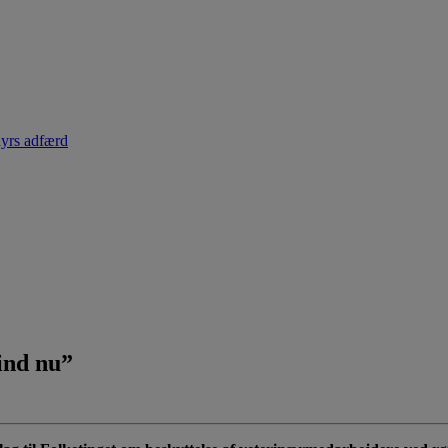
dyrs adfærd
 ind nu”