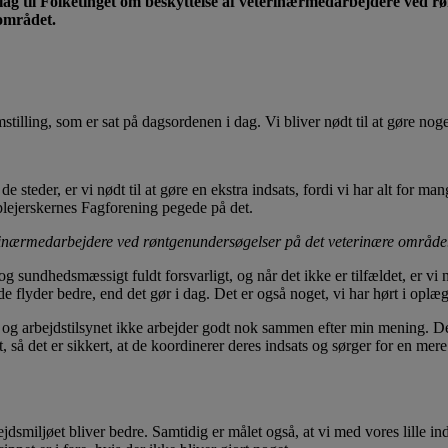
lag til Folketinget om beskyttelse af veterinærmedarbejdere ved r
 området.
mstilling, som er sat på dagsordenen i dag. Vi bliver nødt til at gøre nog
lle de steder, er vi nødt til at gøre en ekstra indsats, fordi vi har alt fo
plejerskernes Fagforening pegede på det.
veterinærmedarbejdere ved røntgenundersøgelser på det veterinære område
 sundhedsmæssigt fuldt forsvarligt, og når det ikke er tilfældet, er vi nø
e flyder bedre, end det gør i dag. Det er også noget, vi har hørt i oplæ
og arbejdstilsynet ikke arbejder godt nok sammen efter min mening. De
så det er sikkert, at de koordinerer deres indsats og sørger for en mere e
miljøet bliver bedre. Samtidig er målet også, at vi med vores lille in