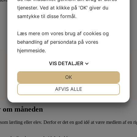
tjenester. Ved at klikke på 'OK' giver du
samtykke til disse formål.
Læs mere om vores brug af cookies og
behandling af persondata på vores
hjemmeside.
VIS
DETALJER
JA
NEJ
OK
JA
NEJ
NØDVENDIGE
PRÆFERENCER
AFVIS ALLE
JA
NEJ
JA
NEJ
r
om måneden
MARKETING
STATISTIK
som lærling eller elev. Derfor er det en god idé at være medlem af en ri