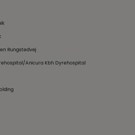
ik
k
ken Rungstedvej
ehospital/Anicura Kbh Dyrehospital
olding