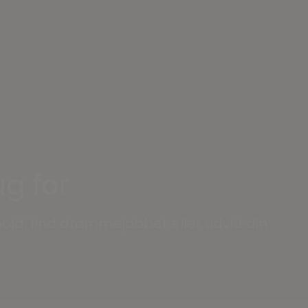
tion
g for
old, find drømmejobbet eller udvid din