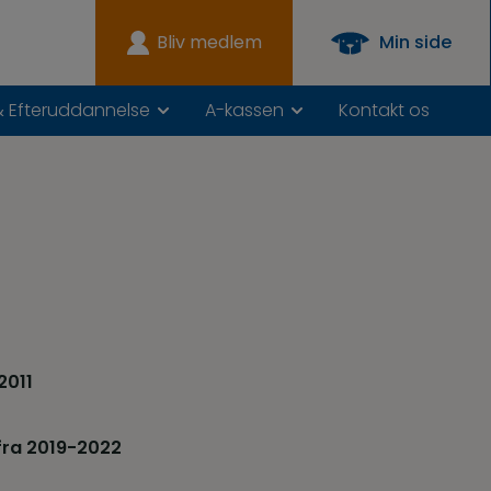
Bliv medlem
Min side
& Efteruddannelse
A-kassen
Kontakt os
2011
fra 2019-2022