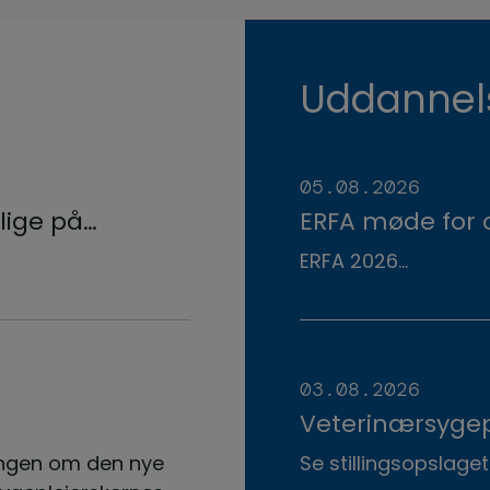
Uddannel
05.08.2026
lige på
ERFA møde for 
nelsen
veterinærsygep
ERFA 2026...
tionen
d.8.+9.+10. sep
herunder.
03.08.2026
Veterinærsygepl
Dyrehospital
ngen om den nye
Se stillingsopslaget 