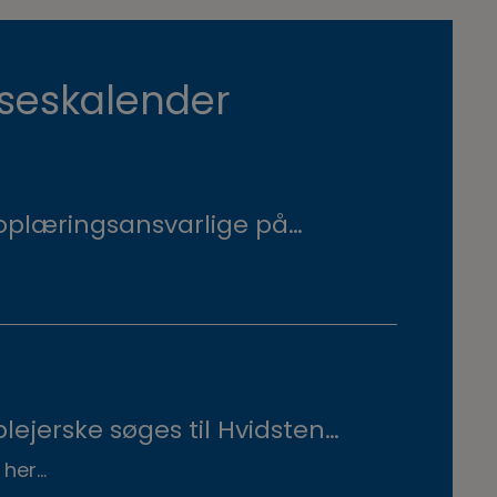
seskalender
oplæringsansvarlige på
lejerske uddannelsen
tember. Se invitationen
ejerske søges til Hvidsten
her...