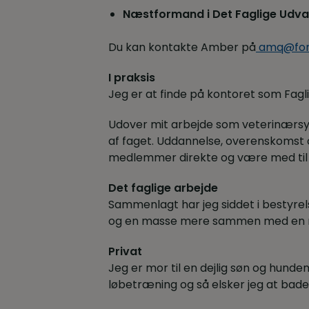
Næstformand i Det Faglige Udva
Du kan kontakte Amber på
amq@for
I praksis
Jeg er at finde på kontoret som Fag
Udover mit arbejde som veterinærsyge
af faget. Uddannelse, overenskomst o
medlemmer direkte og være med til 
Det faglige arbejde
Sammenlagt har jeg siddet i bestyrel
og en masse mere sammen med en 
Privat
Jeg er mor til en dejlig søn og hundem
løbetræning og så elsker jeg at bade