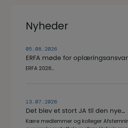
Nyheder
05.08.2026
ERFA møde for oplæringsansvar
veterinærsygeplejerske uddan
ERFA 2026...
d.8.+9.+10. september. Se invita
herunder.
13.07.2026
Det blev et stort JA til den nye
overenskomstaftale
Kære medlemmer og kolleger Afstemni