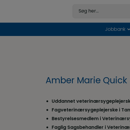
Hop
til
Søg her...
indholdet
Jobbank
Amber Marie Quick 
Uddannet veterinærsygeplejerske
Fagveterinærsygeplejerske i Tan
Bestyrelsesmedlem i Veterinærsy
Faglig Sagsbehandler i Veterinæ