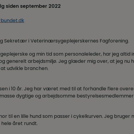
lg siden september 2022
bundet.dk
lig Sekretær i Veterinærsygeplejerskernes Fagforening.
plejerske og min tid som personaleleder, har jeg altid in
g generelt arbejdsmiljø. Jeg glæder mig over, at jeg nu h
at udvikle branchen.
sen i 10 år. Jeg har været med til at forhandle flere ov
masse dygtige og arbejdsomme bestyrelsesmedlemmer
or til en lille hund som passer i cykelkurven. Jeg bruger m
 hele året rundt.