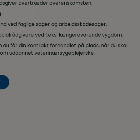
ejdsgiver overtræder overenskomsten.
.
nd ved faglige sager og arbejdsskadesager.
socialrådgivere ved f.eks. længerevarende sygdom.
n du får din kontrakt forhandlet på plads, når du skal
b som uddannet veterinærsygeplejerske.