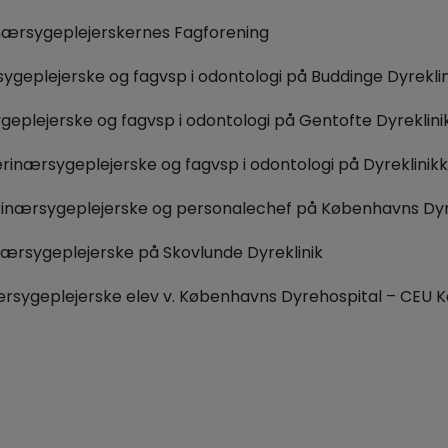
rinærsygeplejerskernes Fagforening
rsygeplejerske og fagvsp i odontologi på Buddinge Dyreklin
ygeplejerske og fagvsp i odontologi på Gentofte Dyreklini
erinærsygeplejerske og fagvsp i odontologi på Dyreklinik
erinærsygeplejerske og personalechef på Københavns Dyr
nærsygeplejerske på Skovlunde Dyreklinik
rsygeplejerske elev v. Københavns Dyrehospital – CEU K