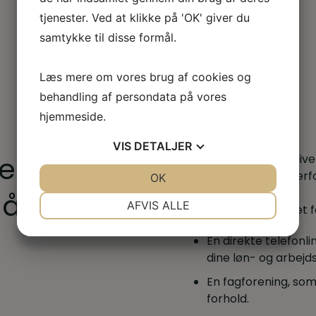
tjenester. Ved at klikke på 'OK' giver du
samtykke til disse formål.
Læs mere om vores brug af cookies og
behandling af persondata på vores
hjemmeside.
VIS
DETALJER
lem for
Du har krav på at bliv
lærling eller elev. Der
JA
NEJ
OK
JA
NEJ
fagforening.
åneden
NØDVENDIGE
PRÆFERENCER
AFVIS ALLE
Med medlemsskabet få
JA
NEJ
JA
NEJ
En direkte telefonlin
MARKETING
STATISTIK
dine løn- og arbejds
En fagforening, som
forhold.