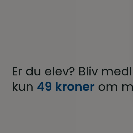
Er du elev? Bliv med
kun
49 kroner
om m