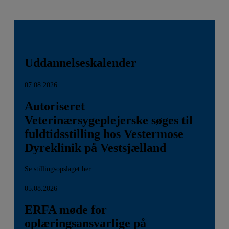
Uddannelseskalender
07.08.2026
Autoriseret
Veterinærsygeplejerske søges til
fuldtidsstilling hos Vestermose
Dyreklinik på Vestsjælland
Se stillingsopslaget her...
05.08.2026
ERFA møde for
oplæringsansvarlige på