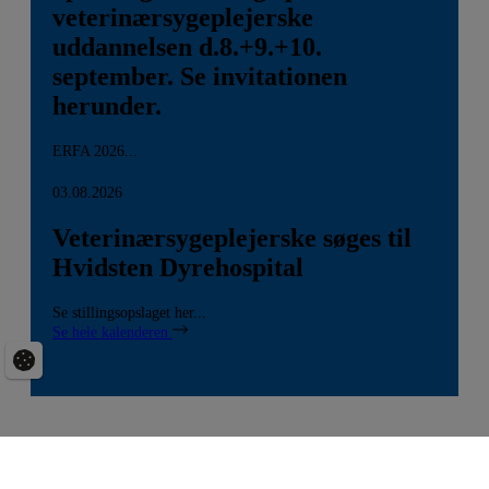
veterinærsygeplejerske
uddannelsen d.8.+9.+10.
september. Se invitationen
herunder.
ERFA 2026...
03.08.2026
Veterinærsygeplejerske søges til
Hvidsten Dyrehospital
Se stillingsopslaget her...
Se hele kalenderen