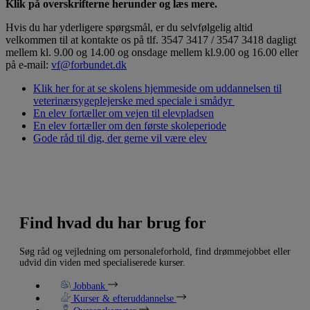
Klik på overskrifterne herunder og læs mere.
Hvis du har yderligere spørgsmål, er du selvfølgelig altid
velkommen til at kontakte os på tlf. 3547 3417 / 3547 3418 dagligt
mellem kl. 9.00 og 14.00 og onsdage mellem kl.9.00 og 16.00 eller
på e-mail:
vf@forbundet.dk
Klik her for at se skolens hjemmeside om uddannelsen til
veterinærsygeplejerske med speciale i smådyr
En elev fortæller om vejen til elevpladsen
En elev fortæller om den første skoleperiode
Gode råd til dig, der gerne vil være elev
Find hvad du har brug for
Søg råd og vejledning om personaleforhold, find drømmejobbet eller
udvid din viden med specialiserede kurser.
Jobbank
Kurser & efteruddannelse