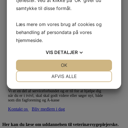
tjenester. Ved at klikke på 'OK' giver du
samtykke til disse formål.
Læs mere om vores brug af cookies og
behandling af persondata på vores
hjemmeside.
VIS
DETALJER
JA
NEJ
OK
JA
NEJ
NØDVENDIGE
PRÆFERENCER
AFVIS ALLE
Om uddannelsen
JA
NEJ
JA
NEJ
Vi er en del af serviceforbundet og er til for at hjælpe dig
MARKETING
STATISTIK
når du er i tvivl, skal skal godt videre eller søger nyt, både
som din fagforening og A-kasse
Kontakt os
Bliv medlem i dag
Her kan du læse om uddannelsen til veterinærsygeplejerske.