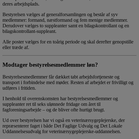
deres arbejdsplads.
Bestyrelsen vælges af generalforsamlingen og består af syv
medlemmer: formand, næstformand og fem menige medlemmer.
Derudover vælges to suppleanter samt en bilagskontrollant og en
bilagskontrollant‑suppleant.
Alle poster vælges for en toårig periode og skal derefter genopstille
eller træde af.
Modtager bestyrelsesmedlemmer løn?
Bestyrelsesmedlemmer får dækket tabt arbejdsfortjeneste og
transport i forbindelse med møder. Resten af arbejdet er frivilligt og
udføres i fritiden.
I henhold til overenskomsten har bestyrelsesmedlemmer og
suppleanter ret til seks ulønnede fridage om året til
fagforeningsarbejde – og de bliver ofte hurtigt brugt.
Ud over bestyrelsen har vi også en veterinærsygeplejerske, der
repræsenterer faget i både Det Faglige Udvalg og Det Lokale
Uddannelsesudvalg for veterinærsygeplejerske‑uddannelsen.