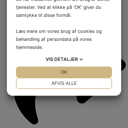
tjenester. Ved at klikke på 'OK' giver du
samtykke til disse formål.
Læs mere om vores brug af cookies og
behandling af persondata på vores
hjemmeside.
VIS
DETALJER
JA
NEJ
OK
JA
NEJ
NØDVENDIGE
PRÆFERENCER
AFVIS ALLE
JA
NEJ
JA
NEJ
MARKETING
STATISTIK