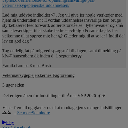
vspnet.dk/erfa-moede-for-oplaeringsansvarlige-paa-
veterinaersygeplejerske-uddannelsen/
Lad mig uddybe indholdet 💚. Jeg vil give jer nogle værktøjer med
hjem så undertitlen er : Hvordan uddannelsesansvarlige kan bruge
styrkebaseret feedforward, adfærdsforståelse , lytteniveauer og små
samtaleværktøjer til at skabe bedre elevforløb & samarbejde. I er
velkomne til at spørge mig her 😉 Glæder mig til at se jer ! Indtil da"
lav en god dag "
Tag endelig fat på mig ved spørgsmål til dagen, samt tilmelding på
kfy@hansenberg.dk inden d. 1 september🌼
Yamila Louise Kruse Bush
Veterinærsygeplejerskernes Fagforening
3 uger siden
Det er igen åben for Indstillinger til Årets VSP 2026 ☀️🎉
Vi ser frem til og glæder os til at modtage jeres mange indstillinger
🙏🥳
...
Se mere
Se mindre
Play
Se på Facebook