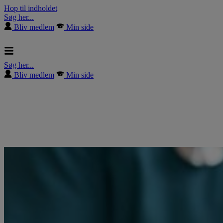
Hop til indholdet
Søg her...
Bliv medlem
Min side
Søg her...
Bliv medlem
Min side