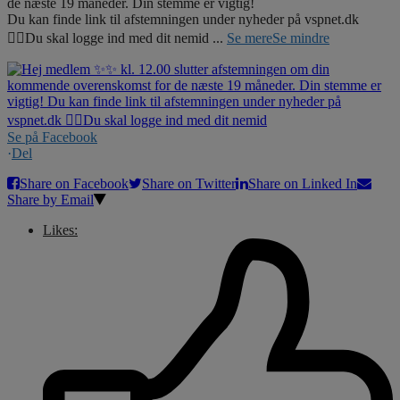
de næste 19 måneder. Din stemme er vigtig!
Du kan finde link til afstemningen under nyheder på vspnet.dk
☝🏼Du skal logge ind med dit nemid
...
Se mere
Se mindre
Se på Facebook
·
Del
Share on Facebook
Share on Twitter
Share on Linked In
Share by Email
Likes: