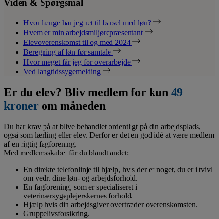
Viden & Spørgsmål
Hvor længe har jeg ret til barsel med løn?
Hvem er min arbejdsmiljørepræsentant
Elevoverenskomst til og med 2024
Beregning af løn før samtale
Hvor meget får jeg for overarbejde
Ved langtidssygemelding
Er du elev? Bliv medlem for kun
49
kroner
om måneden
Du har krav på at blive behandlet ordentligt på din arbejdsplads,
også som lærling eller elev. Derfor er det en god idé at være medlem
af en rigtig fagforening.
Med medlemsskabet får du blandt andet:
En direkte telefonlinje til hjælp, hvis der er noget, du er i tvivl
om vedr. dine løn- og arbejdsforhold.
En fagforening, som er specialiseret i
veterinærsygeplejerskernes forhold.
Hjælp hvis din arbejdsgiver overtræder overenskomsten.
Gruppelivsforsikring.