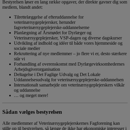
Bestyrelsen løser en lang række opgaver, der direkte gavner dig som
medlem, blandt andet:
Tilrettelæggelse af efteruddannelse for
veterinærsygeplejersker, herunder
fagveterinærsygeplejerske‑uddannelserne
Planlægning af Årsmødet for Dyrlæger og
Veterinærsygeplejersker, VSP‑dagen og diverse dagskurser
Udvikling af indhold og idéer til både vores hjemmeside og
sociale medier
Rekruttering af nye medlemmer – jo flere vi er, desto stærkere
står vi
Forhandling af overenskomst med Dyrlægevirksomhedernes
Arbejdsgiverorganisation
Deltagelse i Det Faglige Udvalg og Det Lokale
Uddannelsesudvalg for veterinærsygeplejerske‑uddannelsen
Internationalt samarbejde om veterinærsygeplejerskers vilkår
og uddannelse
… og meget mere!
Sådan vælges bestyrelsen
Alle medlemmer af Veterinærsygeplejerskernes Fagforening kan
stille op til bestyrelsen, så længe de ikke har økonomiske interesser i