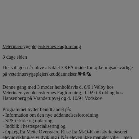
Veterinærsygeplejerskernes Fagforening
3 dage siden
Der vil igen i år blive afviklet ERFA møde for oplæringsansvarlige
på veterinærsygeplejerskeuddannelsen🐕🐈🦜
Denne gang med 3 møder henholdsvis d. 8/9 i Valby hos
Veterinærsygeplejerskernes Fagforening, d. 9/9 i Kolding hos
Hansenberg på Vranderupvej og d. 10/9 i Vodskov
Programmet byder blandt andet på:
- Information om den nye uddannelsesforordning,
- SPS i skole og oplæring,
- Indblik i hestespecialisering og
- Oplæg fra Mette Overgaard Riise fra M-O-R om styrkebaseret
elevudvikling/selvudvikling ( Når eleven ikke mangler vilje – men