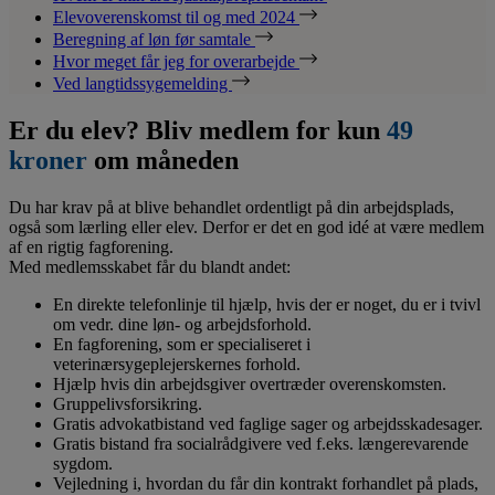
Elevoverenskomst til og med 2024
Beregning af løn før samtale
Hvor meget får jeg for overarbejde
Ved langtidssygemelding
Er du elev? Bliv medlem for kun
49
kroner
om måneden
Du har krav på at blive behandlet ordentligt på din arbejdsplads,
også som lærling eller elev. Derfor er det en god idé at være medlem
af en rigtig fagforening.
Med medlemsskabet får du blandt andet:
En direkte telefonlinje til hjælp, hvis der er noget, du er i tvivl
om vedr. dine løn- og arbejdsforhold.
En fagforening, som er specialiseret i
veterinærsygeplejerskernes forhold.
Hjælp hvis din arbejdsgiver overtræder overenskomsten.
Gruppelivsforsikring.
Gratis advokatbistand ved faglige sager og arbejdsskadesager.
Gratis bistand fra socialrådgivere ved f.eks. længerevarende
sygdom.
Vejledning i, hvordan du får din kontrakt forhandlet på plads,