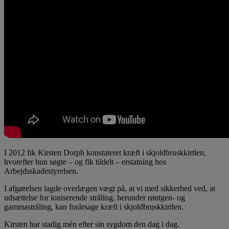
I 2012 fik Kirsten Dorph konstateret kræft i skjoldbruskkirtlen,
hvorefter hun søgte – og fik tildelt – erstatning hos
Arbejdsskadestyrelsen.
I afgørelsen lagde overlægen vægt på, at vi med sikkerhed ved, at
udsættelse for ioniserende stråling, herunder røntgen- og
gammastråling, kan forårsage kræft i skjoldbruskkirtlen.
Kirsten har stadig mén efter sin sygdom den dag i dag.