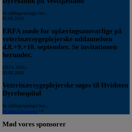
Dyreklinik på Vestsjælland
Se stillingsopslaget her...
05.08.2026
ERFA møde for oplæringsansvarlige på
veterinærsygeplejerske uddannelsen
d.8.+9.+10. september. Se invitationen
herunder.
ERFA 2026...
03.08.2026
Veterinærsygeplejerske søges til Hvidsten
Dyrehospital
Se stillingsopslaget her...
Se hele kalenderen
Mød vores sponsorer