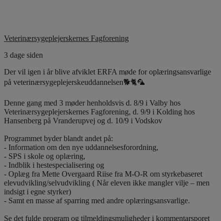
Veterinærsygeplejerskernes Fagforening
3 dage siden
Der vil igen i år blive afviklet ERFA møde for oplæringsansvarlige
på veterinærsygeplejerskeuddannelsen🐕🐈🦜
Denne gang med 3 møder henholdsvis d. 8/9 i Valby hos
Veterinærsygeplejerskernes Fagforening, d. 9/9 i Kolding hos
Hansenberg på Vranderupvej og d. 10/9 i Vodskov
Programmet byder blandt andet på:
- Information om den nye uddannelsesforordning,
- SPS i skole og oplæring,
- Indblik i hestespecialisering og
- Oplæg fra Mette Overgaard Riise fra M-O-R om styrkebaseret
elevudvikling/selvudvikling ( Når eleven ikke mangler vilje – men
indsigt i egne styrker)
- Samt en masse af sparring med andre oplæringsansvarlige.
Se det fulde program og tilmeldingsmuligheder i kommentarsporet