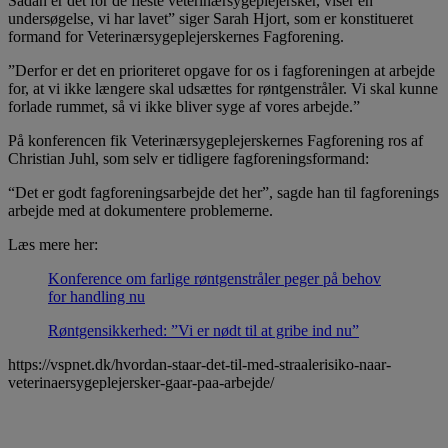
Sådan er det for de fleste veterinærsygeplejersker, viser en
undersøgelse, vi har lavet” siger Sarah Hjort, som er konstitueret
formand for Veterinærsygeplejerskernes Fagforening.
”Derfor er det en prioriteret opgave for os i fagforeningen at arbejde
for, at vi ikke længere skal udsættes for røntgenstråler. Vi skal kunne
forlade rummet, så vi ikke bliver syge af vores arbejde.”
På konferencen fik Veterinærsygeplejerskernes Fagforening ros af
Christian Juhl, som selv er tidligere fagforeningsformand:
“Det er godt fagforeningsarbejde det her”, sagde han til fagforenings
arbejde med at dokumentere problemerne.
Læs mere her:
Konference om farlige røntgenstråler peger på behov
for handling nu
Røntgensikkerhed: ”Vi er nødt til at gribe ind nu”
https://vspnet.dk/hvordan-staar-det-til-med-straalerisiko-naar-
veterinaersygeplejersker-gaar-paa-arbejde/