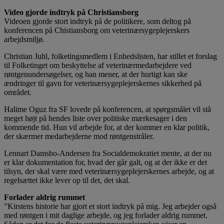
Video gjorde indtryk på Christiansborg
Videoen gjorde stort indtryk på de politikere, som deltog på
konferencen på Chistiansborg om veterinærsygeplejerskers
arbejdsmiljø.
Christian Juhl, folketingsmedlem i Enhedslisten, har stillet et forslag
til Folketinget om beskyttelse af veterinærmedarbejdere ved
røntgenundersøgelser, og han mener, at der hurtigt kan ske
ændringer til gavn for veterinærsygeplejerskernes sikkerhed på
området.
Halime Oguz fra SF lovede på konferencen, at spørgsmålet vil stå
meget højt på hendes liste over politiske mærkesager i den
kommende tid. Hun vil arbejde for, at der kommer en klar politik,
der skærmer medarbejderne mod røntgenstråler.
Lennart Damsbo-Andersen fra Socialdemokratiet mente, at der nu
er klar dokumentation for, hvad der går galt, og at der ikke er det
tilsyn, der skal være med veterinærsygeplejerskernes arbejde, og at
regelsættet ikke lever op til det, det skal.
Forlader aldrig rummet
”Kirstens historie har gjort et stort indtryk på mig. Jeg arbejder også
med røntgen i mit daglige arbejde, og jeg forlader aldrig rummet.