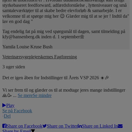
styrkebaseret feedforward, adfærdsforståelse , lytteniveauer og små
samtaleværktøjer til at skabe bedre elevforløb & samarbejde. I er
velkomne til at spørge mig her 😉 Glæder mig til at se jer ! Indtil da"
lav en god dag "
Tag endelig fat på mig ved spørgsmål til dagen, samt tilmelding på
kfy@hansenberg.dk inden d. 1 september🌼
Yamila Louise Kruse Bush
Veterinærsygeplejerskernes Fagforening
3 uger siden
Det er igen åben for Indstillinger til Årets VSP 2026 ☀️🎉
Vi ser frem til og glæder os til at modtage jeres mange indstillinger
🙏🥳
...
Se mere
Se mindre
Play
Se på Facebook
·
Del
Share on Facebook
Share on Twitter
Share on Linked In
Share by Email