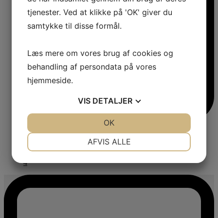
tjenester. Ved at klikke på 'OK' giver du
samtykke til disse formål.
Læs mere om vores brug af cookies og
behandling af persondata på vores
hjemmeside.
VIS
DETALJER
JA
NEJ
OK
JA
NEJ
NØDVENDIGE
PRÆFERENCER
AFVIS ALLE
JA
NEJ
JA
NEJ
4
MARKETING
STATISTIK