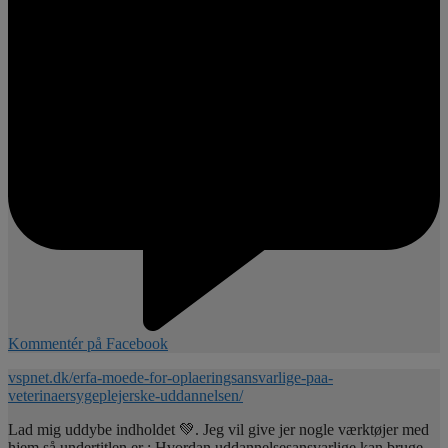
Kommentér på Facebook
vspnet.dk/erfa-moede-for-oplaeringsansvarlige-paa-
veterinaersygeplejerske-uddannelsen/
Lad mig uddybe indholdet 💚. Jeg vil give jer nogle værktøjer med
hjem så undertitlen er : Hvordan uddannelsesansvarlige kan bruge