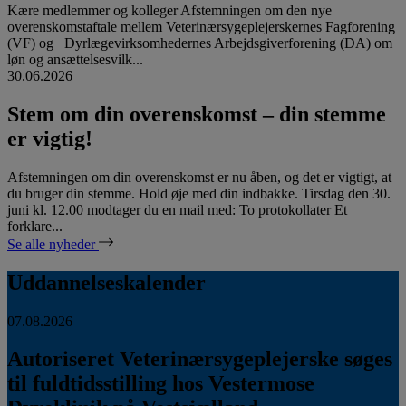
Kære medlemmer og kolleger Afstemningen om den nye
overenskomstaftale mellem Veterinærsygeplejerskernes Fagforening
(VF) og Dyrlægevirksomhedernes Arbejdsgiverforening (DA) om
løn og ansættelsesvilk...
30.06.2026
Stem om din overenskomst – din stemme
er vigtig!
Afstemningen om din overenskomst er nu åben, og det er vigtigt, at
du bruger din stemme. Hold øje med din indbakke. Tirsdag den 30.
juni kl. 12.00 modtager du en mail med: To protokollater Et
forklare...
Se alle nyheder
Uddannelseskalender
07.08.2026
Autoriseret Veterinærsygeplejerske søges
til fuldtidsstilling hos Vestermose