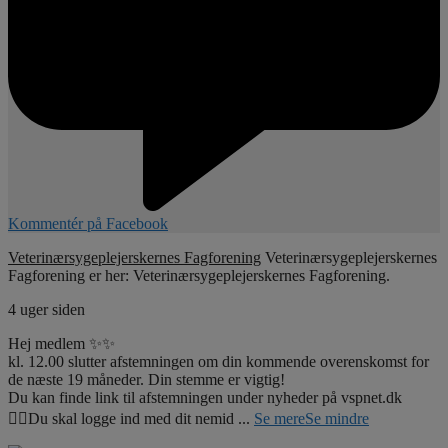
Kommentér på Facebook
Veterinærsygeplejerskernes Fagforening
Veterinærsygeplejerskernes
Fagforening er her: Veterinærsygeplejerskernes Fagforening.
4 uger siden
Hej medlem ✨✨
kl. 12.00 slutter afstemningen om din kommende overenskomst for
de næste 19 måneder. Din stemme er vigtig!
Du kan finde link til afstemningen under nyheder på vspnet.dk
☝🏼Du skal logge ind med dit nemid
...
Se mere
Se mindre