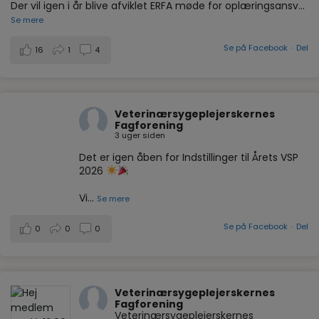
Der vil igen i år blive afviklet ERFA møde for oplæringsansv
...
Se mere
Se på Facebook
·
Del
16
1
4
Veterinærsygeplejerskernes
Fagforening
3 uger siden
Det er igen åben for Indstillinger til Årets VSP
2026
Vi
...
Se mere
Se på Facebook
·
Del
0
0
0
Veterinærsygeplejerskernes
Fagforening
Veterinærsygeplejerskernes