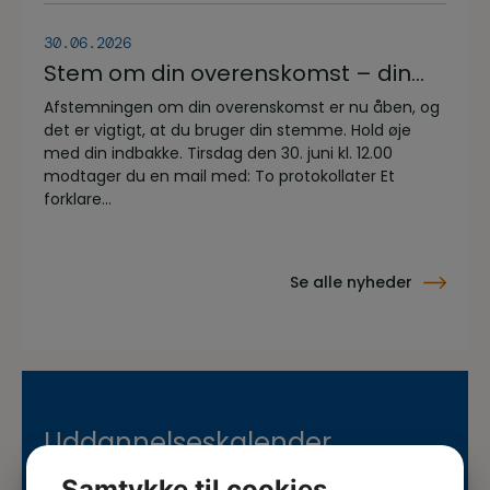
30.06.2026
Stem om din overenskomst – din
stemme er vigtig!
Afstemningen om din overenskomst er nu åben, og
det er vigtigt, at du bruger din stemme. Hold øje
med din indbakke. Tirsdag den 30. juni kl. 12.00
modtager du en mail med: To protokollater Et
forklare...
Se alle nyheder
Uddannelseskalender
Samtykke til cookies