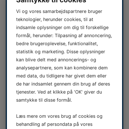
05.08.2026
Vi og vores samarbejdspartnere bruger
ERFA møde for oplæringsansvarlige
teknologier, herunder cookies, til at
på veterinærsygeplejerske
ERFA 2026...
indsamle oplysninger om dig til forskellige
uddannelsen d.8.+9.+10. september.
formål, herunder: Tilpasning af annoncering,
Se invitationen herunder.
bedre brugeroplevelse, funktionalitet,
03.08.2026
Veterinærsygeplejerske søges til
statistik og marketing. Disse oplysninger
Hvidsten Dyrehospital
kan blive delt med annoncerings- og
Se stillingsopslaget her...
analysepartnere, som kan kombinere dem
med data, du tidligere har givet dem eller
13.07.2026
de har indsamlet gennem din brug af deres
Det blev et stort JA til den nye
tjenester. Ved at klikke på 'OK' giver du
overenskomstaftale
Kære medlemmer og kolleger Afstemningen om
samtykke til disse formål.
den nye overenskomstaftale mellem
Veterinærsygeplejerskernes Fagforening (VF) og
Dyrlægevirksomhedernes Arbejdsgiverforening
Læs mere om vores brug af cookies og
(DA) om løn og ansættelsesvilk...
behandling af persondata på vores