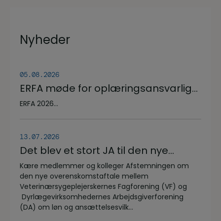
Nyheder
05.08.2026
ERFA møde for oplæringsansvarlige
på veterinærsygeplejerske
ERFA 2026...
uddannelsen d.8.+9.+10. september.
Se invitationen herunder.
13.07.2026
Det blev et stort JA til den nye
overenskomstaftale
Kære medlemmer og kolleger Afstemningen om
den nye overenskomstaftale mellem
Veterinærsygeplejerskernes Fagforening (VF) og
Dyrlægevirksomhedernes Arbejdsgiverforening
(DA) om løn og ansættelsesvilk...