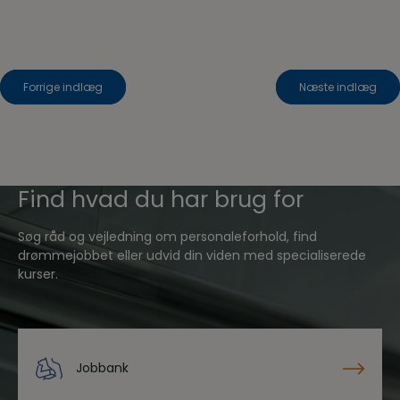
Indlægsnavigation
Forrige indlæg
Næste indlæg
Find hvad du har brug for
Søg råd og vejledning om personaleforhold, find
drømmejobbet eller udvid din viden med specialiserede
kurser.
Jobbank