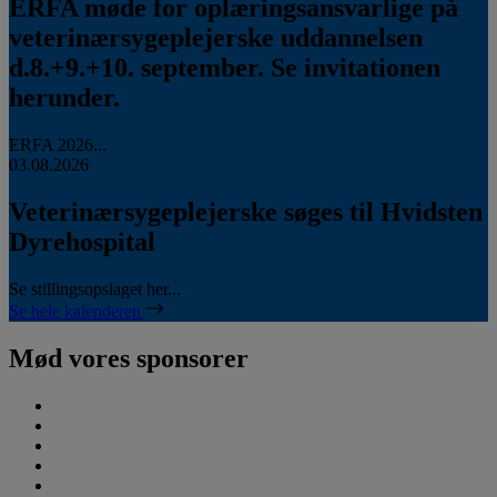
ERFA møde for oplæringsansvarlige på
veterinærsygeplejerske uddannelsen
d.8.+9.+10. september. Se invitationen
herunder.
ERFA 2026...
03.08.2026
Veterinærsygeplejerske søges til Hvidsten
Dyrehospital
Se stillingsopslaget her...
Se hele kalenderen
Mød vores sponsorer