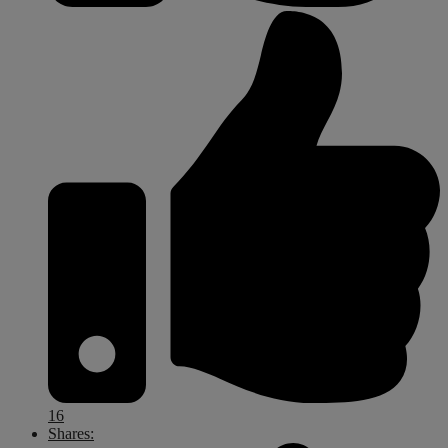
16
Shares: