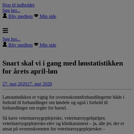
Hop til indholdet
Søg her...
Bliv medlem
Min side
Søg her...
Bliv medlem
Min side
Snart skal vi i gang med lønstatistikken
for årets april-løn
27. maj 2020
27. maj 2020
Lønstatistikken er vigtig for overenskomstforhandlingerne både i
forhold til forhandlinger om løndele og også i forhold til
forhandlinger om regler for barsel.
Så kære veterinærsygeplejerske, veterinærsygehjælper,
veterinærsygeplejerske-elev og klinikassistent – ja, alle jer, der er
ansat på overenskomsten for veterinærsygeplejersker –