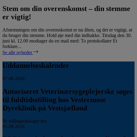
Stem om din overenskomst – din stemme
er vigtig!
Afstemningen om din overenskomst er nu åben, og det er vigtigt, at
du bruger din stemme. Hold øje med din indbakke. Tirsdag den 30.
juni kl. 12.00 modtager du en mail med: To protokollater Et
forklare...
Se alle nyheder
Uddannelseskalender
07.08.2026
Autoriseret Veterinærsygeplejerske søges
til fuldtidsstilling hos Vestermose
Dyreklinik på Vestsjælland
Se stillingsopslaget her...
05.08.2026