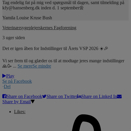
Tag endelig fat på mig ved spørgsmål til dagen, samt tilmelding på
kfy@hansenberg.dk inden d. 1 september🌼
Yamila Louise Kruse Bush
Veterinærsygeplejerskernes Fagforening
3 uger siden
Det er igen åben for Indstillinger til Årets VSP 2026 ☀️🎉
Vi ser frem til og glæder os til at modtage jeres mange indstillinger
🙏🥳
...
Se mere
Se mindre
Play
Se på Facebook
·
Del
Share on Facebook
Share on Twitter
Share on Linked In
Share by Email
Likes: