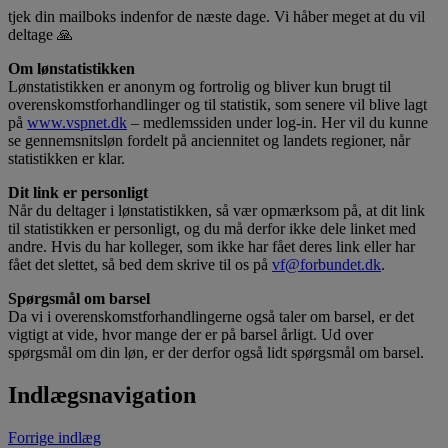
tjek din mailboks indenfor de næste dage. Vi håber meget at du vil
deltage 🙏
Om lønstatistikken
Lønstatistikken er anonym og fortrolig og bliver kun brugt til
overenskomstforhandlinger og til statistik, som senere vil blive lagt
på
www.vspnet.dk
– medlemssiden under log-in. Her vil du kunne
se gennemsnitsløn fordelt på anciennitet og landets regioner, når
statistikken er klar.
Dit link er personligt
Når du deltager i lønstatistikken, så vær opmærksom på, at dit link
til statistikken er personligt, og du må derfor ikke dele linket med
andre. Hvis du har kolleger, som ikke har fået deres link eller har
fået det slettet, så bed dem skrive til os på
vf@forbundet.dk
.
Spørgsmål om barsel
Da vi i overenskomstforhandlingerne også taler om barsel, er det
vigtigt at vide, hvor mange der er på barsel årligt. Ud over
spørgsmål om din løn, er der derfor også lidt spørgsmål om barsel.
Indlægsnavigation
Forrige indlæg