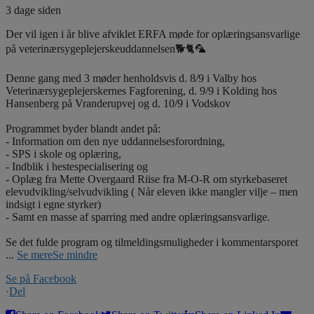
3 dage siden
Der vil igen i år blive afviklet ERFA møde for oplæringsansvarlige
på veterinærsygeplejerskeuddannelsen🐕🐈🦜
Denne gang med 3 møder henholdsvis d. 8/9 i Valby hos
Veterinærsygeplejerskernes Fagforening, d. 9/9 i Kolding hos
Hansenberg på Vranderupvej og d. 10/9 i Vodskov
Programmet byder blandt andet på:
- Information om den nye uddannelsesforordning,
- SPS i skole og oplæring,
- Indblik i hestespecialisering og
- Oplæg fra Mette Overgaard Riise fra M-O-R om styrkebaseret
elevudvikling/selvudvikling ( Når eleven ikke mangler vilje – men
indsigt i egne styrker)
- Samt en masse af sparring med andre oplæringsansvarlige.
Se det fulde program og tilmeldingsmuligheder i kommentarsporet
...
Se mere
Se mindre
Se på Facebook
·
Del