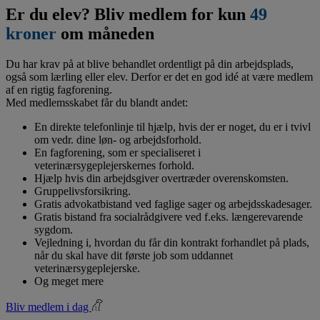
Er du elev? Bliv medlem for kun
49
kroner
om måneden
Du har krav på at blive behandlet ordentligt på din arbejdsplads,
også som lærling eller elev. Derfor er det en god idé at være medlem
af en rigtig fagforening.
Med medlemsskabet får du blandt andet:
En direkte telefonlinje til hjælp, hvis der er noget, du er i tvivl
om vedr. dine løn- og arbejdsforhold.
En fagforening, som er specialiseret i
veterinærsygeplejerskernes forhold.
Hjælp hvis din arbejdsgiver overtræder overenskomsten.
Gruppelivsforsikring.
Gratis advokatbistand ved faglige sager og arbejdsskadesager.
Gratis bistand fra socialrådgivere ved f.eks. længerevarende
sygdom.
Vejledning i, hvordan du får din kontrakt forhandlet på plads,
når du skal have dit første job som uddannet
veterinærsygeplejerske.
Og meget mere
Bliv medlem i dag