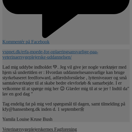
Kommentér på Facebook
vspnet.dk/erfa-moede-for-oplaeringsansvarlige-paa-
veterinaersygeplejerske-uddannelsen/
Lad mig uddybe indholdet 💚. Jeg vil give jer nogle værktøjer med
hjem så undertitlen er : Hvordan uddannelsesansvarlige kan bruge
styrkebaseret feedforward, adfærdsforståelse , lytteniveauer og små
samtaleværktøjer til at skabe bedre elevforløb & samarbejde. I er
velkomne til at spørge mig her 😉 Glæder mig til at se jer ! Indtil da"
lav en god dag "
Tag endelig fat på mig ved spørgsmål til dagen, samt tilmelding på
kfy@hansenberg.dk inden d. 1 september🌼
Yamila Louise Kruse Bush
Veterinærsygeplejerskernes Fagforening