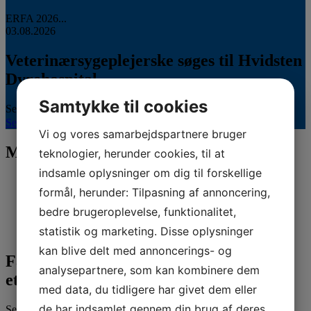
ERFA 2026...
03.08.2026
Veterinærsygeplejerske søges til Hvidsten
Dyrehospital
Samtykke til cookies
Se stillingsopslaget her...
Se hele kalenderen
Vi og vores samarbejdspartnere bruger
Mød vores sponsorer
teknologier, herunder cookies, til at
indsamle oplysninger om dig til forskellige
formål, herunder: Tilpasning af annoncering,
bedre brugeroplevelse, funktionalitet,
statistik og marketing. Disse oplysninger
kan blive delt med annoncerings- og
Fandt du ikke det, du søgte, eller har du
analysepartnere, som kan kombinere dem
et spørgsmål?
med data, du tidligere har givet dem eller
de har indsamlet gennem din brug af deres
Send os dit spørgsmål her. Vi sikrer, at du kommer i kontakt med