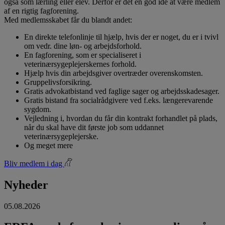
også som lærling eller elev. Derfor er det en god idé at være medlem
af en rigtig fagforening.
Med medlemsskabet får du blandt andet:
En direkte telefonlinje til hjælp, hvis der er noget, du er i tvivl
om vedr. dine løn- og arbejdsforhold.
En fagforening, som er specialiseret i
veterinærsygeplejerskernes forhold.
Hjælp hvis din arbejdsgiver overtræder overenskomsten.
Gruppelivsforsikring.
Gratis advokatbistand ved faglige sager og arbejdsskadesager.
Gratis bistand fra socialrådgivere ved f.eks. længerevarende
sygdom.
Vejledning i, hvordan du får din kontrakt forhandlet på plads,
når du skal have dit første job som uddannet
veterinærsygeplejerske.
Og meget mere
Bliv medlem i dag
Nyheder
05.08.2026