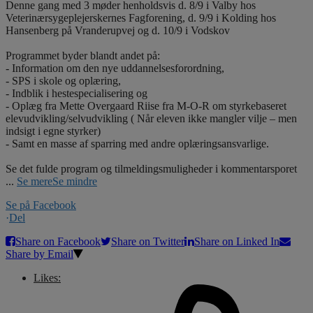
Denne gang med 3 møder henholdsvis d. 8/9 i Valby hos
Veterinærsygeplejerskernes Fagforening, d. 9/9 i Kolding hos
Hansenberg på Vranderupvej og d. 10/9 i Vodskov
Programmet byder blandt andet på:
- Information om den nye uddannelsesforordning,
- SPS i skole og oplæring,
- Indblik i hestespecialisering og
- Oplæg fra Mette Overgaard Riise fra M-O-R om styrkebaseret
elevudvikling/selvudvikling ( Når eleven ikke mangler vilje – men
indsigt i egne styrker)
- Samt en masse af sparring med andre oplæringsansvarlige.
Se det fulde program og tilmeldingsmuligheder i kommentarsporet
...
Se mere
Se mindre
Se på Facebook
·
Del
Share on Facebook
Share on Twitter
Share on Linked In
Share by Email
Likes: