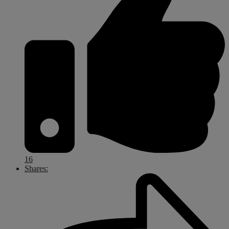
16
Shares: