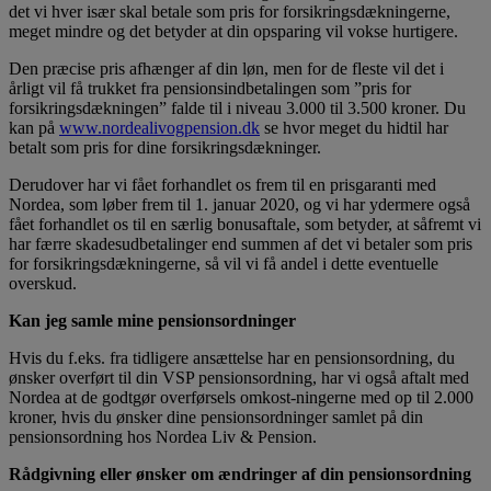
det vi hver især skal betale som pris for forsikringsdækningerne,
meget mindre og det betyder at din opsparing vil vokse hurtigere.
Den præcise pris afhænger af din løn, men for de fleste vil det i
årligt vil få trukket fra pensionsindbetalingen som ”pris for
forsikringsdækningen” falde til i niveau 3.000 til 3.500 kroner. Du
kan på
www.nordealivogpension.dk
se hvor meget du hidtil har
betalt som pris for dine forsikringsdækninger.
Derudover har vi fået forhandlet os frem til en prisgaranti med
Nordea, som løber frem til 1. januar 2020, og vi har ydermere også
fået forhandlet os til en særlig bonusaftale, som betyder, at såfremt vi
har færre skadesudbetalinger end summen af det vi betaler som pris
for forsikringsdækningerne, så vil vi få andel i dette eventuelle
overskud.
Kan jeg samle mine pensionsordninger
Hvis du f.eks. fra tidligere ansættelse har en pensionsordning, du
ønsker overført til din VSP pensionsordning, har vi også aftalt med
Nordea at de godtgør overførsels omkost-ningerne med op til 2.000
kroner, hvis du ønsker dine pensionsordninger samlet på din
pensionsordning hos Nordea Liv & Pension.
Rådgivning eller ønsker om ændringer af din pensionsordning