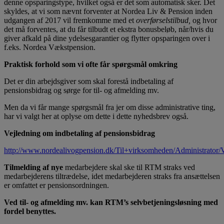
denne opsparingstype, hvilket også er det som automatisk sker. Det
skyldes, at vi som nævnt forventer at Nordea Liv & Pension inden
udgangen af 2017 vil fremkomme med et
overførselstilbud,
og hvor
det må forventes, at du får tilbudt et ekstra bonusbeløb, når/hvis du
giver afkald på dine ydelsesgarantier og flytter opsparingen over i
f.eks. Nordea Vækstpension.
Praktisk forhold som vi ofte får spørgsmål omkring
Det er din arbejdsgiver som skal forestå indbetaling af
pensionsbidrag og sørge for til- og afmelding mv.
Men da vi får mange spørgsmål fra jer om disse administrative ting,
har vi valgt her at oplyse om dette i dette nyhedsbrev også.
Vejledning om indbetaling af pensionsbidrag
http://www.nordealivogpension.dk/Til+virksomheden/Administrator/V
Tilmelding af nye
medarbejdere skal ske til RTM straks ved
medarbejderens tiltrædelse, idet medarbejderen straks fra ansættelsen
er omfattet er pensionsordningen.
Ved til- og afmelding mv. kan RTM’s selvbetjeningsløsning med
fordel benyttes.