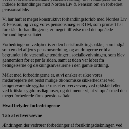
indlede forhandlinger med Nordea Liv & Pension om en forbedret
pensionsaftale.
Vi har haft et meget konstruktivt forhandlingsforløb med Nordea Liv
& Pension, og vi og vores pensionsmægler RTM, som primært har
forestået forhandlingerne, er meget tilfredse med det opnåede
forhandlingsresultatet.
Forbedringerne vedrører især den basisforsikringspakke, som indgår
som en del af jeres pensionsordning, og ændringerne er bl.a.
begrundet i de væsentlige ændringer i sociallovgivningen, som blev
gennemført for et par år siden, samt at tiden var løbet fra
betingelserne og dækningsniveauerne i den gamle ordning.
Målet med forbedringerne er, at vi ønsker at sikre vores
medarbejdere det bedst mulige økonomiske sikkerhedsnet ved
længerevarende sygdom / mistet erhvervsevne, ved dødsfald eller
ved kritiske sygdomsdiagnoser, og det mener vi, at vi opnår med den
meget forbedrede firmapensionsaftale.
Hvad betyder forbedringerne
Tab af erhvervsevne
Ændringen der vedrører forbedringer af forsikringsdækningen ved