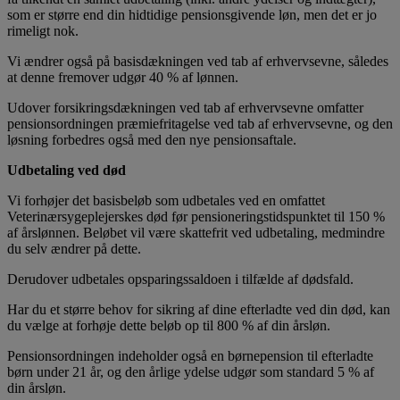
som er større end din hidtidige pensionsgivende løn, men det er jo
rimeligt nok.
Vi ændrer også på basisdækningen ved tab af erhvervsevne, således
at denne fremover udgør 40 % af lønnen.
Udover forsikringsdækningen ved tab af erhvervsevne omfatter
pensionsordningen præmiefritagelse ved tab af erhvervsevne, og den
løsning forbedres også med den nye pensionsaftale.
Udbetaling ved død
Vi forhøjer det basisbeløb som udbetales ved en omfattet
Veterinærsygeplejerskes død før pensioneringstidspunktet til 150 %
af årslønnen. Beløbet vil være skattefrit ved udbetaling, medmindre
du selv ændrer på dette.
Derudover udbetales opsparingssaldoen i tilfælde af dødsfald.
Har du et større behov for sikring af dine efterladte ved din død, kan
du vælge at forhøje dette beløb op til 800 % af din årsløn.
Pensionsordningen indeholder også en børnepension til efterladte
børn under 21 år, og den årlige ydelse udgør som standard 5 % af
din årsløn.