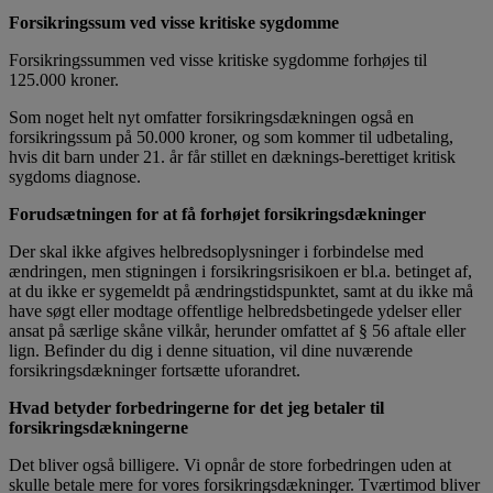
Forsikringssum ved visse kritiske sygdomme
Forsikringssummen ved visse kritiske sygdomme forhøjes til
125.000 kroner.
Som noget helt nyt omfatter forsikringsdækningen også en
forsikringssum på 50.000 kroner, og som kommer til udbetaling,
hvis dit barn under 21. år får stillet en dæknings-berettiget kritisk
sygdoms diagnose.
Forudsætningen for at få forhøjet forsikringsdækninger
Der skal ikke afgives helbredsoplysninger i forbindelse med
ændringen, men stigningen i forsikringsrisikoen er bl.a. betinget af,
at du ikke er sygemeldt på ændringstidspunktet, samt at du ikke må
have søgt eller modtage offentlige helbredsbetingede ydelser eller
ansat på særlige skåne vilkår, herunder omfattet af § 56 aftale eller
lign. Befinder du dig i denne situation, vil dine nuværende
forsikringsdækninger fortsætte uforandret.
Hvad betyder forbedringerne for det jeg betaler til
forsikringsdækningerne
Det bliver også billigere. Vi opnår de store forbedringen uden at
skulle betale mere for vores forsikringsdækninger. Tværtimod bliver