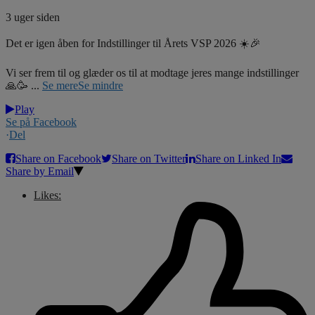
3 uger siden
Det er igen åben for Indstillinger til Årets VSP 2026 ☀️🎉
Vi ser frem til og glæder os til at modtage jeres mange indstillinger
🙏🥳
...
Se mere
Se mindre
Play
Se på Facebook
·
Del
Share on Facebook
Share on Twitter
Share on Linked In
Share by Email
Likes: