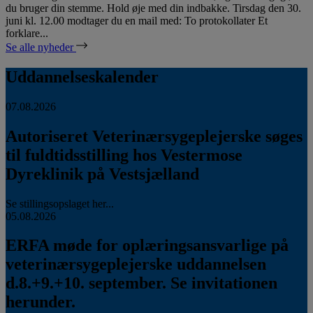
du bruger din stemme. Hold øje med din indbakke. Tirsdag den 30.
juni kl. 12.00 modtager du en mail med: To protokollater Et
forklare...
Se alle nyheder
Uddannelseskalender
07.08.2026
Autoriseret Veterinærsygeplejerske søges
til fuldtidsstilling hos Vestermose
Dyreklinik på Vestsjælland
Se stillingsopslaget her...
05.08.2026
ERFA møde for oplæringsansvarlige på
veterinærsygeplejerske uddannelsen
d.8.+9.+10. september. Se invitationen
herunder.