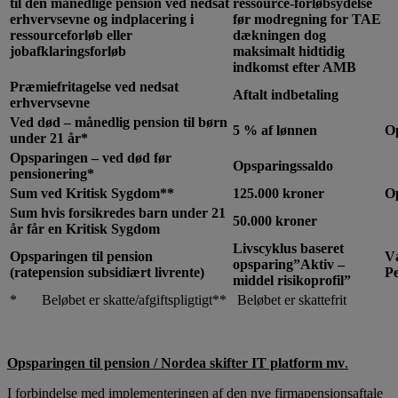
til den månedlige pension ved nedsat
ressource-forløbsydelse
erhvervsevne og indplacering i
før modregning for TAE
ressourceforløb eller
dækningen dog
jobafklaringsforløb
maksimalt hidtidig
indkomst efter AMB
Præmiefritagelse ved nedsat
Aftalt indbetaling
erhvervsevne
Ved død – månedlig pension til børn
5 % af lønnen
Op
under 21 år*
Opsparingen – ved død før
Opsparingssaldo
pensionering*
Sum ved Kritisk Sygdom**
125.000 kroner
Op
Sum hvis forsikredes barn under 21
50.000 kroner
år får en Kritisk Sygdom
Livscyklus baseret
Opsparingen til pension
V
opsparing
”Aktiv –
(ratepension subsidiært livrente)
P
middel risikoprofil”
* Beløbet er skatte/afgiftspligtigt** Beløbet er skattefrit
Opsparingen til pension / Nordea skifter IT platform mv
.
I forbindelse med implementeringen af den nye firmapensionsaftale