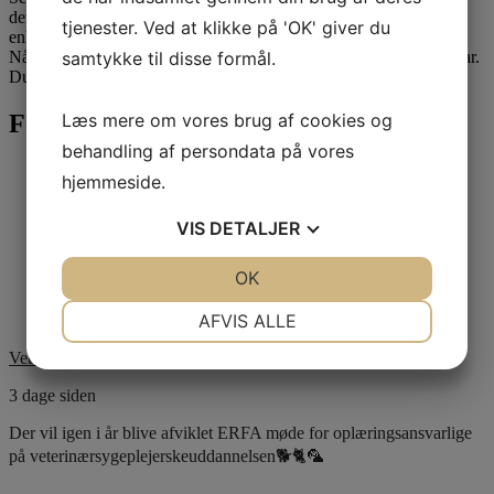
den rigtige person. Vores eksperter er klar til at hjælpe dig. For
tjenester. Ved at klikke på 'OK' giver du
enhver udfordring, stor eller lille.
Når du skriver til os, kan der gå op til 3 hverdage, før du har et svar.
samtykke til disse formål.
Du kan eventuelt også få svar under vores ofte stillede spørgsmål.
Følg med på Facebook
Læs mere om vores brug af cookies og
behandling af persondata på vores
hjemmeside.
VIS
DETALJER
JA
NEJ
OK
JA
NEJ
NØDVENDIGE
PRÆFERENCER
AFVIS ALLE
JA
NEJ
JA
NEJ
Veterinærsygeplejerskernes Fagforening
MARKETING
STATISTIK
3 dage siden
Der vil igen i år blive afviklet ERFA møde for oplæringsansvarlige
på veterinærsygeplejerskeuddannelsen🐕🐈🦜