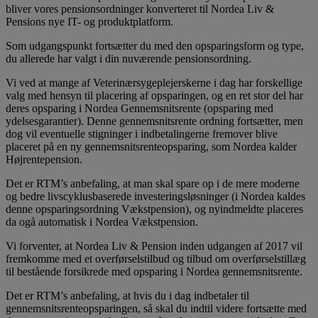
bliver vores pensionsordninger konverteret til Nordea Liv &
Pensions nye IT- og produktplatform.
Som udgangspunkt fortsætter du med den opsparingsform og type,
du allerede har valgt i din nuværende pensionsordning.
Vi ved at mange af Veterinærsygeplejerskerne i dag har forskellige
valg med hensyn til placering af opsparingen, og en ret stor del har
deres opsparing i Nordea Gennemsnitsrente (opsparing med
ydelsesgarantier). Denne gennemsnitsrente ordning fortsætter, men
dog vil eventuelle stigninger i indbetalingerne fremover blive
placeret på en ny gennemsnitsrenteopsparing, som Nordea kalder
Højrentepension.
Det er RTM’s anbefaling, at man skal spare op i de mere moderne
og bedre livscyklusbaserede investeringsløsninger (i Nordea kaldes
denne opsparingsordning Vækstpension), og nyindmeldte placeres
da ogå automatisk i Nordea Vækstpension.
Vi forventer, at Nordea Liv & Pension inden udgangen af 2017 vil
fremkomme med et overførselstilbud og tilbud om overførselstillæg
til bestående forsikrede med opsparing i Nordea gennemsnitsrente.
Det er RTM’s anbefaling, at hvis du i dag indbetaler til
gennemsnitsrenteopsparingen, så skal du indtil videre fortsætte med