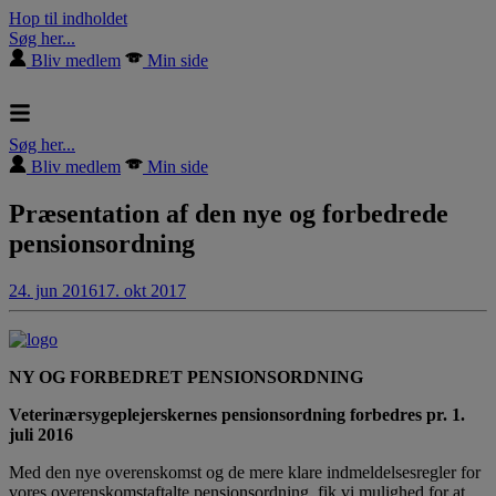
Hop til indholdet
Søg her...
Bliv medlem
Min side
Søg her...
Bliv medlem
Min side
Præsentation af den nye og forbedrede
pensionsordning
24. jun 2016
17. okt 2017
NY OG FORBEDRET PENSIONSORDNING
Veterinærsygeplejerskernes pensionsordning forbedres pr. 1.
juli 2016
Med den nye overenskomst og de mere klare indmeldelsesregler for
vores overenskomstaftalte pensionsordning, fik vi mulighed for at