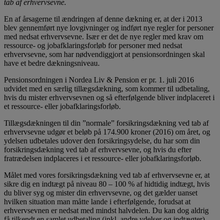
tab af erhvervsevne.
En af årsagerne til ændringen af denne dækning er, at der i 2013
blev gennemført nye lovgivninger og indført nye regler for personer
med nedsat erhvervsevne. Især er det de nye regler med krav om
ressource- og jobafklaringsforløb for personer med nedsat
erhvervsevne, som har nødvendiggjort at pensionsordningen skal
have et bedre dækningsniveau.
Pensionsordningen i Nordea Liv & Pension er pr. 1. juli 2016
udvidet med en særlig tillægsdækning, som kommer til udbetaling,
hvis du mister erhvervsevnen og så efterfølgende bliver indplaceret i
et ressource- eller jobafklaringsforløb.
Tillægsdækningen til din ”normale” forsikringsdækning ved tab af
erhvervsevne udgør et beløb på 174.900 kroner (2016) om året, og
ydelsen udbetales udover den forsikringsydelse, du har som din
forsikringsdækning ved tab af erhvervsevne, og hvis du efter
fratrædelsen indplaceres i et ressource- eller jobafklaringsforløb.
Målet med vores forsikringsdækning ved tab af erhvervsevne er, at
sikre dig en indtægt på niveau 80 – 100 % af hidtidig indtægt, hvis
du bliver syg og mister din erhvervsevne, og det gælder uanset
hvilken situation man måtte lande i efterfølgende, forudsat at
erhvervsevnen er nedsat med mindst halvdelen. Du kan dog aldrig
få tilkendt en samlet udbetaling (inkl. andre ydelser og indtægter),