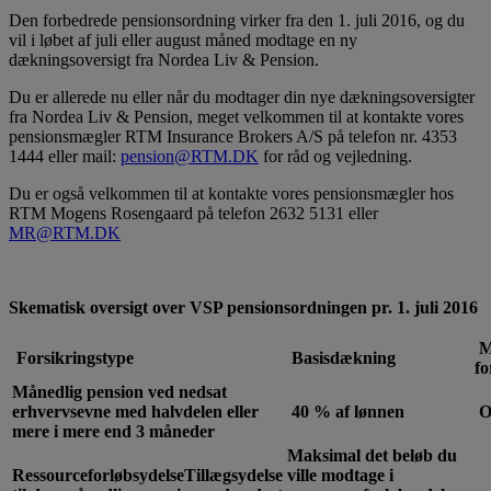
Den forbedrede pensionsordning virker fra den 1. juli 2016, og du
vil i løbet af juli eller august måned modtage en ny
dækningsoversigt fra Nordea Liv & Pension.
Du er allerede nu eller når du modtager din nye dækningsoversigter
fra Nordea Liv & Pension, meget velkommen til at kontakte vores
pensionsmægler RTM Insurance Brokers A/S på telefon nr. 4353
1444 eller mail:
pension@RTM.DK
for råd og vejledning.
Du er også velkommen til at kontakte vores pensionsmægler hos
RTM Mogens Rosengaard på telefon 2632 5131 eller
MR@RTM.DK
Skematisk oversigt over VSP pensionsordningen pr. 1. juli 2016
M
Forsikringstype
Basisdækning
fo
Månedlig pension ved nedsat
erhvervsevne med halvdelen eller
40 % af lønnen
O
mere i mere end 3 måneder
Maksimal det beløb du
Ressourceforløbsydelse
Tillægsydelse
ville modtage i