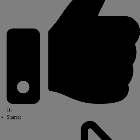
16
Shares: