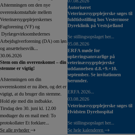
07.08.2026
Afstemningen om den nye
Autoriseret
overenskomstaftale mellem
Veterinærsygeplejerske søges til
Veterinærsygeplejerskernes
fuldtidsstilling hos Vestermose
Dyreklinik på Vestsjælland
Fagforening (VF) og
Dyrlægevirksomhedernes
Se stillingsopslaget her...
Arbejdsgiverforening (DA) om løn
05.08.2026
og ansættelsesvilk...
ERFA møde for
30.06.2026
oplæringsansvarlige på
Stem om din overenskomst – din
veterinærsygeplejerske
stemme er vigtig!
uddannelsen d.8.+9.+10.
september. Se invitationen
Afstemningen om din
herunder.
overenskomst er nu åben, og det er
ERFA 2026...
vigtigt, at du bruger din stemme.
03.08.2026
Hold øje med din indbakke.
Veterinærsygeplejerske søges til
Tirsdag den 30. juni kl. 12.00
Hvidsten Dyrehospital
modtager du en mail med: To
protokollater Et forklare...
Se stillingsopslaget her...
Se alle nyheder
Se hele kalenderen