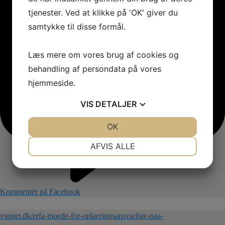
tjenester. Ved at klikke på 'OK' giver du
samtykke til disse formål.
Læs mere om vores brug af cookies og
behandling af persondata på vores
hjemmeside.
VIS
DETALJER
JA
NEJ
OK
JA
NEJ
NØDVENDIGE
PRÆFERENCER
AFVIS ALLE
JA
NEJ
JA
NEJ
MARKETING
STATISTIK
Kommentér på Facebook
vspnet.dk/erfa-moede-for-oplaeringsansvarlige-paa-