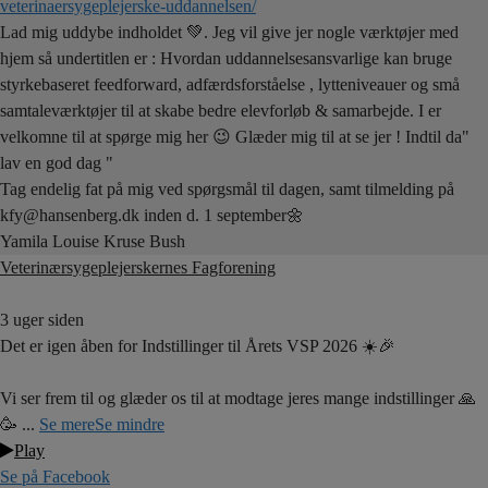
veterinaersygeplejerske-uddannelsen/
Lad mig uddybe indholdet 💚. Jeg vil give jer nogle værktøjer med
hjem så undertitlen er : Hvordan uddannelsesansvarlige kan bruge
styrkebaseret feedforward, adfærdsforståelse , lytteniveauer og små
samtaleværktøjer til at skabe bedre elevforløb & samarbejde. I er
velkomne til at spørge mig her 😉 Glæder mig til at se jer ! Indtil da"
lav en god dag "
Tag endelig fat på mig ved spørgsmål til dagen, samt tilmelding på
kfy@hansenberg.dk inden d. 1 september🌼
Yamila Louise Kruse Bush
Veterinærsygeplejerskernes Fagforening
3 uger siden
Det er igen åben for Indstillinger til Årets VSP 2026 ☀️🎉
Vi ser frem til og glæder os til at modtage jeres mange indstillinger 🙏
🥳
...
Se mere
Se mindre
Play
Se på Facebook