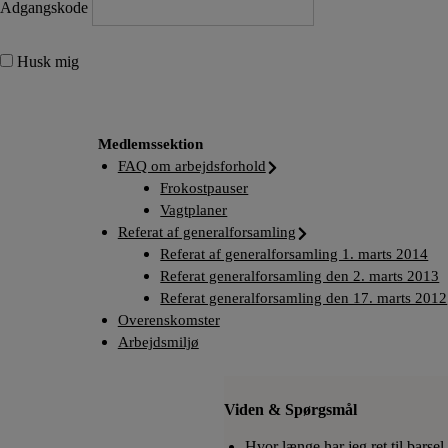
Adgangskode
Husk mig
Medlemssektion
FAQ om arbejdsforhold
Frokostpauser
Vagtplaner
Referat af generalforsamling
Referat af generalforsamling 1. marts 2014
Referat generalforsamling den 2. marts 2013
Referat generalforsamling den 17. marts 2012
Overenskomster
Arbejdsmiljø
Find hvad du har brug for
Viden & Spørgsmål
Søg råd og vejledning om
personaleforhold, find
Hvor længe har jeg ret til barsel