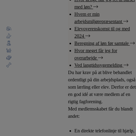
drømmejobbet eller udvid din
med løn?
viden med specialiserede kurser.
Hvem er min
arbejdsmiljørepræsentant
Jobbank
Elevoverenskomst til og med
Kurser & efteruddannelse
2024
Overenskomster
Beregning af løn før samtale
Barsel
Hvor meget får jeg for
Arbejdsmiljø
overarbejde
Pension
Ved langtidssygemelding
Du har krav på at blive behandlet
ordentligt på din arbejdsplads, også
som lærling eller elev. Derfor er det
en god idé at være medlem af en
rigtig fagforening.
Med medlemsskabet får du blandt
andet:
En direkte telefonlinje til hjælp,