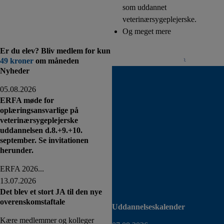
som uddannet
veterinærsygeplejerske.
Og meget mere
Er du elev? Bliv medlem for kun
Bliv medlem i dag
49 kroner
om måneden
Nyheder
05.08.2026
ERFA møde for
oplæringsansvarlige på
veterinærsygeplejerske
uddannelsen d.8.+9.+10.
september. Se invitationen
herunder.
ERFA 2026...
13.07.2026
Det blev et stort JA til den nye
overenskomstaftale
Uddannelseskalender
Kære medlemmer og kolleger