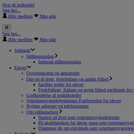
Hop til indholdet
Søg her...
Bliv medlem
Min side
Søg her...
Bliv medlem
Min side
Jobbank
Stillingsopslag
Indsend stillingsopslag
Elever
Overenskomst og lønsatsder
Din ret til ferie, feriefridage og anden frihed
Særlige regler for elever
Feriefridage, fridage og øvrig frihed gældende for 
Godkendelse af praktiksteder
Veterinærsygeplejerskernes Fagforening for elever
Nyttige adresser og telefonnumre
Om uddannelsen
Starten på livet som veterinærsygeplejerske
På skolebænken for første gang som veterinærsyge
Drømmer du om elevplads som veterinærsygepleje