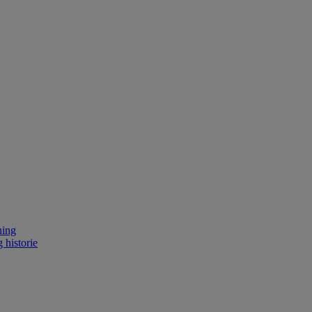
ning
 historie