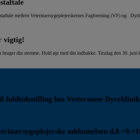
staftale
aftale mellem Veterinærsygeplejerskernes Fagforening (VF) og Dyr
 vigtig!
u bruger din stemme. Hold øje med din indbakke. Tirsdag den 30. juni kl
l fuldtidsstilling hos Vestermose Dyreklini
rinærsygeplejerske uddannelsen d.8.+9.+10