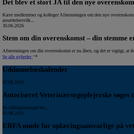
Det blev et stort JA til den nye overenskom
Kære medlemmer og kolleger Afstemningen om den nye overenskomst
ansættelsesvilk...
30.06.2026
Stem om din overenskomst – din stemme er
Afstemningen om din overenskomst er nu åben, og det er vigtigt, at d
Se alle nyheder
Uddannelseskalender
07.08.2026
Autoriseret Veterinærsygeplejerske søges ti
Se stillingsopslaget her...
05.08.2026
ERFA møde for oplæringsansvarlige på vete