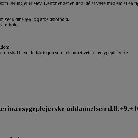
som lærling eller elev. Derfor er det en god idé at være medlem af en ri
 om vedr. dine løn- og arbejdsforhold.
s forhold.
ygdom.
når du skal have dit første job som uddannet veterinærsygeplejerske.
rinærsygeplejerske uddannelsen d.8.+9.+10