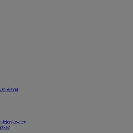
vsp-elever
plejerske-elev
rske?