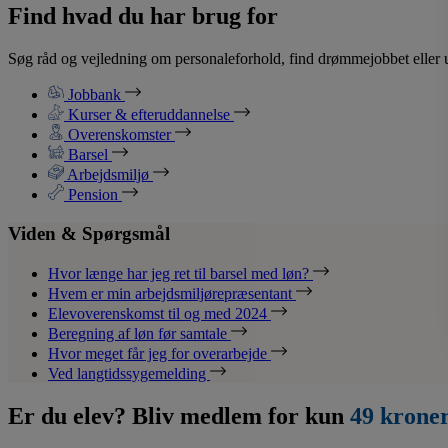
Find hvad du har brug for
Søg råd og vejledning om personaleforhold, find drømmejobbet eller u
Jobbank
Kurser & efteruddannelse
Overenskomster
Barsel
Arbejdsmiljø
Pension
Viden & Spørgsmål
Hvor længe har jeg ret til barsel med løn?
Hvem er min arbejdsmiljørepræsentant
Elevoverenskomst til og med 2024
Beregning af løn før samtale
Hvor meget får jeg for overarbejde
Ved langtidssygemelding
Er du elev? Bliv medlem for kun
49 krone