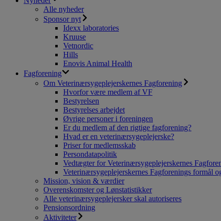
Nyheder
Alle nyheder
Sponsor nyt
Idexx laboratories
Kruuse
Vetnordic
Hills
Enovis Animal Health
Fagforening
Om Veterinærsygeplejerskernes Fagforening
Hvorfor være medlem af VF
Bestyrelsen
Bestyrelses arbejdet
Øvrige personer i foreningen
Er du medlem af den rigtige fagforening?
Hvad er en veterinærsygeplejerske?
Priser for medlemsskab
Persondatapolitik
Vedtægter for Veterinærsygeplejerskernes Fagfore
Veterinærsygeplejerskernes Fagforenings formål og
Mission, vision & værdier
Overenskomster og Lønstatistikker
Alle veterinærsygeplejersker skal autoriseres
Pensionsordning
Aktiviteter