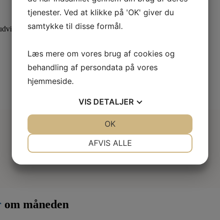
tjenester. Ved at klikke på 'OK' giver du
samtykke til disse formål.
dvid din viden med specialiserede kurser.
Læs mere om vores brug af cookies og
behandling af persondata på vores
hjemmeside.
VIS
DETALJER
JA
NEJ
OK
JA
NEJ
NØDVENDIGE
PRÆFERENCER
AFVIS ALLE
JA
NEJ
JA
NEJ
MARKETING
STATISTIK
r
om måneden