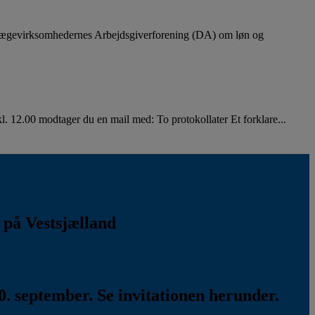
lægevirksomhedernes Arbejdsgiverforening (DA) om løn og
. 12.00 modtager du en mail med: To protokollater Et forklare...
k på Vestsjælland
. september. Se invitationen herunder.