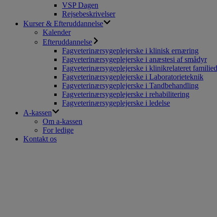
VSP Dagen
Rejsebeskrivelser
Kurser & Efteruddannelse
Kalender
Efteruddannelse
Fagveterinærsygeplejerske i klinisk ernæring
Fagveterinærsygeplejerske i anæstesi af smådyr
Fagveterinærsygeplejerske i klinikrelateret familie
Fagveterinærsygeplejerske i Laboratorieteknik
Fagveterinærsygeplejerske i Tandbehandling
Fagveterinærsygeplejerske i rehabilitering
Fagveterinærsygeplejerske i ledelse
A-kassen
Om a-kassen
For ledige
Kontakt os