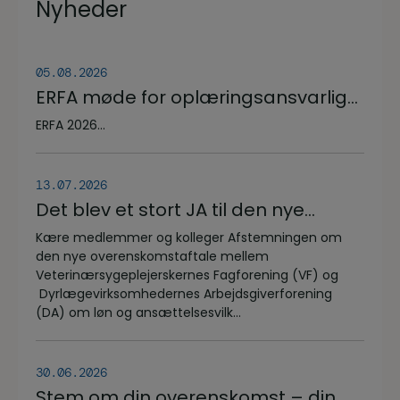
Nyheder
05.08.2026
ERFA møde for oplæringsansvarlige
på veterinærsygeplejerske
ERFA 2026...
uddannelsen d.8.+9.+10. september.
Se invitationen herunder.
13.07.2026
Det blev et stort JA til den nye
overenskomstaftale
Kære medlemmer og kolleger Afstemningen om
den nye overenskomstaftale mellem
Veterinærsygeplejerskernes Fagforening (VF) og
Dyrlægevirksomhedernes Arbejdsgiverforening
(DA) om løn og ansættelsesvilk...
30.06.2026
Stem om din overenskomst – din