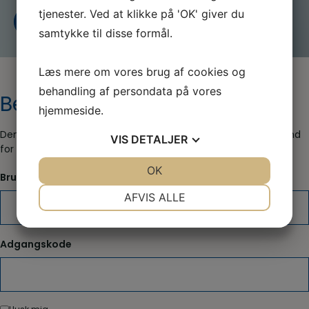
tjenester. Ved at klikke på 'OK' giver du
Kontakt os
Bliv medlem i dag
samtykke til disse formål.
Læs mere om vores brug af cookies og
behandling af persondata på vores
Beskyttet indhold
hjemmeside.
Denne side er kun tilgængelig for medlemmer, log venligst ind
VIS
DETALJER
for at se indholdet:
JA
NEJ
OK
JA
NEJ
Brugernavn eller e-mailadresse
NØDVENDIGE
PRÆFERENCER
AFVIS ALLE
JA
NEJ
JA
NEJ
MARKETING
STATISTIK
Adgangskode