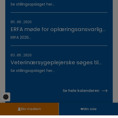
søges til fuldtidsstilling hos
Se stillingsopslaget her...
Vestermose Dyreklinik på
Vestsjælland
05.08.2026
ERFA møde for oplæringsansvarlige
på veterinærsygeplejerske
ERFA 2026...
uddannelsen d.8.+9.+10. september.
Se invitationen herunder.
03.08.2026
Veterinærsygeplejerske søges til
Hvidsten Dyrehospital
Se stillingsopslaget her...
Se hele kalenderen
Bliv medlem
Min side