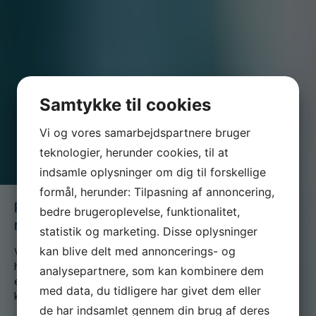
Samtykke til cookies
Vi og vores samarbejdspartnere bruger
teknologier, herunder cookies, til at
indsamle oplysninger om dig til forskellige
formål, herunder: Tilpasning af annoncering,
Referat generalforsamling den 2.
bedre brugeroplevelse, funktionalitet,
marts 2013
statistik og marketing. Disse oplysninger
kan blive delt med annoncerings- og
Vi er en del af serviceforbundet og er til for at
hjælpe dig når du er i tvivl, skal skal godt videre
analysepartnere, som kan kombinere dem
eller søger nyt, både som din fagforening og A-
med data, du tidligere har givet dem eller
kasse
de har indsamlet gennem din brug af deres