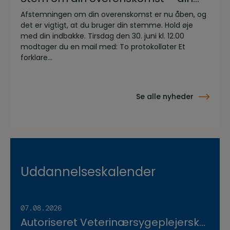
stemme er vigtig!
Afstemningen om din overenskomst er nu åben, og
det er vigtigt, at du bruger din stemme. Hold øje
med din indbakke. Tirsdag den 30. juni kl. 12.00
modtager du en mail med: To protokollater Et
forklare...
Se alle nyheder
Uddannelseskalender
07.08.2026
Autoriseret Veterinærsygeplejerske