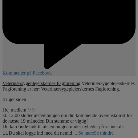
Kommentér på Facebook
Veterinærsygeplejerskernes Fagforening
Veterinærsygeplejerskernes
Fagforening er her: Veterinærsygeplejerskernes Fagforening.
4 uger siden
Hej medlem ✨✨
kl. 12.00 slutter afstemningen om din kommende overenskomst for
de næste 19 måneder. Din stemme er vigtig!
Du kan finde link til afstemningen under nyheder på vspnet.dk
☝🏼Du skal logge ind med dit nemid
...
Se mere
Se mindre