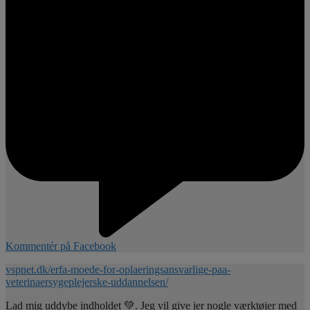
Kommentér på Facebook
vspnet.dk/erfa-moede-for-oplaeringsansvarlige-paa-
veterinaersygeplejerske-uddannelsen/
Lad mig uddybe indholdet 💚. Jeg vil give jer nogle værktøjer med