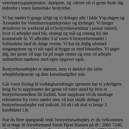
veterinærsygeplejersker, -hjælpere, og -elever vil vi gerne byde dig
indenfor i vores fantastiske bestyrelse.
Vi har møder 6 gange årligt og vi deltager alle i både Vsp-dagen og
Årsmødet for Veterinærsygeplejersker og dyrlæger. Vi bruger
derudover en weekend på et bestyrelsesseminar i januar måned,
hvor vi arbejder med bla. strategi og mål og retning for det
kommende år. Vi afholder 3 af vores 6 bestyrelsesmøder i
forbindelse med de årlige events. Vi har en dejlig uformel
omgangstone og vi når også at hygge os med hinanden. Vi søger
dig, der gerne vil tage fat på nogle emner og som vil arbejde
indimellem møderne med egne opgaver også.
Bestyrelsesarbejdet er ulønnet, men vi dækker din tabte
arbejdsfortjeneste og dine kørselsudgifter mm.
Går vores forslag til vedtægtsændringer igennem har vi yderligere
brug for to suppleanter der gerne vil være stand by hvis et
bestyrelsesmedlem får forfald. Som suppleant vil du modtage
referaterne fra vores møder men vil kun skulle deltage i
bestyrelsesarbejdet ved indkald. Så alt i alt skal vi bruge 3
kandidater i år.
Har du flere spørgsmål vedr. bestyrelsesarbejdet, er du velkommen
til at ringe til Næstformand Sarah Hjort Hansen på tlf.: 2081 7240,