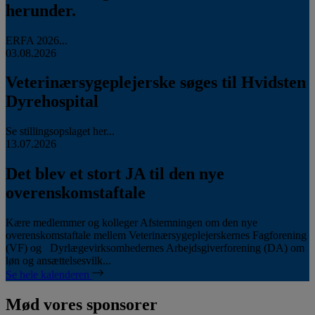
herunder.
ERFA 2026...
03.08.2026
Veterinærsygeplejerske søges til Hvidsten
Dyrehospital
Se stillingsopslaget her...
13.07.2026
Det blev et stort JA til den nye
overenskomstaftale
Kære medlemmer og kolleger Afstemningen om den nye
overenskomstaftale mellem Veterinærsygeplejerskernes Fagforening
(VF) og Dyrlægevirksomhedernes Arbejdsgiverforening (DA) om
løn og ansættelsesvilk...
Se hele kalenderen
Mød vores sponsorer