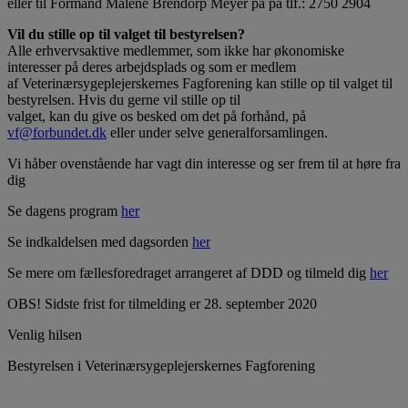
eller til Formand Malene Brendorp Meyer på på tlf.: 2750 2904
Vil du stille op til valget til bestyrelsen?
Alle erhvervsaktive medlemmer, som ikke har økonomiske
interesser på deres arbejdsplads og som er medlem
af Veterinærsygeplejerskernes Fagforening kan stille op til valget til
bestyrelsen. Hvis du gerne vil stille op til
valget, kan du give os besked om det på forhånd, på
vf@forbundet.dk
eller under selve generalforsamlingen.
Vi håber ovenstående har vagt din interesse og ser frem til at høre fra
dig
Se dagens program
her
Se indkaldelsen med dagsorden
her
Se mere om fællesforedraget arrangeret af DDD og tilmeld dig
her
OBS! Sidste frist for tilmelding er 28. september 2020
Venlig hilsen
Bestyrelsen i Veterinærsygeplejerskernes Fagforening