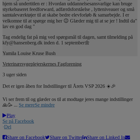
hjem så undertitlen er : Hvordan uddannelsesansvarlige kan bruge
styrkebaseret feedforward, adfærdsforståelse , lytteniveauer og små
samtaleværktøjer til at skabe bedre elevforløb & samarbejde. I er
velkomne til at spørge mig her 😉 Glæder mig til at se jer ! Indtil da"
lav en god dag "
Tag endelig fat på mig ved spørgsmål til dagen, samt tilmelding på
kfy@hansenberg.dk inden d. 1 september🌼
Yamila Louise Kruse Bush
Veterinærsygeplejerskernes Fagforening
3 uger siden
Det er igen åben for Indstillinger til Årets VSP 2026 ☀️🎉
Vi ser frem til og glæder os til at modtage jeres mange indstillinger
🙏🥳
...
Se mere
Se mindre
Play
Se på Facebook
·
Del
Share on Facebook
Share on Twitter
Share on Linked In