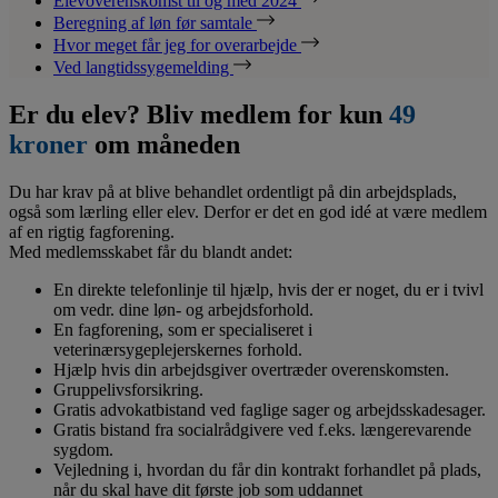
Elevoverenskomst til og med 2024
Beregning af løn før samtale
Hvor meget får jeg for overarbejde
Ved langtidssygemelding
Er du elev? Bliv medlem for kun
49
kroner
om måneden
Du har krav på at blive behandlet ordentligt på din arbejdsplads,
også som lærling eller elev. Derfor er det en god idé at være medlem
af en rigtig fagforening.
Med medlemsskabet får du blandt andet:
En direkte telefonlinje til hjælp, hvis der er noget, du er i tvivl
om vedr. dine løn- og arbejdsforhold.
En fagforening, som er specialiseret i
veterinærsygeplejerskernes forhold.
Hjælp hvis din arbejdsgiver overtræder overenskomsten.
Gruppelivsforsikring.
Gratis advokatbistand ved faglige sager og arbejdsskadesager.
Gratis bistand fra socialrådgivere ved f.eks. længerevarende
sygdom.
Vejledning i, hvordan du får din kontrakt forhandlet på plads,
når du skal have dit første job som uddannet