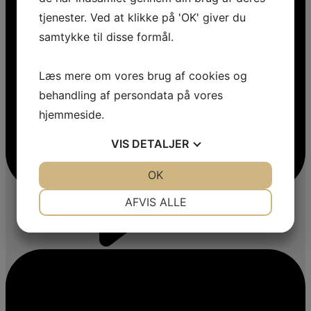
tjenester. Ved at klikke på 'OK' giver du
samtykke til disse formål.
Læs mere om vores brug af cookies og
behandling af persondata på vores
hjemmeside.
VIS
DETALJER
JA
NEJ
OK
JA
NEJ
NØDVENDIGE
PRÆFERENCER
AFVIS ALLE
JA
NEJ
JA
NEJ
MARKETING
STATISTIK