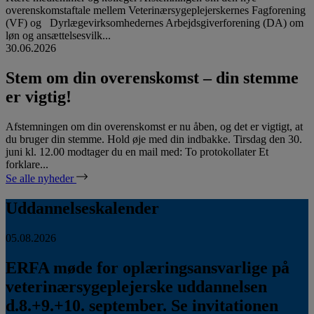
overenskomstaftale mellem Veterinærsygeplejerskernes Fagforening
(VF) og Dyrlægevirksomhedernes Arbejdsgiverforening (DA) om
løn og ansættelsesvilk...
30.06.2026
Stem om din overenskomst – din stemme
er vigtig!
Afstemningen om din overenskomst er nu åben, og det er vigtigt, at
du bruger din stemme. Hold øje med din indbakke. Tirsdag den 30.
juni kl. 12.00 modtager du en mail med: To protokollater Et
forklare...
Se alle nyheder
Uddannelseskalender
05.08.2026
ERFA møde for oplæringsansvarlige på
veterinærsygeplejerske uddannelsen
d.8.+9.+10. september. Se invitationen