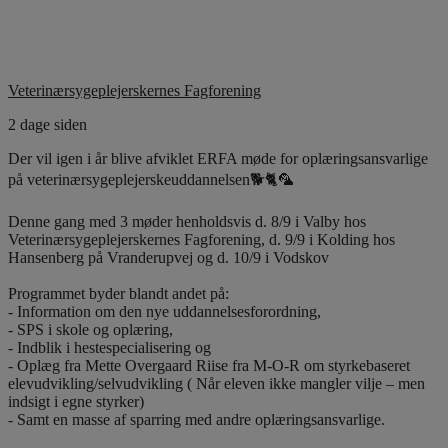
Veterinærsygeplejerskernes Fagforening
2 dage siden
Der vil igen i år blive afviklet ERFA møde for oplæringsansvarlige
på veterinærsygeplejerskeuddannelsen🐕🐈🦜
Denne gang med 3 møder henholdsvis d. 8/9 i Valby hos
Veterinærsygeplejerskernes Fagforening, d. 9/9 i Kolding hos
Hansenberg på Vranderupvej og d. 10/9 i Vodskov
Programmet byder blandt andet på:
- Information om den nye uddannelsesforordning,
- SPS i skole og oplæring,
- Indblik i hestespecialisering og
- Oplæg fra Mette Overgaard Riise fra M-O-R om styrkebaseret
elevudvikling/selvudvikling ( Når eleven ikke mangler vilje – men
indsigt i egne styrker)
- Samt en masse af sparring med andre oplæringsansvarlige.