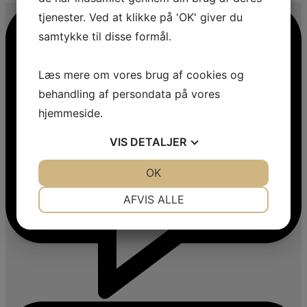
tjenester. Ved at klikke på 'OK' giver du
samtykke til disse formål.
Læs mere om vores brug af cookies og
behandling af persondata på vores
hjemmeside.
VIS
DETALJER
JA
NEJ
OK
JA
NEJ
NØDVENDIGE
PRÆFERENCER
AFVIS ALLE
JA
NEJ
JA
NEJ
MARKETING
STATISTIK