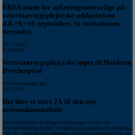
ERFA møde for oplæringsansvarlige på
veterinærsygeplejerske uddannelsen
d.8.+9.+10. september. Se invitationen
herunder.
ERFA 2026...
03.08.2026
Veterinærsygeplejerske søges til Hvidsten
Dyrehospital
Se stillingsopslaget her...
13.07.2026
Det blev et stort JA til den nye
overenskomstaftale
Kære medlemmer og kolleger Afstemningen om den nye
overenskomstaftale mellem Veterinærsygeplejerskernes Fagforening
(VF) og Dyrlægevirksomhedernes Arbejdsgiverforening (DA) om