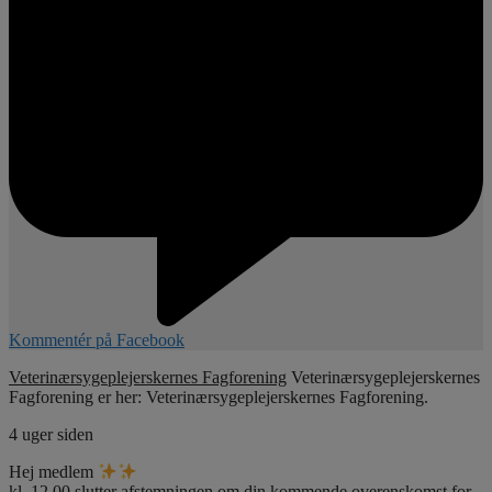
Kommentér på Facebook
Veterinærsygeplejerskernes Fagforening
Veterinærsygeplejerskernes
Fagforening er her: Veterinærsygeplejerskernes Fagforening.
4 uger siden
Hej medlem
kl. 12.00 slutter afstemningen om din kommende overenskomst for