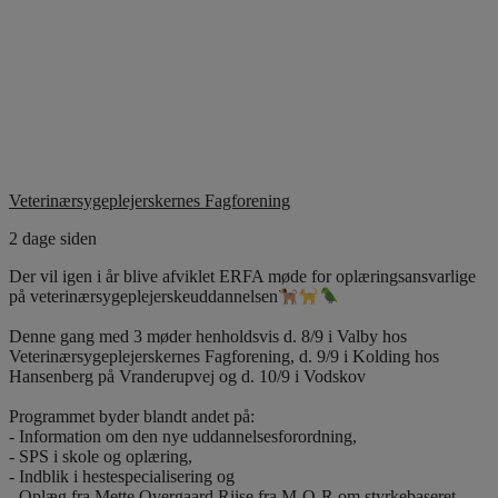
Veterinærsygeplejerskernes Fagforening
2 dage siden
Der vil igen i år blive afviklet ERFA møde for oplæringsansvarlige
på veterinærsygeplejerskeuddannelsen
Denne gang med 3 møder henholdsvis d. 8/9 i Valby hos
Veterinærsygeplejerskernes Fagforening, d. 9/9 i Kolding hos
Hansenberg på Vranderupvej og d. 10/9 i Vodskov
Programmet byder blandt andet på:
- Information om den nye uddannelsesforordning,
- SPS i skole og oplæring,
- Indblik i hestespecialisering og
- Oplæg fra Mette Overgaard Riise fra M-O-R om styrkebaseret