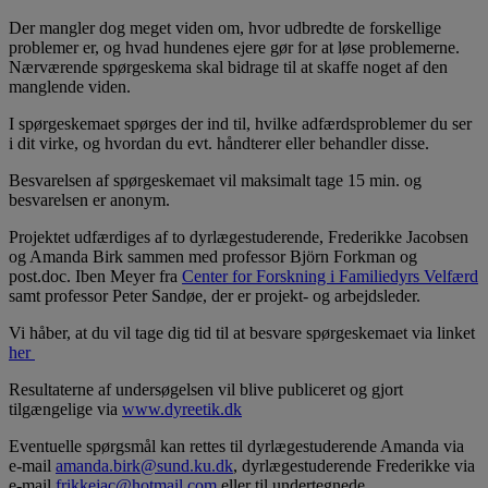
Der mangler dog meget viden om, hvor udbredte de forskellige
problemer er, og hvad hundenes ejere gør for at løse problemerne.
Nærværende spørgeskema skal bidrage til at skaffe noget af den
manglende viden.
I spørgeskemaet spørges der ind til, hvilke adfærdsproblemer du ser
i dit virke, og hvordan du evt. håndterer eller behandler disse.
Besvarelsen af spørgeskemaet vil maksimalt tage 15 min. og
besvarelsen er anonym.
Projektet udfærdiges af to dyrlægestuderende, Frederikke Jacobsen
og Amanda Birk sammen med professor Björn Forkman og
post.doc. Iben Meyer fra
Center for Forskning i Familiedyrs Velfærd
samt professor Peter Sandøe, der er projekt- og arbejdsleder.
Vi håber, at du vil tage dig tid til at besvare spørgeskemaet via linket
her
Resultaterne af undersøgelsen vil blive publiceret og gjort
tilgængelige via
www.dyreetik.dk
Eventuelle spørgsmål kan rettes til dyrlægestuderende Amanda via
e-mail
amanda.birk@sund.ku.dk
, dyrlægestuderende Frederikke via
e-mail
frikkejac@hotmail.com
eller til undertegnede.