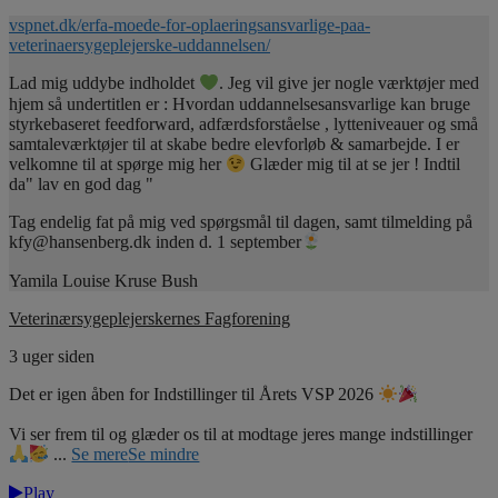
vspnet.dk/erfa-moede-for-oplaeringsansvarlige-paa-
veterinaersygeplejerske-uddannelsen/
Lad mig uddybe indholdet
. Jeg vil give jer nogle værktøjer med
hjem så undertitlen er : Hvordan uddannelsesansvarlige kan bruge
styrkebaseret feedforward, adfærdsforståelse , lytteniveauer og små
samtaleværktøjer til at skabe bedre elevforløb & samarbejde. I er
velkomne til at spørge mig her
Glæder mig til at se jer ! Indtil
da" lav en god dag "
Tag endelig fat på mig ved spørgsmål til dagen, samt tilmelding på
kfy@hansenberg.dk inden d. 1 september
Yamila Louise Kruse Bush
Veterinærsygeplejerskernes Fagforening
3 uger siden
Det er igen åben for Indstillinger til Årets VSP 2026
Vi ser frem til og glæder os til at modtage jeres mange indstillinger
...
Se mere
Se mindre
Play