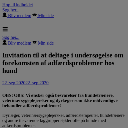
Hop til indholdet
Søg her...
Bliv medlem
Min side
Søg her...
Bliv medlem
Min side
Invitation til at deltage i undersøgelse om
forekomsten af adfærdsproblemer hos
hund
22. sep 2020
22. sep 2020
OBS! OBS! Vi ønsker også besvarelser fra hundetrænere,
veterinærsygeplejersker og dyrlæger som ikke nødvendigvis
behandler adfærdsproblemer!
Dyrlæger, veterinærsygeplejersker, adfærdsterapeuter, hundetrænere
og andre tilsvarende faggrupper støder ofte på hunde med
adfærdsproblemer.