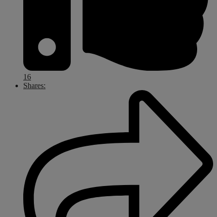
16
Shares: