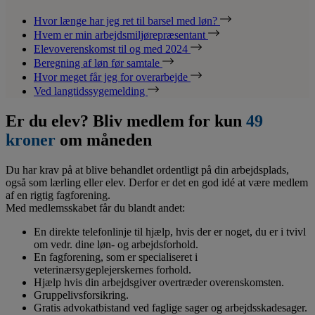
Hvor længe har jeg ret til barsel med løn?
Hvem er min arbejdsmiljørepræsentant
Elevoverenskomst til og med 2024
Beregning af løn før samtale
Hvor meget får jeg for overarbejde
Ved langtidssygemelding
Er du elev? Bliv medlem for kun
49
kroner
om måneden
Du har krav på at blive behandlet ordentligt på din arbejdsplads,
også som lærling eller elev. Derfor er det en god idé at være medlem
af en rigtig fagforening.
Med medlemsskabet får du blandt andet:
En direkte telefonlinje til hjælp, hvis der er noget, du er i tvivl
om vedr. dine løn- og arbejdsforhold.
En fagforening, som er specialiseret i
veterinærsygeplejerskernes forhold.
Hjælp hvis din arbejdsgiver overtræder overenskomsten.
Gruppelivsforsikring.
Gratis advokatbistand ved faglige sager og arbejdsskadesager.