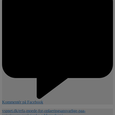
Kommentér på Facebook
vspnet.dk/erfa-moede-for-oplaeringsansvarlige-paa-