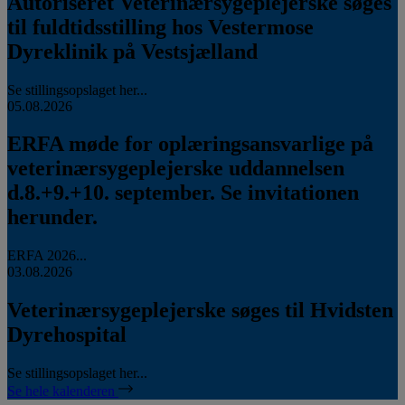
Autoriseret Veterinærsygeplejerske søges
til fuldtidsstilling hos Vestermose
Dyreklinik på Vestsjælland
Se stillingsopslaget her...
05.08.2026
ERFA møde for oplæringsansvarlige på
veterinærsygeplejerske uddannelsen
d.8.+9.+10. september. Se invitationen
herunder.
ERFA 2026...
03.08.2026
Veterinærsygeplejerske søges til Hvidsten
Dyrehospital
Se stillingsopslaget her...
Se hele kalenderen