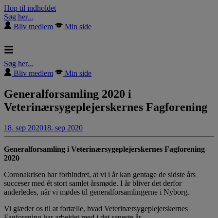
Hop til indholdet
Søg her...
Bliv medlem
Min side
Søg her...
Bliv medlem
Min side
Generalforsamling 2020 i
Veterinærsygeplejerskernes Fagforening
18. sep 2020
18. sep 2020
Generalforsamling i Veterinærsygeplejerskernes Fagforening
2020
Coronakrisen har forhindret, at vi i år kan gentage de sidste års
succeser med ét stort samlet årsmøde. I år bliver det derfor
anderledes, når vi mødes til generalforsamlingerne i Nyborg.
Vi glæder os til at fortælle, hvad Veterinærsygeplejerskernes
Fagforening har arbejdet med i det seneste år.