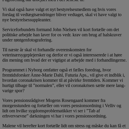
Vi skal også have valgt et nyt bestyrelsesmedlem og hvis vores
forslag til vedtægtsændringer bliver vedtaget, skal vi have valgt to
nye bestyrelsessuppleanter.
Serviceforbundets formand John Nielsen vil kort fortælle om det
politiske arbejde han laver for os vedr. krav om brug af halskraver
under røntgenfotografering.
Til næste år skal vi forhandle overenskomsten for
veterinærsygeplejersker og derfor er vi også interesserede i at høre
din mening om hvad der er vigtigst at arbejde med i forhandlingerne.
Programmet i Nyborg omfatter også et fælles foredrag, hvor
fremtidsforsker Anne-Marie Dahl, Futuria Aps., vil give et indblik i,
hvordan coronakrisen kommer til at påvirke fremtiden. Kommer vi
hurtigt tilbage til ”normalen”, eller vil coronakrisen sætte mere lang­
varige spor?
Vores pensionsrådgiver Mogens Rosengaard kommer fra
morgenstunden og fortæller om vores pensionsordning i Velliv og
lidt om hvilke sygdomsproblematikker vi ser i ”Tab af
erhvervsevne” dækningen vi har i vores pensionsordning.
Malene vil herefter kort fortælle lidt om stress og måske du kan få et