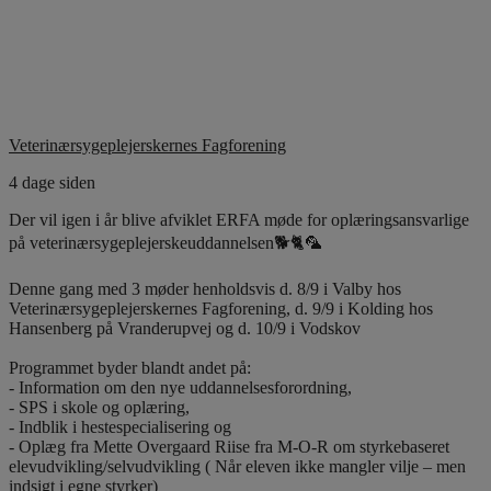
Veterinærsygeplejerskernes Fagforening
4 dage siden
Der vil igen i år blive afviklet ERFA møde for oplæringsansvarlige
på veterinærsygeplejerskeuddannelsen🐕🐈🦜
Denne gang med 3 møder henholdsvis d. 8/9 i Valby hos
Veterinærsygeplejerskernes Fagforening, d. 9/9 i Kolding hos
Hansenberg på Vranderupvej og d. 10/9 i Vodskov
Programmet byder blandt andet på:
- Information om den nye uddannelsesforordning,
- SPS i skole og oplæring,
- Indblik i hestespecialisering og
- Oplæg fra Mette Overgaard Riise fra M-O-R om styrkebaseret
elevudvikling/selvudvikling ( Når eleven ikke mangler vilje – men
indsigt i egne styrker)