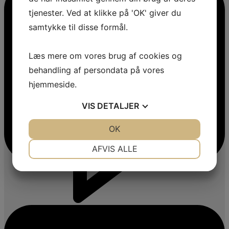
tjenester. Ved at klikke på 'OK' giver du
samtykke til disse formål.
Læs mere om vores brug af cookies og
behandling af persondata på vores
hjemmeside.
VIS
DETALJER
JA
NEJ
OK
JA
NEJ
NØDVENDIGE
PRÆFERENCER
AFVIS ALLE
JA
NEJ
JA
NEJ
MARKETING
STATISTIK