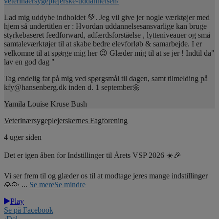
veterinaersygeplejerske-uddannelsen/
Lad mig uddybe indholdet 💚. Jeg vil give jer nogle værktøjer med
hjem så undertitlen er : Hvordan uddannelsesansvarlige kan bruge
styrkebaseret feedforward, adfærdsforståelse , lytteniveauer og små
samtaleværktøjer til at skabe bedre elevforløb & samarbejde. I er
velkomne til at spørge mig her 😉 Glæder mig til at se jer ! Indtil da"
lav en god dag "
Tag endelig fat på mig ved spørgsmål til dagen, samt tilmelding på
kfy@hansenberg.dk inden d. 1 september🌼
Yamila Louise Kruse Bush
Veterinærsygeplejerskernes Fagforening
4 uger siden
Det er igen åben for Indstillinger til Årets VSP 2026 ☀️🎉
Vi ser frem til og glæder os til at modtage jeres mange indstillinger
🙏🥳
...
Se mere
Se mindre
Play
Se på Facebook
·
Del