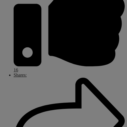
16
Shares: