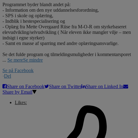
Programmet byder blandt andet på:
- Information om den nye uddannelsesforordning,
- SPS i skole og oplæring,
- Indblik i hestespecialisering og
- Oplæg fra Mette Overgaard Riise fra M-O-R om styrkebaseret
elevudvikling/selvudvikling ( Når eleven ikke mangler vilje – men
indsigt i egne styrker)
- Samt en masse af sparring med andre oplæringsansvarlige.
Se det fulde program og tilmeldingsmuligheder i kommentarsporet
...
Se mere
Se mindre
Se på Facebook
·
Del
Share on Facebook
Share on Twitter
Share on Linked In
Share by Email
Likes: