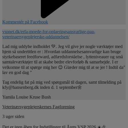
Kommentér på Facebook
vspnet.dk/erfa-moede-for-oplaeringsansvarlige-paa-
veterinaersygeplejerske-uddannelsen/
Lad mig uddybe indholdet 💚. Jeg vil give jer nogle værktøjer med
hjem så undertitlen er : Hvordan uddannelsesansvarlige kan bruge
styrkebaseret feedforward, adfærdsforståelse , lytteniveauer og små
samtaleværktøjer til at skabe bedre elevforløb & samarbejde. I er
velkomne til at spørge mig her 😉 Glæder mig til at se jer ! Indtil da"
lav en god dag "
Tag endelig fat på mig ved spørgsmål til dagen, samt tilmelding på
kfy@hansenberg.dk inden d. 1 september🌼
Yamila Louise Kruse Bush
Veterinærsygeplejerskernes Fagforening
3 uger siden
Det er igen åben for Indstillinger til Årets VSP 2026 ☀️🎉