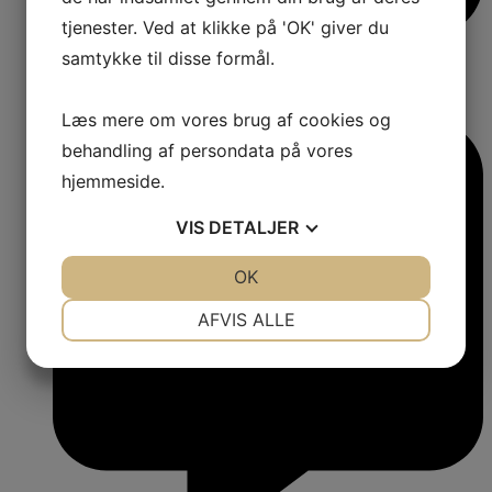
tjenester. Ved at klikke på 'OK' giver du
samtykke til disse formål.
Læs mere om vores brug af cookies og
behandling af persondata på vores
hjemmeside.
VIS
DETALJER
JA
NEJ
OK
JA
NEJ
NØDVENDIGE
PRÆFERENCER
AFVIS ALLE
JA
NEJ
JA
NEJ
MARKETING
STATISTIK