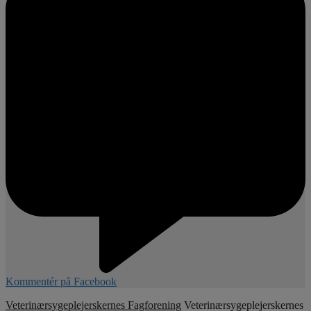
Kommentér på Facebook
Veterinærsygeplejerskernes Fagforening
Veterinærsygeplejerskernes