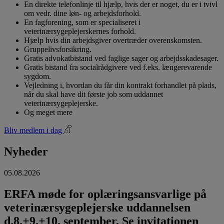
En direkte telefonlinje til hjælp, hvis der er noget, du er i tvivl
om vedr. dine løn- og arbejdsforhold.
En fagforening, som er specialiseret i
veterinærsygeplejerskernes forhold.
Hjælp hvis din arbejdsgiver overtræder overenskomsten.
Gruppelivsforsikring.
Gratis advokatbistand ved faglige sager og arbejdsskadesager.
Gratis bistand fra socialrådgivere ved f.eks. længerevarende
sygdom.
Vejledning i, hvordan du får din kontrakt forhandlet på plads,
når du skal have dit første job som uddannet
veterinærsygeplejerske.
Og meget mere
Bliv medlem i dag
Nyheder
05.08.2026
ERFA møde for oplæringsansvarlige på
veterinærsygeplejerske uddannelsen
d.8.+9.+10. september. Se invitationen