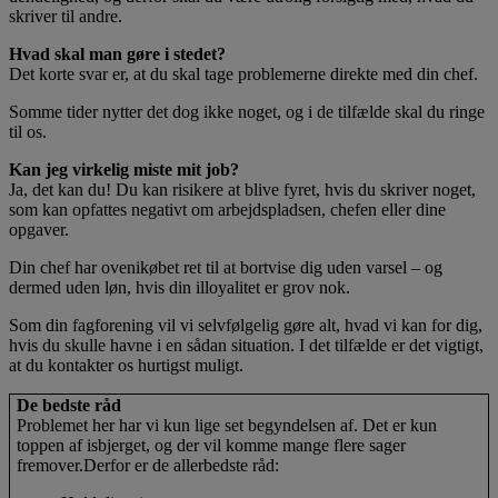
skriver til andre.
Hvad skal man gøre i stedet?
Det korte svar er, at du skal tage problemerne direkte med din chef.
Somme tider nytter det dog ikke noget, og i de tilfælde skal du ringe
til os.
Kan jeg virkelig miste mit job?
Ja, det kan du! Du kan risikere at blive fyret, hvis du skriver noget,
som kan opfattes negativt om arbejdspladsen, chefen eller dine
opgaver.
Din chef har ovenikøbet ret til at bortvise dig uden varsel – og
dermed uden løn, hvis din illoyalitet er grov nok.
Som din fagforening vil vi selvfølgelig gøre alt, hvad vi kan for dig,
hvis du skulle havne i en sådan situation. I det tilfælde er det vigtigt,
at du kontakter os hurtigst muligt.
De bedste råd
Problemet her har vi kun lige set begyndelsen af. Det er kun
toppen af isbjerget, og der vil komme mange flere sager
fremover.Derfor er de allerbedste råd: