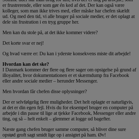
er frustrerende, eller som gør én ked af det. Der kan også være
kolleger, som man ikke trives med, eller måske har chefen skældt
ud. Og med den tid, vi alle bruger på sociale medier, er det oplagt at
dele sin frustration i en tryg gruppe her.
Men kan du stole på, at det ikke kommer videre?
Det korte svar er nej!
Og hvad værre er: Du kan i yderste konsekvens miste dit arbejde!
Hvordan kan det ske?
I Danmark kommer der flere og flere sager om opsigelse på grund af
illoyalitet, hvor dokumentationen er et skærmdump fra Facebook
eller andre sociale medier – herunder Messenger.
Men hvordan får chefen disse oplysninger?
Der er selvfølgelig flere muligheder. Det helt oplagte er naturligvis,
at det er din egen fejl. Hvis du for eksempel bruger en computer på
arbejde i din pause til lige at tjekke Facebook, Messenger eller andre
ting, og så – helt enkelt – glemmer at logge ud bagefter.
Næste gang chefen bruger samme computer, så bliver dine sure
opstød groft sagt smidt lige op i ansigtet på ham. Øv!