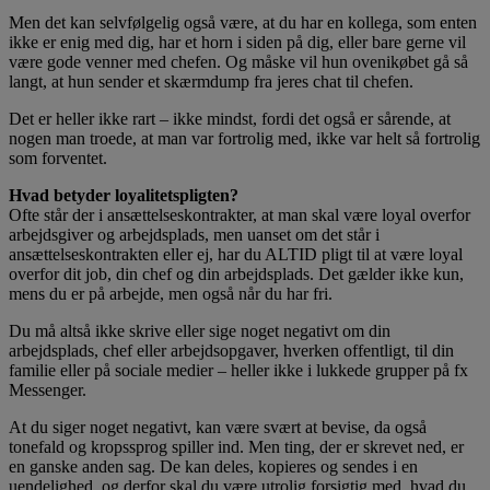
Men det kan selvfølgelig også være, at du har en kollega, som enten
ikke er enig med dig, har et horn i siden på dig, eller bare gerne vil
være gode venner med chefen. Og måske vil hun ovenikøbet gå så
langt, at hun sender et skærmdump fra jeres chat til chefen.
Det er heller ikke rart – ikke mindst, fordi det også er sårende, at
nogen man troede, at man var fortrolig med, ikke var helt så fortrolig
som forventet.
Hvad betyder loyalitetspligten?
Ofte står der i ansættelseskontrakter, at man skal være loyal overfor
arbejdsgiver og arbejdsplads, men uanset om det står i
ansættelseskontrakten eller ej, har du ALTID pligt til at være loyal
overfor dit job, din chef og din arbejdsplads. Det gælder ikke kun,
mens du er på arbejde, men også når du har fri.
Du må altså ikke skrive eller sige noget negativt om din
arbejdsplads, chef eller arbejdsopgaver, hverken offentligt, til din
familie eller på sociale medier – heller ikke i lukkede grupper på fx
Messenger.
At du siger noget negativt, kan være svært at bevise, da også
tonefald og kropssprog spiller ind. Men ting, der er skrevet ned, er
en ganske anden sag. De kan deles, kopieres og sendes i en
uendelighed, og derfor skal du være utrolig forsigtig med, hvad du