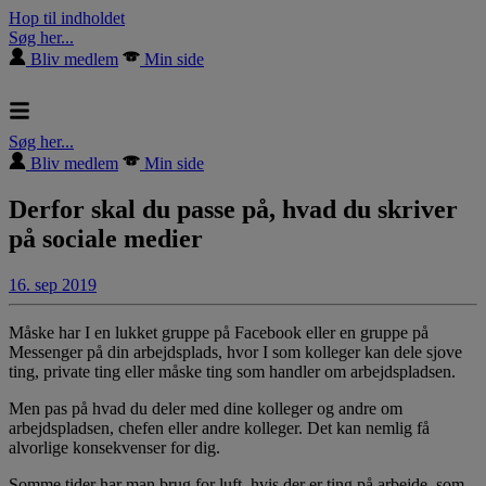
Hop til indholdet
Søg her...
Bliv medlem
Min side
Søg her...
Bliv medlem
Min side
Derfor skal du passe på, hvad du skriver
på sociale medier
16. sep 2019
Måske har I en lukket gruppe på Facebook eller en gruppe på
Messenger på din arbejdsplads, hvor I som kolleger kan dele sjove
ting, private ting eller måske ting som handler om arbejdspladsen.
Men pas på hvad du deler med dine kolleger og andre om
arbejdspladsen, chefen eller andre kolleger. Det kan nemlig få
alvorlige konsekvenser for dig.
Somme tider har man brug for luft, hvis der er ting på arbejde, som