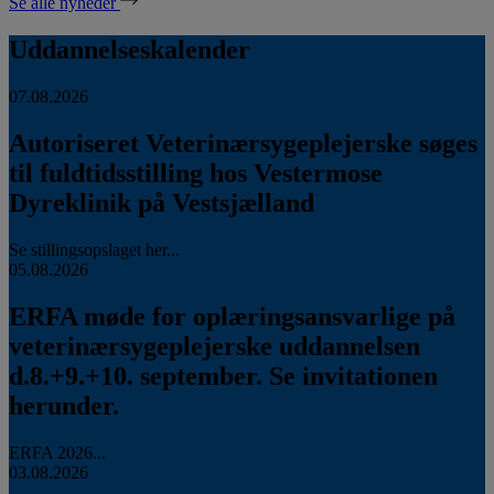
Se alle nyheder
Uddannelseskalender
07.08.2026
Autoriseret Veterinærsygeplejerske søges
til fuldtidsstilling hos Vestermose
Dyreklinik på Vestsjælland
Se stillingsopslaget her...
05.08.2026
ERFA møde for oplæringsansvarlige på
veterinærsygeplejerske uddannelsen
d.8.+9.+10. september. Se invitationen
herunder.
ERFA 2026...
03.08.2026