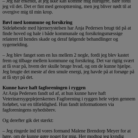
– Jeg har erkendt, at jeg ikke kan komme mig hurtigere, bare fordi
jeg vil det. Det er fint med genoptræning, men jeg bliver nødt til at
overgive mig til min krop.
Bøvl med kommune og forsikring
Sideløbende med hjernerystelsen har Anja Pedersen brugt tid på at
finde hoved og hale i både kommunale og forsikringsmæssige
relateret til hendes skade og deraf følgende behandlinger og
sygemelding.
– Jeg blev fanget som en lus mellem 2 negle, fordi jeg blev kastet
frem og tilbage mellem kommune og forsikring. Det var rigtig svært
at få svar på, hvem der skulle bruge hvad, og om de kunne hjælpe.
Jeg brugte det meste af den smule energi, jeg havde på at forsøge på
at få styr på det.
Kunne have haft fagforeningen i ryggen
At Anja Pedersen fandt ud af, at hun kunne have haft
Veterinærsygeplejerskernes Fagforening i ryggen hele vejen gennem
forløbet, var en tilfældighed. Hun fandt informationen via
fagforeningens nyhedsbrev.
Og derefter gik det stærkt:
– Jeg ringede ind til vores formand Malene Brendorp Meyer for at
høre, om de kunne gøre noget for mig. Her modtog jeg kyndig