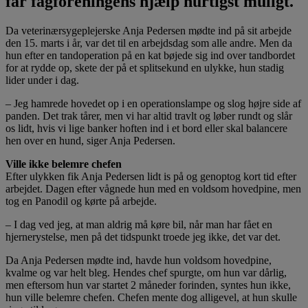
får fagforeningens hjælp hurtigst muligt.
Da veterinærsygeplejerske Anja Pedersen mødte ind på sit arbejde
den 15. marts i år, var det til en arbejdsdag som alle andre. Men da
hun efter en tandoperation på en kat bøjede sig ind over tandbordet
for at rydde op, skete der på et splitsekund en ulykke, hun stadig
lider under i dag.
– Jeg hamrede hovedet op i en operationslampe og slog højre side af
panden. Det trak tårer, men vi har altid travlt og løber rundt og slår
os lidt, hvis vi lige banker hoften ind i et bord eller skal balancere
hen over en hund, siger Anja Pedersen.
Ville ikke belemre chefen
Efter ulykken fik Anja Pedersen lidt is på og genoptog kort tid efter
arbejdet. Dagen efter vågnede hun med en voldsom hovedpine, men
tog en Panodil og kørte på arbejde.
– I dag ved jeg, at man aldrig må køre bil, når man har fået en
hjernerystelse, men på det tidspunkt troede jeg ikke, det var det.
Da Anja Pedersen mødte ind, havde hun voldsom hovedpine,
kvalme og var helt bleg. Hendes chef spurgte, om hun var dårlig,
men eftersom hun var startet 2 måneder forinden, syntes hun ikke,
hun ville belemre chefen. Chefen mente dog alligevel, at hun skulle