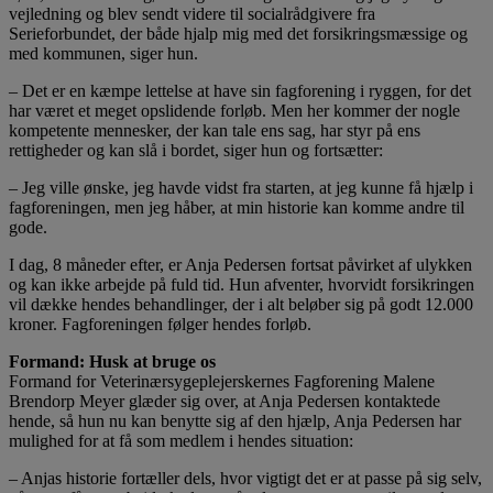
vejledning og blev sendt videre til socialrådgivere fra
Serieforbundet, der både hjalp mig med det forsikringsmæssige og
med kommunen, siger hun.
– Det er en kæmpe lettelse at have sin fagforening i ryggen, for det
har været et meget opslidende forløb. Men her kommer der nogle
kompetente mennesker, der kan tale ens sag, har styr på ens
rettigheder og kan slå i bordet, siger hun og fortsætter:
– Jeg ville ønske, jeg havde vidst fra starten, at jeg kunne få hjælp i
fagforeningen, men jeg håber, at min historie kan komme andre til
gode.
I dag, 8 måneder efter, er Anja Pedersen fortsat påvirket af ulykken
og kan ikke arbejde på fuld tid. Hun afventer, hvorvidt forsikringen
vil dække hendes behandlinger, der i alt beløber sig på godt 12.000
kroner. Fagforeningen følger hendes forløb.
Formand: Husk at bruge os
Formand for Veterinærsygeplejerskernes Fagforening Malene
Brendorp Meyer glæder sig over, at Anja Pedersen kontaktede
hende, så hun nu kan benytte sig af den hjælp, Anja Pedersen har
mulighed for at få som medlem i hendes situation:
– Anjas historie fortæller dels, hvor vigtigt det er at passe på sig selv,