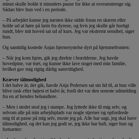
minut skulle holde ti minutters pause for ikke at overanstrenge sig.
Sådan blev hun ved i en periode.
– På arbejdet kunne jeg næsten ikke sidde foran en skærm eller
holde ud at høre på larm fra dyrene, og hvis jeg skulle går hurtigt
rundt, blev mit hoved sat ud af kurs. Jeg var ekstremt sensibel, siger
hun.
Og samtidig kostede Anjas hjernerystelse dyrt på hjemmefronten:
– Når jeg kom hjem, gik jeg direkte i brædderne. Jeg havde
hovedpine, var træt, og kunne ikke lave noget med min familie,
hvilket gav mig rigtig dårlig samvittighed.
Kræver tålmodighed
I det halve år, der gik, havde Anja Pedersen sat sin lid til, at hun ville
blive rask efter højest et halvt år, fordi det var den seneste udmelding
fra en af hendes behandlere.
– Men i stedet stod jeg i stampe. Jeg lyttede ikke til mig selv, og
selvom alle på min arbejdsplads var nogle stjerner og opfordrede
mig til at passe på mig selv, moste jeg på. Alle har sagt, jeg skal have
tålmodighed, og det kan jeg godt se, jeg ikke har haft, siger hun og
fortsætter: