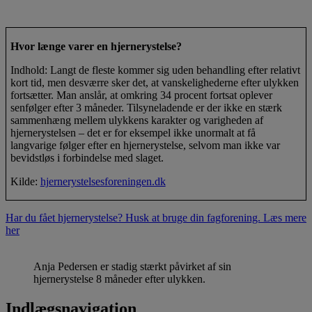
Hvor længe varer en hjernerystelse?
Indhold: Langt de fleste kommer sig uden behandling efter relativt
kort tid, men desværre sker det, at vanskelighederne efter ulykken
fortsætter. Man anslår, at omkring 34 procent fortsat oplever
senfølger efter 3 måneder. Tilsyneladende er der ikke en stærk
sammenhæng mellem ulykkens karakter og varigheden af
hjernerystelsen – det er for eksempel ikke unormalt at få
langvarige følger efter en hjernerystelse, selvom man ikke var
bevidstløs i forbindelse med slaget.
Kilde:
hjernerystelsesforeningen.dk
Har du fået hjernerystelse? Husk at bruge din fagforening. Læs mere
her
Anja Pedersen er stadig stærkt påvirket af sin
hjernerystelse 8 måneder efter ulykken.
Indlægsnavigation