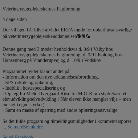
Veterinærsygeplejerskernes Fagforening
4 dage siden
Der vil igen i år blive afviklet ERFA møde for oplæringsansvarlige
på veterinærsygeplejerskeuddannelsen🐕🐈🦜
Denne gang med 3 møder henholdsvis d. 8/9 i Valby hos
Veterinærsygeplejerskernes Fagforening, d. 9/9 i Kolding hos
Hansenberg på Vranderupvej og d. 10/9 i Vodskov
Programmet byder blandt andet på:
- Information om den nye uddannelsesforordning,
- SPS i skole og oplæring,
- Indblik i hestespecialisering og
- Oplæg fra Mette Overgaard Riise fra M-O-R om styrkebaseret
elevudvikling/selvudvikling ( Når eleven ikke mangler vilje – men
indsigt i egne styrker)
- Samt en masse af sparring med andre oplæringsansvarlige.
Se det fulde program og tilmeldingsmuligheder i kommentarsporet
...
Se mere
Se mindre
Se på Facebook