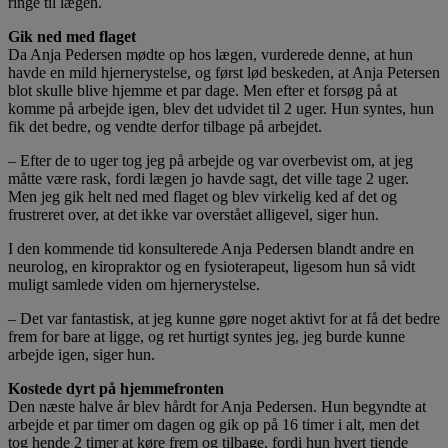
ringe til lægen.
Gik ned med flaget
Da Anja Pedersen mødte op hos lægen, vurderede denne, at hun
havde en mild hjernerystelse, og først lød beskeden, at Anja Petersen
blot skulle blive hjemme et par dage. Men efter et forsøg på at
komme på arbejde igen, blev det udvidet til 2 uger. Hun syntes, hun
fik det bedre, og vendte derfor tilbage på arbejdet.
– Efter de to uger tog jeg på arbejde og var overbevist om, at jeg
måtte være rask, fordi lægen jo havde sagt, det ville tage 2 uger.
Men jeg gik helt ned med flaget og blev virkelig ked af det og
frustreret over, at det ikke var overstået alligevel, siger hun.
I den kommende tid konsulterede Anja Pedersen blandt andre en
neurolog, en kiropraktor og en fysioterapeut, ligesom hun så vidt
muligt samlede viden om hjernerystelse.
– Det var fantastisk, at jeg kunne gøre noget aktivt for at få det bedre
frem for bare at ligge, og ret hurtigt syntes jeg, jeg burde kunne
arbejde igen, siger hun.
Kostede dyrt på hjemmefronten
Den næste halve år blev hårdt for Anja Pedersen. Hun begyndte at
arbejde et par timer om dagen og gik op på 16 timer i alt, men det
tog hende 2 timer at køre frem og tilbage, fordi hun hvert tiende