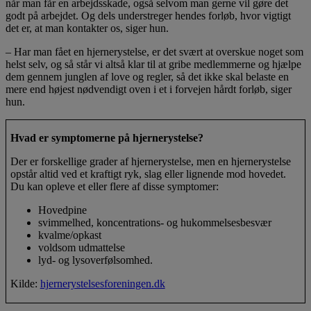
når man får en arbejdsskade, også selvom man gerne vil gøre det
godt på arbejdet. Og dels understreger hendes forløb, hvor vigtigt
det er, at man kontakter os, siger hun.
– Har man fået en hjernerystelse, er det svært at overskue noget som
helst selv, og så står vi altså klar til at gribe medlemmerne og hjælpe
dem gennem junglen af love og regler, så det ikke skal belaste en
mere end højest nødvendigt oven i et i forvejen hårdt forløb, siger
hun.
Hvad er symptomerne på hjernerystelse?
Der er forskellige grader af hjernerystelse, men en hjernerystelse
opstår altid ved et kraftigt ryk, slag eller lignende mod hovedet.
Du kan opleve et eller flere af disse symptomer:
Hovedpine
svimmelhed, koncentrations- og hukommelsesbesvær
kvalme/opkast
voldsom udmattelse
lyd- og lysoverfølsomhed.
Kilde:
hjernerystelsesforeningen.dk