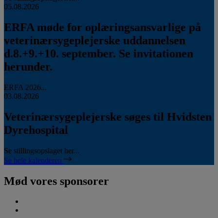
05.08.2026
ERFA møde for oplæringsansvarlige på
veterinærsygeplejerske uddannelsen
d.8.+9.+10. september. Se invitationen
herunder.
ERFA 2026...
03.08.2026
Veterinærsygeplejerske søges til Hvidsten
Dyrehospital
Se stillingsopslaget her...
Se hele kalenderen
Mød vores sponsorer