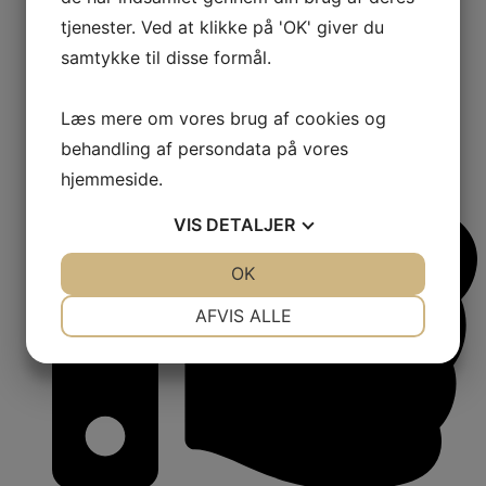
tjenester. Ved at klikke på 'OK' giver du
samtykke til disse formål.
Læs mere om vores brug af cookies og
behandling af persondata på vores
hjemmeside.
VIS
DETALJER
JA
NEJ
OK
JA
NEJ
NØDVENDIGE
PRÆFERENCER
AFVIS ALLE
JA
NEJ
JA
NEJ
MARKETING
STATISTIK