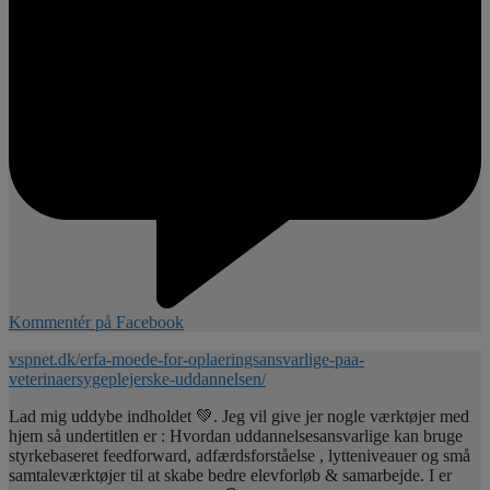
Kommentér på Facebook
vspnet.dk/erfa-moede-for-oplaeringsansvarlige-paa-
veterinaersygeplejerske-uddannelsen/
Lad mig uddybe indholdet 💚. Jeg vil give jer nogle værktøjer med
hjem så undertitlen er : Hvordan uddannelsesansvarlige kan bruge
styrkebaseret feedforward, adfærdsforståelse , lytteniveauer og små
samtaleværktøjer til at skabe bedre elevforløb & samarbejde. I er