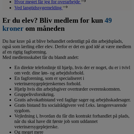
Hvor meget får jeg for overarbejde
Ved langtidssygemelding
Er du elev? Bliv medlem for kun
49
kroner
om måneden
Du har krav på at blive behandlet ordentligt på din arbejdsplads,
også som lærling eller elev. Derfor er det en god idé at være medlem
af en rigtig fagforening.
Med medlemsskabet får du blandt andet:
En direkte telefonlinje til hjælp, hvis der er noget, du er i tvivl
om vedr. dine løn- og arbejdsforhold.
En fagforening, som er specialiseret i
veterinærsygeplejerskernes forhold.
Hjælp hvis din arbejdsgiver overtræder overenskomsten.
Gruppelivsforsikring.
Gratis advokatbistand ved faglige sager og arbejdsskadesager.
Gratis bistand fra socialrådgivere ved f.eks. længerevarende
sygdom.
Vejledning i, hvordan du får din kontrakt forhandlet på plads,
når du skal have dit første job som uddannet
veterinærsygeplejerske.
Og meget mere