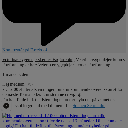
Kommentér på Facebook
Veterinærsygeplejerskernes Fagforening
Veterinærsygeplejerskernes
Fagforening er her: Veterinærsygeplejerskernes Fagforening.
1 måned siden
Hej medlem ✨✨
kl. 12.00 slutter afstemningen om din kommende overenskomst for
de næste 19 måneder. Din stemme er vigtig!
Du kan finde link til afstemningen under nyheder på vspnet.dk
☝🏼Du skal logge ind med dit nemid
...
Se mere
Se mindre