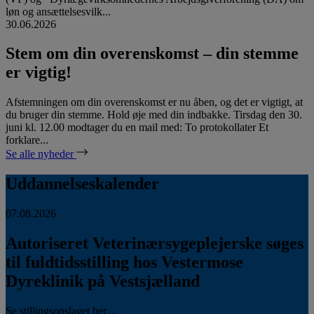
løn og ansættelsesvilk...
30.06.2026
Stem om din overenskomst – din stemme
er vigtig!
Afstemningen om din overenskomst er nu åben, og det er vigtigt, at
du bruger din stemme. Hold øje med din indbakke. Tirsdag den 30.
juni kl. 12.00 modtager du en mail med: To protokollater Et
forklare...
Se alle nyheder
Uddannelseskalender
07.08.2026
Autoriseret Veterinærsygeplejerske søges
til fuldtidsstilling hos Vestermose
Dyreklinik på Vestsjælland
Se stillingsopslaget her...