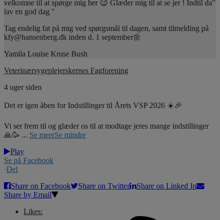
velkomne til at spørge mig her 😉 Glæder mig til at se jer ! Indtil da"
lav en god dag "
Tag endelig fat på mig ved spørgsmål til dagen, samt tilmelding på
kfy@hansenberg.dk inden d. 1 september🌼
Yamila Louise Kruse Bush
Veterinærsygeplejerskernes Fagforening
4 uger siden
Det er igen åben for Indstillinger til Årets VSP 2026 ☀️🎉
Vi ser frem til og glæder os til at modtage jeres mange indstillinger
🙏🥳
...
Se mere
Se mindre
Play
Se på Facebook
·
Del
Share on Facebook
Share on Twitter
Share on Linked In
Share by Email
Likes: