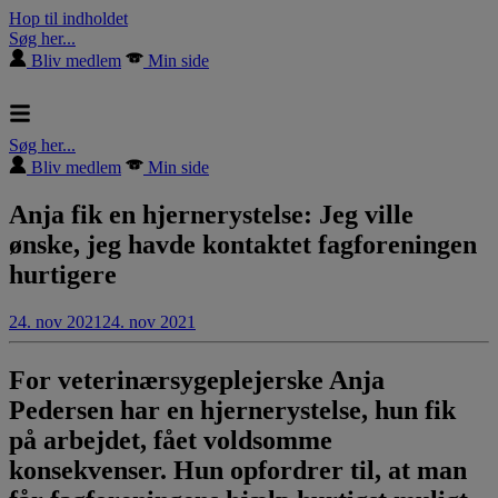
Hop til indholdet
Søg her...
Bliv medlem
Min side
Søg her...
Bliv medlem
Min side
Anja fik en hjernerystelse: Jeg ville
ønske, jeg havde kontaktet fagforeningen
hurtigere
24. nov 2021
24. nov 2021
For veterinærsygeplejerske Anja
Pedersen har en hjernerystelse, hun fik
på arbejdet, fået voldsomme
konsekvenser. Hun opfordrer til, at man