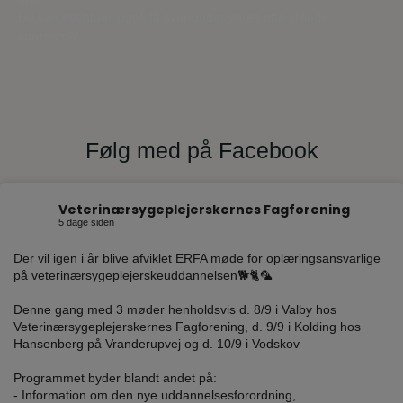
Du kan eventuelt også få svar under vores ofte stillede
spørgsmål.
Følg med på Facebook
Veterinærsygeplejerskernes Fagforening
5 dage siden
Der vil igen i år blive afviklet ERFA møde for oplæringsansvarlige
på veterinærsygeplejerskeuddannelsen🐕🐈🦜
Denne gang med 3 møder henholdsvis d. 8/9 i Valby hos
Veterinærsygeplejerskernes Fagforening, d. 9/9 i Kolding hos
Hansenberg på Vranderupvej og d. 10/9 i Vodskov
Programmet byder blandt andet på:
- Information om den nye uddannelsesforordning,