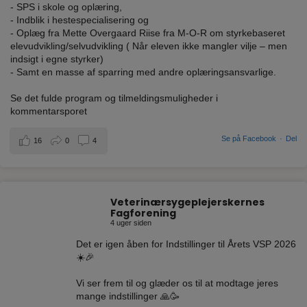
- SPS i skole og oplæring,
- Indblik i hestespecialisering og
- Oplæg fra Mette Overgaard Riise fra M-O-R om styrkebaseret
elevudvikling/selvudvikling ( Når eleven ikke mangler vilje – men
indsigt i egne styrker)
- Samt en masse af sparring med andre oplæringsansvarlige.
Se det fulde program og tilmeldingsmuligheder i
kommentarsporet
Se på Facebook
·
Del
16
0
4
Veterinærsygeplejerskernes
Fagforening
4 uger siden
Det er igen åben for Indstillinger til Årets VSP 2026
☀️🎉
Vi ser frem til og glæder os til at modtage jeres
mange indstillinger 🙏🥳