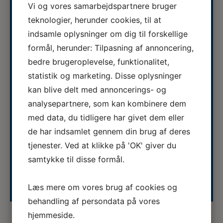
søges til fuldtidsstilling hos Vestermose
Vi og vores samarbejdspartnere bruger
Se stillingsopslaget her...
Dyreklinik på Vestsjælland
teknologier, herunder cookies, til at
indsamle oplysninger om dig til forskellige
05.08.2026
formål, herunder: Tilpasning af annoncering,
ERFA møde for oplæringsansvarlige på
bedre brugeroplevelse, funktionalitet,
veterinærsygeplejerske uddannelsen
ERFA 2026...
statistik og marketing. Disse oplysninger
d.8.+9.+10. september. Se invitationen
kan blive delt med annoncerings- og
herunder.
analysepartnere, som kan kombinere dem
03.08.2026
Veterinærsygeplejerske søges til
med data, du tidligere har givet dem eller
Hvidsten Dyrehospital
de har indsamlet gennem din brug af deres
Se stillingsopslaget her...
tjenester. Ved at klikke på 'OK' giver du
samtykke til disse formål.
Se hele kalenderen
Læs mere om vores brug af cookies og
behandling af persondata på vores
hjemmeside.