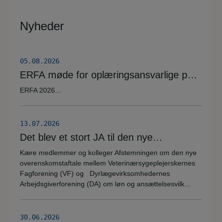
Nyheder
05.08.2026
ERFA møde for oplæringsansvarlige på
veterinærsygeplejerske uddannelsen
ERFA 2026...
d.8.+9.+10. september. Se invitationen
herunder.
13.07.2026
Det blev et stort JA til den nye
overenskomstaftale
Kære medlemmer og kolleger Afstemningen om den nye
overenskomstaftale mellem Veterinærsygeplejerskernes
Fagforening (VF) og Dyrlægevirksomhedernes
Arbejdsgiverforening (DA) om løn og ansættelsesvilk...
30.06.2026