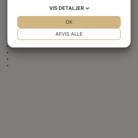
VIS
DETALJER
Mød vores sponsorer
JA
NEJ
OK
JA
NEJ
NØDVENDIGE
PRÆFERENCER
AFVIS ALLE
JA
NEJ
JA
NEJ
MARKETING
STATISTIK
Fandt du ikke det, du søgte, eller
har du et spørgsmål?
Send os dit spørgsmål her. Vi sikrer, at du kommer i kontakt
med den rigtige person. Vores eksperter er klar til at hjælpe dig.
For enhver udfordring, stor eller lille.
Når du skriver til os, kan der gå op til 3 hverdage, før du har et
svar.