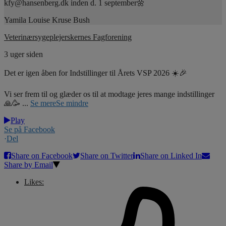
kfy@hansenberg.dk inden d. 1 september🌼
Yamila Louise Kruse Bush
Veterinærsygeplejerskernes Fagforening
3 uger siden
Det er igen åben for Indstillinger til Årets VSP 2026 ☀️🎉
Vi ser frem til og glæder os til at modtage jeres mange indstillinger
🙏🥳
...
Se mere
Se mindre
Play
Se på Facebook
·
Del
Share on Facebook
Share on Twitter
Share on Linked In
Share by Email
Likes: