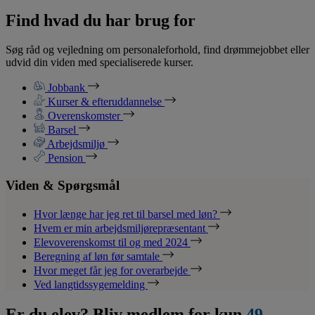
Find hvad du har brug for
Søg råd og vejledning om personaleforhold, find drømmejobbet eller
udvid din viden med specialiserede kurser.
Jobbank
Kurser & efteruddannelse
Overenskomster
Barsel
Arbejdsmiljø
Pension
Viden & Spørgsmål
Hvor længe har jeg ret til barsel med løn?
Hvem er min arbejdsmiljørepræsentant
Elevoverenskomst til og med 2024
Beregning af løn før samtale
Hvor meget får jeg for overarbejde
Ved langtidssygemelding
Er du elev? Bliv medlem for kun
49