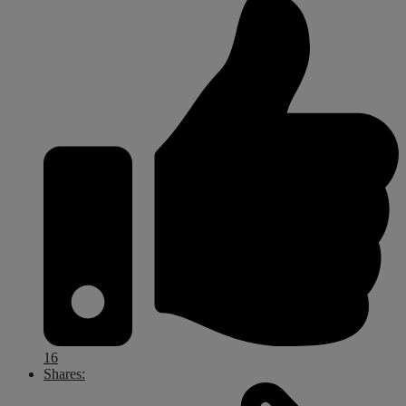
16
Shares: