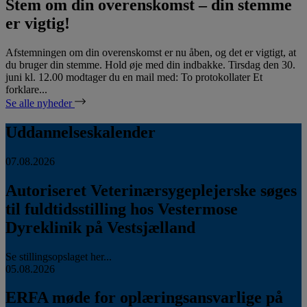
Stem om din overenskomst – din stemme
er vigtig!
Afstemningen om din overenskomst er nu åben, og det er vigtigt, at
du bruger din stemme. Hold øje med din indbakke. Tirsdag den 30.
juni kl. 12.00 modtager du en mail med: To protokollater Et
forklare...
Se alle nyheder
Uddannelseskalender
07.08.2026
Autoriseret Veterinærsygeplejerske søges
til fuldtidsstilling hos Vestermose
Dyreklinik på Vestsjælland
Se stillingsopslaget her...
05.08.2026
ERFA møde for oplæringsansvarlige på