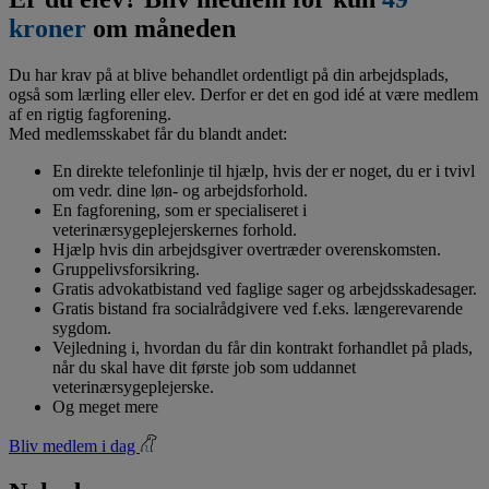
kroner
om måneden
Du har krav på at blive behandlet ordentligt på din arbejdsplads,
også som lærling eller elev. Derfor er det en god idé at være medlem
af en rigtig fagforening.
Med medlemsskabet får du blandt andet:
En direkte telefonlinje til hjælp, hvis der er noget, du er i tvivl
om vedr. dine løn- og arbejdsforhold.
En fagforening, som er specialiseret i
veterinærsygeplejerskernes forhold.
Hjælp hvis din arbejdsgiver overtræder overenskomsten.
Gruppelivsforsikring.
Gratis advokatbistand ved faglige sager og arbejdsskadesager.
Gratis bistand fra socialrådgivere ved f.eks. længerevarende
sygdom.
Vejledning i, hvordan du får din kontrakt forhandlet på plads,
når du skal have dit første job som uddannet
veterinærsygeplejerske.
Og meget mere
Bliv medlem i dag