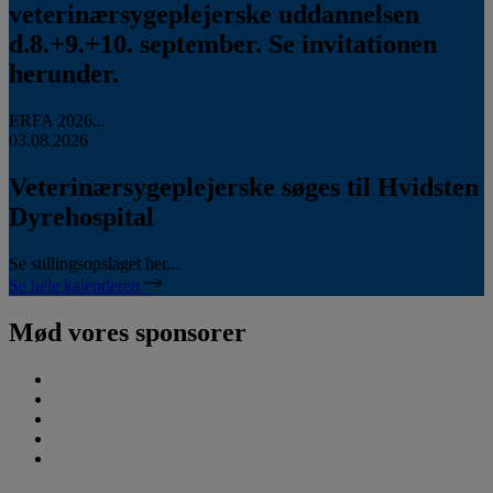
veterinærsygeplejerske uddannelsen
d.8.+9.+10. september. Se invitationen
herunder.
ERFA 2026...
03.08.2026
Veterinærsygeplejerske søges til Hvidsten
Dyrehospital
Se stillingsopslaget her...
Se hele kalenderen
Mød vores sponsorer