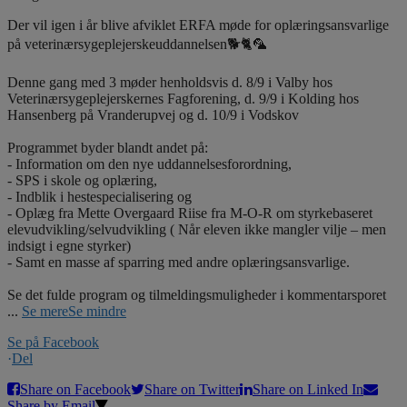
Der vil igen i år blive afviklet ERFA møde for oplæringsansvarlige
på veterinærsygeplejerskeuddannelsen🐕🐈🦜
Denne gang med 3 møder henholdsvis d. 8/9 i Valby hos
Veterinærsygeplejerskernes Fagforening, d. 9/9 i Kolding hos
Hansenberg på Vranderupvej og d. 10/9 i Vodskov
Programmet byder blandt andet på:
- Information om den nye uddannelsesforordning,
- SPS i skole og oplæring,
- Indblik i hestespecialisering og
- Oplæg fra Mette Overgaard Riise fra M-O-R om styrkebaseret
elevudvikling/selvudvikling ( Når eleven ikke mangler vilje – men
indsigt i egne styrker)
- Samt en masse af sparring med andre oplæringsansvarlige.
Se det fulde program og tilmeldingsmuligheder i kommentarsporet
...
Se mere
Se mindre
Se på Facebook
·
Del
Share on Facebook
Share on Twitter
Share on Linked In
Share by Email