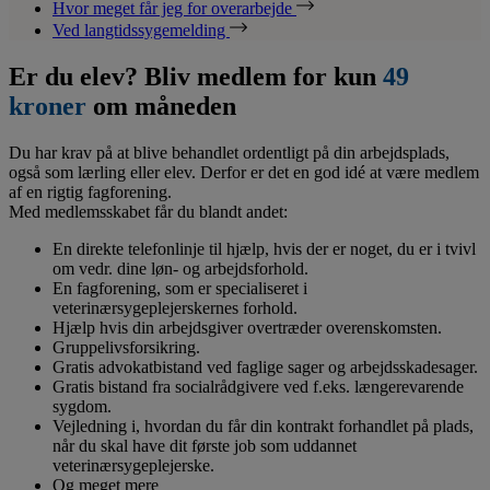
Hvor meget får jeg for overarbejde
Ved langtidssygemelding
Er du elev? Bliv medlem for kun
49
kroner
om måneden
Du har krav på at blive behandlet ordentligt på din arbejdsplads,
også som lærling eller elev. Derfor er det en god idé at være medlem
af en rigtig fagforening.
Med medlemsskabet får du blandt andet:
En direkte telefonlinje til hjælp, hvis der er noget, du er i tvivl
om vedr. dine løn- og arbejdsforhold.
En fagforening, som er specialiseret i
veterinærsygeplejerskernes forhold.
Hjælp hvis din arbejdsgiver overtræder overenskomsten.
Gruppelivsforsikring.
Gratis advokatbistand ved faglige sager og arbejdsskadesager.
Gratis bistand fra socialrådgivere ved f.eks. længerevarende
sygdom.
Vejledning i, hvordan du får din kontrakt forhandlet på plads,
når du skal have dit første job som uddannet
veterinærsygeplejerske.
Og meget mere