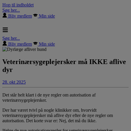
Hop til indholdet
Søg her...
Bliv medlem
Min side
Søg her...
Bliv medlem
Min side
Veterinærsygeplejersker må IKKE aflive
dyr
28. okt 2025
Det står helt klart i de nye regler om autorisation af
veterinærsygeplejersker.
Der har været tvivl på nogle klinikker om, hvorvidt
veterinærsygeplejersker må aflive dyr efter de nye regler om
autorisation. Det korte svar er: Nej, det må du ikke.
Ifølge de nye autorisationsregler for veterinærsygeplejersker –