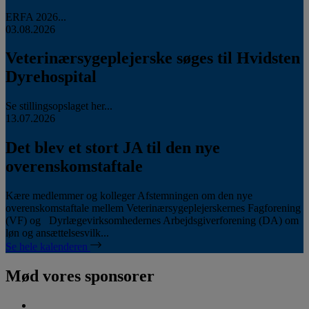
ERFA 2026...
03.08.2026
Veterinærsygeplejerske søges til Hvidsten
Dyrehospital
Se stillingsopslaget her...
13.07.2026
Det blev et stort JA til den nye
overenskomstaftale
Kære medlemmer og kolleger Afstemningen om den nye
overenskomstaftale mellem Veterinærsygeplejerskernes Fagforening
(VF) og Dyrlægevirksomhedernes Arbejdsgiverforening (DA) om
løn og ansættelsesvilk...
Se hele kalenderen
Mød vores sponsorer