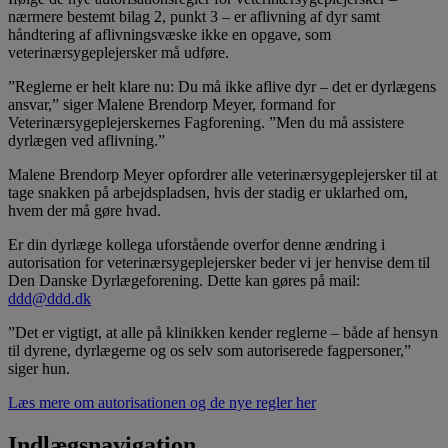
nærmere bestemt bilag 2, punkt 3 – er aflivning af dyr samt
håndtering af aflivningsvæske ikke en opgave, som
veterinærsygeplejersker må udføre.
”Reglerne er helt klare nu: Du må ikke aflive dyr – det er dyrlægens
ansvar,” siger Malene Brendorp Meyer, formand for
Veterinærsygeplejerskernes Fagforening. ”Men du må assistere
dyrlægen ved aflivning.”
Malene Brendorp Meyer opfordrer alle veterinærsygeplejersker til at
tage snakken på arbejdspladsen, hvis der stadig er uklarhed om,
hvem der må gøre hvad.
Er din dyrlæge kollega uforstående overfor denne ændring i
autorisation for veterinærsygeplejersker beder vi jer henvise dem til
Den Danske Dyrlægeforening. Dette kan gøres på mail:
ddd@ddd.dk
”Det er vigtigt, at alle på klinikken kender reglerne – både af hensyn
til dyrene, dyrlægerne og os selv som autoriserede fagpersoner,”
siger hun.
Læs mere om autorisationen og de nye regler her
Indlægsnavigation