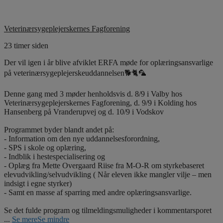
Veterinærsygeplejerskernes Fagforening
23 timer siden
Der vil igen i år blive afviklet ERFA møde for oplæringsansvarlige
på veterinærsygeplejerskeuddannelsen🐕🐈🦜
Denne gang med 3 møder henholdsvis d. 8/9 i Valby hos
Veterinærsygeplejerskernes Fagforening, d. 9/9 i Kolding hos
Hansenberg på Vranderupvej og d. 10/9 i Vodskov
Programmet byder blandt andet på:
- Information om den nye uddannelsesforordning,
- SPS i skole og oplæring,
- Indblik i hestespecialisering og
- Oplæg fra Mette Overgaard Riise fra M-O-R om styrkebaseret
elevudvikling/selvudvikling ( Når eleven ikke mangler vilje – men
indsigt i egne styrker)
- Samt en masse af sparring med andre oplæringsansvarlige.
Se det fulde program og tilmeldingsmuligheder i kommentarsporet
...
Se mere
Se mindre