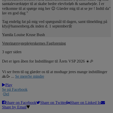
samtaleværktøjer til at skabe bedre elevforløb & samarbejde. I er
velkomne til at spørge mig her 😉 Glæder mig til at se jer ! Indtil da"
lav en god dag "
Tag endelig fat på mig ved spørgsmål til dagen, samt tilmelding på
kfy@hansenberg.dk inden d. 1 september🌼
Yamila Louise Kruse Bush
Veterinærsygeplejerskernes Fagforening
3 uger siden
Det er igen åben for Indstillinger til Årets VSP 2026 ☀️🎉
Vi ser frem til og glæder os til at modtage jeres mange indstillinger
🙏🥳
...
Se mere
Se mindre
Play
Se på Facebook
·
Del
Share on Facebook
Share on Twitter
Share on Linked In
Share by Email