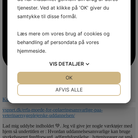
tjenester. Ved at klikke på 'OK' giver du
samtykke til disse formål.
Læs mere om vores brug af cookies og
behandling af persondata på vores
hjemmeside.
VIS
DETALJER
JA
NEJ
OK
JA
NEJ
NØDVENDIGE
PRÆFERENCER
AFVIS ALLE
JA
NEJ
JA
NEJ
Kommentér på Facebook
MARKETING
STATISTIK
vspnet.dk/erfa-moede-for-oplaeringsansvarlige-paa-
veterinaersygeplejerske-uddannelsen/
Lad mig uddybe indholdet 💚. Jeg vil give jer nogle værktøjer med
hjem så undertitlen er : Hvordan uddannelsesansvarlige kan bruge
styrkebaseret feedforward, adfærdsforståelse , lytteniveauer og små