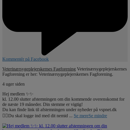
Kommentér på Facebook
Veterinærsygeplejerskernes Fagforening
Veterinærsygeplejerskernes
Fagforening er her: Veterinærsygeplejerskernes Fagforening.
4 uger siden
Hej medlem ✨✨
kl. 12.00 slutter afstemningen om din kommende overenskomst for
de næste 19 måneder. Din stemme er vigtig!
Du kan finde link til afstemningen under nyheder på vspnet.dk
☝🏼Du skal logge ind med dit nemid
...
Se mere
Se mindre