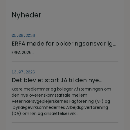
Nyheder
05.08.2026
ERFA møde for oplæringsansvarlige
på veterinærsygeplejerske
ERFA 2026...
uddannelsen d.8.+9.+10. september.
Se invitationen herunder.
13.07.2026
Det blev et stort JA til den nye
overenskomstaftale
Kære medlemmer og kolleger Afstemningen om
den nye overenskomstaftale mellem
Veterinærsygeplejerskernes Fagforening (VF) og
Dyrlægevirksomhedernes Arbejdsgiverforening
(DA) om løn og ansættelsesvilk...