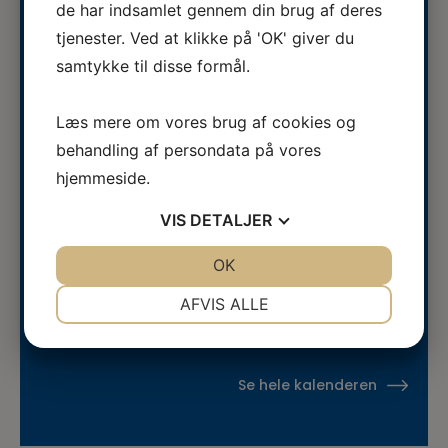
de har indsamlet gennem din brug af deres
Autoriseret Veterinærsygeplejerske
tjenester. Ved at klikke på 'OK' giver du
søges til fuldtidsstilling hos
Se stillingsopslaget her...
samtykke til disse formål.
Vestermose Dyreklinik på
Vestsjælland
Læs mere om vores brug af cookies og
05.08.2026
ERFA møde for oplæringsansvarlige
behandling af persondata på vores
på veterinærsygeplejerske
hjemmeside.
ERFA 2026...
uddannelsen d.8.+9.+10. september.
VIS
DETALJER
Se invitationen herunder.
03.08.2026
JA
NEJ
OK
JA
NEJ
Veterinærsygeplejerske søges til
NØDVENDIGE
PRÆFERENCER
Hvidsten Dyrehospital
AFVIS ALLE
Se stillingsopslaget her...
JA
NEJ
JA
NEJ
MARKETING
STATISTIK
Se hele kalenderen