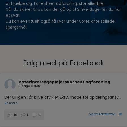
at hjælpe dig. For enhver udfordring, stor eller lille.
Når du skriver til os, kan der gå op til 3 hverdage, før du har
et svar.
Du kan eventuelt også få svar under vores ofte stillede
spørgsmål.
Følg med på Facebook
Veterinærsygeplejerskernes Fagforening
3 dage siden
Der vil igen i år blive afviklet ERFA møde for oplæringsansv
...
Se mere
Se på Facebook
·
Del
16
1
4