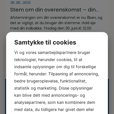
30.06.2026
Stem om din overenskomst – din
stemme er vigtig!
Afstemningen om din overenskomst er nu åben, og
det er vigtigt, at du bruger din stemme. Hold øje
med din indbakke. Tirsdag den 30. juni kl. 12.00
modtager du en mail med: To protokollater Et
forklare...
Samtykke til cookies
Vi og vores samarbejdspartnere bruger
Se alle nyheder
teknologier, herunder cookies, til at
indsamle oplysninger om dig til forskellige
formål, herunder: Tilpasning af annoncering,
bedre brugeroplevelse, funktionalitet,
statistik og marketing. Disse oplysninger
Uddannelseskalender
kan blive delt med annoncerings- og
analysepartnere, som kan kombinere dem
med data, du tidligere har givet dem eller
07.08.2026