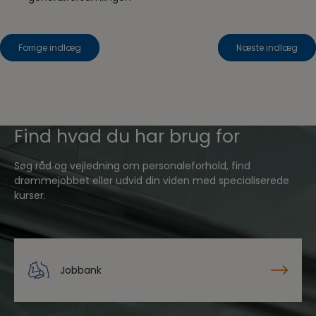
Indlægsnavigation
Forrige indlæg
Næste indlæg
Find hvad du har brug for
Søg råd og vejledning om personaleforhold, find
drømmejobbet eller udvid din viden med specialiserede
kurser.
Jobbank