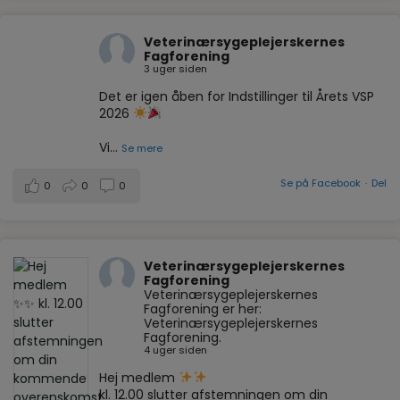
Veterinærsygeplejerskernes
Fagforening
3 uger siden
Det er igen åben for Indstillinger til Årets VSP
2026
Vi
...
Se mere
Se på Facebook
·
Del
0
0
0
Veterinærsygeplejerskernes
Fagforening
Veterinærsygeplejerskernes
Fagforening er her:
Veterinærsygeplejerskernes
Fagforening.
4 uger siden
Hej medlem
kl. 12.00 slutter afstemningen om din