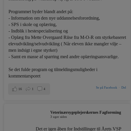
Programmet byder blandt andet på:
- Information om den nye uddannelsesforordning,
- SPS i skole og oplæring,
- Indblik i hestespecialisering og
- Oplæg fra Mette Overgaard Riise fra M-O-R om styrkebaseret
elevudvikling/selvudvikling ( Når eleven ikke mangler vilje –
men indsigt i egne styrker)
- Samt en masse af sparring med andre oplæringsansvarlige.
Se det fulde program og tilmeldingsmuligheder i
kommentarsporet
Se på Facebook
·
Del
16
1
4
Veterinærsygeplejerskernes Fagforening
3 uger siden
Det er igen åben for Indstillinger til Årets VSP