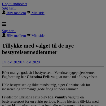
Hop til indholdet
Søg her...
Bliv medlem
Min side
Søg her...
Bliv medlem
Min side
Tillykke med valget til de nye
bestyrelsesmedlemmer
14. okt 2020
14. okt 2020
Efter mange gode år i bestyrelsen i Veterinærsygeplejerskernes
Fagforening har
Christina Friis
valgt at træde ud af bestyrelsen.
Hele bestyrelsen og ikke mindst mig, siger Christina tak for
indsatsen og for mange gode år og stunder sammen.
I stedet for Christina Friis blev
Ida Vannby
valgt til en
bestyrelsespost for en etårig periode. Rigtig hjertelig tillykke med
valget Ida, vi glæder os til at byde dig velkommen på vores næste