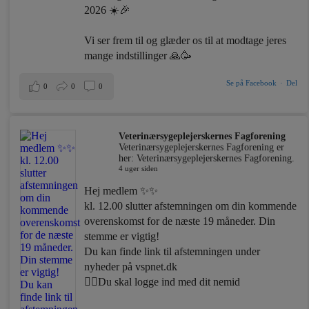
2026 ☀️🎉
Vi ser frem til og glæder os til at modtage jeres
mange indstillinger 🙏🥳
Se på Facebook
·
Del
0
0
0
Veterinærsygeplejerskernes Fagforening
Veterinærsygeplejerskernes Fagforening er
her: Veterinærsygeplejerskernes Fagforening.
4 uger siden
Hej medlem ✨✨
kl. 12.00 slutter afstemningen om din kommende
overenskomst for de næste 19 måneder. Din
stemme er vigtig!
Du kan finde link til afstemningen under
nyheder på vspnet.dk
☝🏼Du skal logge ind med dit nemid