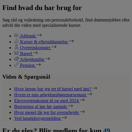
Find hvad du har brug for
Søg råd og vejledning om personaleforhold, find drømmejobbet eller
udvid din viden med specialiserede kurser.
Jobbank
Kurser & efteruddannelse
Overenskomster
Barsel
Arbejdsmiljø
Pension
Viden & Spørgsmål
Hvor længe har jeg ret til barsel med løn?
Hvem er min arbejdsmiljørepræsentant
Elevoverenskomst til og med 2024
Beregning af løn før samtale
Hvor meget får jeg for overarbejde
Ved langtidssygemelding
Er du elev? Bliv medlem for kun
49