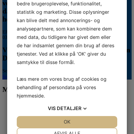
veterinærsygeplejerske uddannelsen
bedre brugeroplevelse, funktionalitet,
d.8.+9.+10. september. Se invitationen
statistik og marketing. Disse oplysninger
herunder.
kan blive delt med annoncerings- og
analysepartnere, som kan kombinere dem
ERFA 2026...
med data, du tidligere har givet dem eller
03.08.2026
de har indsamlet gennem din brug af deres
Veterinærsygeplejerske søges til Hvidsten
tjenester. Ved at klikke på 'OK' giver du
Dyrehospital
samtykke til disse formål.
Se stillingsopslaget her...
Se hele kalenderen
Læs mere om vores brug af cookies og
behandling af persondata på vores
Mød vores sponsorer
hjemmeside.
VIS
DETALJER
JA
NEJ
OK
JA
NEJ
NØDVENDIGE
PRÆFERENCER
AFVIS ALLE