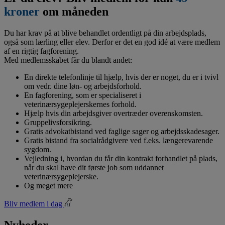
kroner
om måneden
Du har krav på at blive behandlet ordentligt på din arbejdsplads,
også som lærling eller elev. Derfor er det en god idé at være medlem
af en rigtig fagforening.
Med medlemsskabet får du blandt andet:
En direkte telefonlinje til hjælp, hvis der er noget, du er i tvivl
om vedr. dine løn- og arbejdsforhold.
En fagforening, som er specialiseret i
veterinærsygeplejerskernes forhold.
Hjælp hvis din arbejdsgiver overtræder overenskomsten.
Gruppelivsforsikring.
Gratis advokatbistand ved faglige sager og arbejdsskadesager.
Gratis bistand fra socialrådgivere ved f.eks. længerevarende
sygdom.
Vejledning i, hvordan du får din kontrakt forhandlet på plads,
når du skal have dit første job som uddannet
veterinærsygeplejerske.
Og meget mere
Bliv medlem i dag
Nyheder