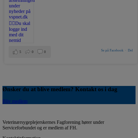
Se på Facebook
·
Del
5
0
0
Ønsker du at blive medlem? Kontakt os i dag
Bliv medlem
Veterinærsygeplejerskernes Fagforening hører under
Serviceforbundet og er medlem af FH.