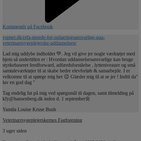
Kommentér på Facebook
vspnet.dk/erfa-moede-for-oplaeringsansvarlige-paa-
veterinaersygeplejerske-uddannelsen/
Lad mig uddybe indholdet 💚. Jeg vil give jer nogle værktøjer med
hjem så undertitlen er : Hvordan uddannelsesansvarlige kan bruge
styrkebaseret feedforward, adfærdsforståelse , lytteniveauer og små
samtaleværktøjer til at skabe bedre elevforløb & samarbejde. I er
velkomne til at spørge mig her 😉 Glæder mig til at se jer ! Indtil da"
lav en god dag "
Tag endelig fat på mig ved spørgsmål til dagen, samt tilmelding på
kfy@hansenberg.dk inden d. 1 september🌼
Yamila Louise Kruse Bush
Veterinærsygeplejerskernes Fagforening
3 uger siden