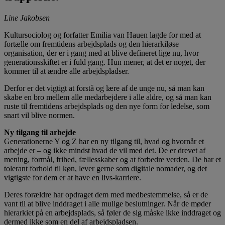
Line Jakobsen
Kultursociolog og forfatter Emilia van Hauen lagde for med at
fortælle om fremtidens arbejdsplads og den hierarkiløse
organisation, der er i gang med at blive defineret lige nu, hvor
generationsskiftet er i fuld gang. Hun mener, at det er noget, der
kommer til at ændre alle arbejdspladser.
Derfor er det vigtigt at forstå og lære af de unge nu, så man kan
skabe en bro mellem alle medarbejdere i alle aldre, og så man kan
ruste til fremtidens arbejdsplads og den nye form for ledelse, som
snart vil blive normen.
Ny tilgang til arbejde
Generationerne Y og Z har en ny tilgang til, hvad og hvornår et
arbejde er – og ikke mindst hvad de vil med det. De er drevet af
mening, formål, frihed, fællesskaber og at forbedre verden. De har et
tolerant forhold til køn, lever gerne som digitale nomader, og det
vigtigste for dem er at have en livs-karriere.
Deres forældre har opdraget dem med medbestemmelse, så er de
vant til at blive inddraget i alle mulige beslutninger. Når de møder
hierarkiet på en arbejdsplads, så føler de sig måske ikke inddraget og
dermed ikke som en del af arbejdspladsen.