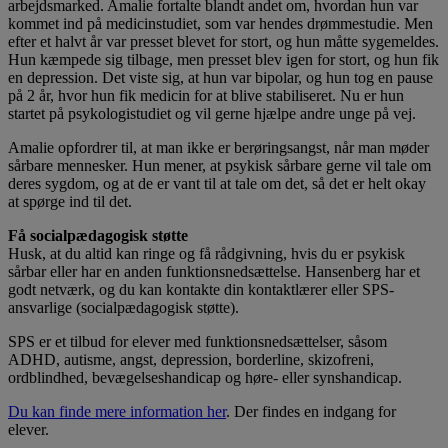
arbejdsmarked. Amalie fortalte blandt andet om, hvordan hun var
kommet ind på medicinstudiet, som var hendes drømmestudie. Men
efter et halvt år var presset blevet for stort, og hun måtte sygemeldes.
Hun kæmpede sig tilbage, men presset blev igen for stort, og hun fik
en depression. Det viste sig, at hun var bipolar, og hun tog en pause
på 2 år, hvor hun fik medicin for at blive stabiliseret. Nu er hun
startet på psykologistudiet og vil gerne hjælpe andre unge på vej.
Amalie opfordrer til, at man ikke er berøringsangst, når man møder
sårbare mennesker. Hun mener, at psykisk sårbare gerne vil tale om
deres sygdom, og at de er vant til at tale om det, så det er helt okay
at spørge ind til det.
Få socialpædagogisk støtte
Husk, at du altid kan ringe og få rådgivning, hvis du er psykisk
sårbar eller har en anden funktionsnedsættelse. Hansenberg har et
godt netværk, og du kan kontakte din kontaktlærer eller SPS-
ansvarlige (socialpædagogisk støtte).
SPS er et tilbud for elever med funktionsnedsættelser, såsom
ADHD, autisme, angst, depression, borderline, skizofreni,
ordblindhed, bevægelseshandicap og høre- eller synshandicap.
Du kan finde mere information her
. Der findes en indgang for
elever.