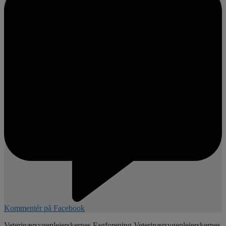
Kommentér på Facebook
Veterinærsygeplejerskernes Fagforening
Veterinærsygeplejerskernes