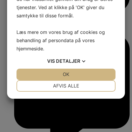
tjenester. Ved at klikke på 'OK' giver du
samtykke til disse formål.
Læs mere om vores brug af cookies og
behandling af persondata på vores
hjemmeside.
VIS
DETALJER
JA
NEJ
OK
JA
NEJ
NØDVENDIGE
PRÆFERENCER
AFVIS ALLE
JA
NEJ
JA
NEJ
MARKETING
STATISTIK