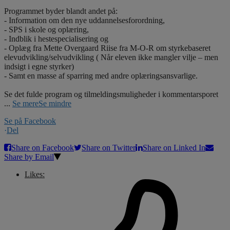
Programmet byder blandt andet på:
- Information om den nye uddannelsesforordning,
- SPS i skole og oplæring,
- Indblik i hestespecialisering og
- Oplæg fra Mette Overgaard Riise fra M-O-R om styrkebaseret
elevudvikling/selvudvikling ( Når eleven ikke mangler vilje – men
indsigt i egne styrker)
- Samt en masse af sparring med andre oplæringsansvarlige.
Se det fulde program og tilmeldingsmuligheder i kommentarsporet
...
Se mere
Se mindre
Se på Facebook
·
Del
Share on Facebook
Share on Twitter
Share on Linked In
Share by Email
Likes: