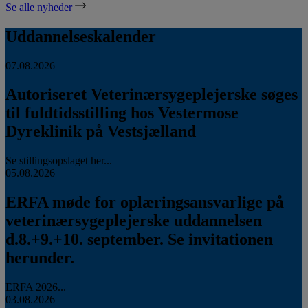
Se alle nyheder
Uddannelseskalender
07.08.2026
Autoriseret Veterinærsygeplejerske søges
til fuldtidsstilling hos Vestermose
Dyreklinik på Vestsjælland
Se stillingsopslaget her...
05.08.2026
ERFA møde for oplæringsansvarlige på
veterinærsygeplejerske uddannelsen
d.8.+9.+10. september. Se invitationen
herunder.
ERFA 2026...
03.08.2026