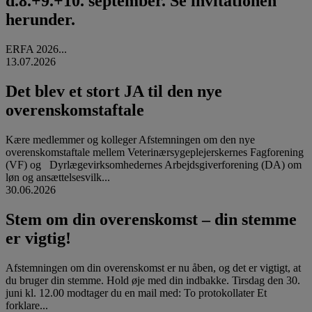
d.8.+9.+10. september. Se invitationen
herunder.
ERFA 2026...
13.07.2026
Det blev et stort JA til den nye
overenskomstaftale
Kære medlemmer og kolleger Afstemningen om den nye
overenskomstaftale mellem Veterinærsygeplejerskernes Fagforening
(VF) og Dyrlægevirksomhedernes Arbejdsgiverforening (DA) om
løn og ansættelsesvilk...
30.06.2026
Stem om din overenskomst – din stemme
er vigtig!
Afstemningen om din overenskomst er nu åben, og det er vigtigt, at
du bruger din stemme. Hold øje med din indbakke. Tirsdag den 30.
juni kl. 12.00 modtager du en mail med: To protokollater Et
forklare...