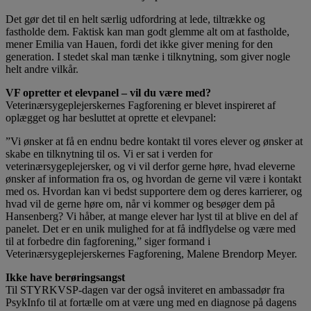
Det gør det til en helt særlig udfordring at lede, tiltrække og
fastholde dem. Faktisk kan man godt glemme alt om at fastholde,
mener Emilia van Hauen, fordi det ikke giver mening for den
generation. I stedet skal man tænke i tilknytning, som giver nogle
helt andre vilkår.
VF opretter et elevpanel – vil du være med?
Veterinærsygeplejerskernes Fagforening er blevet inspireret af
oplægget og har besluttet at oprette et elevpanel:
”Vi ønsker at få en endnu bedre kontakt til vores elever og ønsker at
skabe en tilknytning til os. Vi er sat i verden for
veterinærsygeplejersker, og vi vil derfor gerne høre, hvad eleverne
ønsker af information fra os, og hvordan de gerne vil være i kontakt
med os. Hvordan kan vi bedst supportere dem og deres karrierer, og
hvad vil de gerne høre om, når vi kommer og besøger dem på
Hansenberg? Vi håber, at mange elever har lyst til at blive en del af
panelet. Det er en unik mulighed for at få indflydelse og være med
til at forbedre din fagforening,” siger formand i
Veterinærsygeplejerskernes Fagforening, Malene Brendorp Meyer.
Ikke have berøringsangst
Til STYRKVSP-dagen var der også inviteret en ambassadør fra
PsykInfo til at fortælle om at være ung med en diagnose på dagens