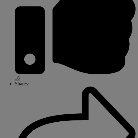
16
Shares: