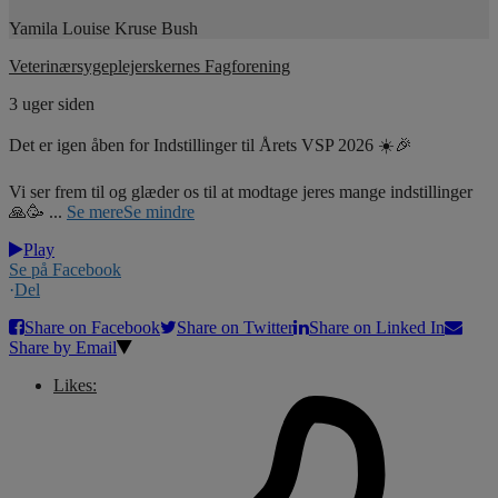
Yamila Louise Kruse Bush
Veterinærsygeplejerskernes Fagforening
3 uger siden
Det er igen åben for Indstillinger til Årets VSP 2026 ☀️🎉
Vi ser frem til og glæder os til at modtage jeres mange indstillinger
🙏🥳
...
Se mere
Se mindre
Play
Se på Facebook
·
Del
Share on Facebook
Share on Twitter
Share on Linked In
Share by Email
Likes: