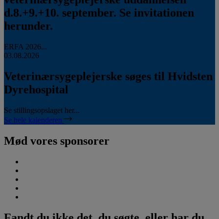
d.8.+9.+10. september. Se invitationen
herunder.
ERFA 2026...
03.08.2026
Veterinærsygeplejerske søges til Hvidsten
Dyrehospital
Se stillingsopslaget her...
Se hele kalenderen
Mød vores sponsorer
Fandt du ikke det, du søgte, eller har du