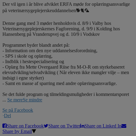
Der vil igen i år blive afviklet ERFA møde for oplæringsansvarlige
på veterinærsygeplejerskeuddannelsen🐕🐈🦜
Denne gang med 3 møder henholdsvis d. 8/9 i Valby hos
Veterinærsygeplejerskernes Fagforening, d. 9/9 i Kolding hos
Hansenberg på Vranderupvej og d. 10/9 i Vodskov
Programmet byder blandt andet på:
- Information om den nye uddannelsesforordning,
- SPS i skole og oplæring,
- Indblik i hestespecialisering og
- Oplæg fra Mette Overgaard Riise fra M-O-R om styrkebaseret
elevudvikling/selvudvikling ( Når eleven ikke mangler vilje – men
indsigt i egne styrker)
- Samt en masse af sparring med andre oplæringsansvarlige.
Se det fulde program og tilmeldingsmuligheder i kommentarsporet
...
Se mere
Se mindre
Se på Facebook
·
Del
Share on Facebook
Share on Twitter
Share on Linked In
Share by Email