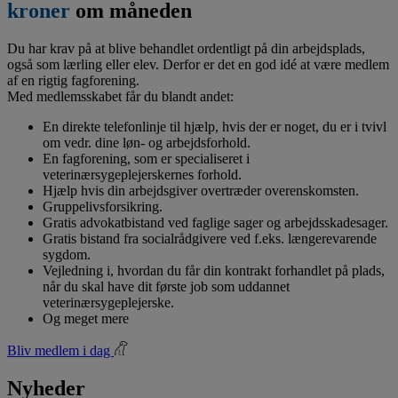
kroner
om måneden
Du har krav på at blive behandlet ordentligt på din arbejdsplads,
også som lærling eller elev. Derfor er det en god idé at være medlem
af en rigtig fagforening.
Med medlemsskabet får du blandt andet:
En direkte telefonlinje til hjælp, hvis der er noget, du er i tvivl
om vedr. dine løn- og arbejdsforhold.
En fagforening, som er specialiseret i
veterinærsygeplejerskernes forhold.
Hjælp hvis din arbejdsgiver overtræder overenskomsten.
Gruppelivsforsikring.
Gratis advokatbistand ved faglige sager og arbejdsskadesager.
Gratis bistand fra socialrådgivere ved f.eks. længerevarende
sygdom.
Vejledning i, hvordan du får din kontrakt forhandlet på plads,
når du skal have dit første job som uddannet
veterinærsygeplejerske.
Og meget mere
Bliv medlem i dag
Nyheder