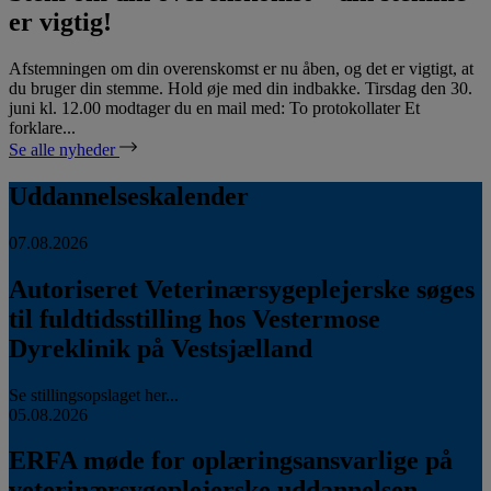
er vigtig!
Afstemningen om din overenskomst er nu åben, og det er vigtigt, at
du bruger din stemme. Hold øje med din indbakke. Tirsdag den 30.
juni kl. 12.00 modtager du en mail med: To protokollater Et
forklare...
Se alle nyheder
Uddannelseskalender
07.08.2026
Autoriseret Veterinærsygeplejerske søges
til fuldtidsstilling hos Vestermose
Dyreklinik på Vestsjælland
Se stillingsopslaget her...
05.08.2026
ERFA møde for oplæringsansvarlige på
veterinærsygeplejerske uddannelsen