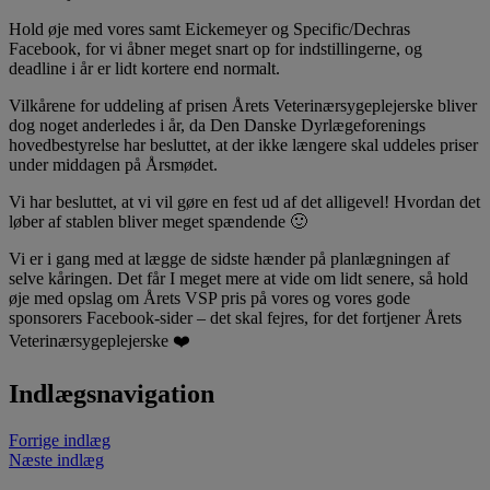
Hold øje med vores samt Eickemeyer og Specific/Dechras
Facebook, for vi åbner meget snart op for indstillingerne, og
deadline i år er lidt kortere end normalt.
Vilkårene for uddeling af prisen Årets Veterinærsygeplejerske bliver
dog noget anderledes i år, da Den Danske Dyrlægeforenings
hovedbestyrelse har besluttet, at der ikke længere skal uddeles priser
under middagen på Årsmødet.
Vi har besluttet, at vi vil gøre en fest ud af det alligevel! Hvordan det
løber af stablen bliver meget spændende 🙂
Vi er i gang med at lægge de sidste hænder på planlægningen af
selve kåringen. Det får I meget mere at vide om lidt senere, så hold
øje med opslag om Årets VSP pris på vores og vores gode
sponsorers Facebook-sider – det skal fejres, for det fortjener Årets
Veterinærsygeplejerske ❤️
Indlægsnavigation
Forrige indlæg
Næste indlæg