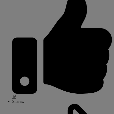
16
Shares: