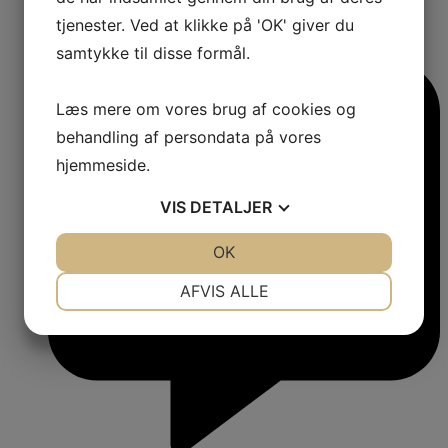
tjenester. Ved at klikke på 'OK' giver du
samtykke til disse formål.
Læs mere om vores brug af cookies og
behandling af persondata på vores
hjemmeside.
VIS
DETALJER
JA
NEJ
OK
JA
NEJ
NØDVENDIGE
PRÆFERENCER
AFVIS ALLE
JA
NEJ
JA
NEJ
MARKETING
STATISTIK