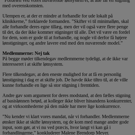
”Fordelen ved vores nuværende lønsystem er, at alle får en stigning
med overenskomsten.
Ulempen er, at der er mindre at forhandle for ude lokalt på
klinikkerne,” forklarede formanden. ”Skifter vi til minimalløn, skal
alle forhandle deres egne tillæg, men der vil også være flere penge
til det, da der ikke kommer stigninger til alle. Det vil være en fordel
for dem, som er gode til at forhandle, og nogle vil derfor få højere
lønstigninger, og andre lavere end med den nuværende model.”
Medlemmerne: Nej tak
På begge møder tilkendegav medlemmerne tydeligt, at de ikke var
interesseret i at skifte lønsystem.
Flere tilkendegav, at den eneste mulighed for at få en personlig
lønstigning i dag er at skifte job. De havde ikke tiltro til, at de ville
kunne forhandle en lige så stor stigning i fremtiden.
Andre gav som argument for deres modstand, at den fælles stigning
af basislønnen betød, at kolleger ikke bliver hinandens konkurrenter,
og at virksomhederne på den måde har mere lige konkurrence.
”Nu kender vi klart vores mandat, når vi forhandler. Medlemmerne
ønsker ikke at skifte lønsystem, og de kom med mange andre gode
input, som gør, at vi nu ved præcis, hvor langt vi kan gå i
forhandlingerne,” konkluderer Malene Brendorp Meyer.