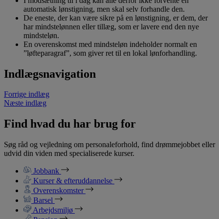
I modsætning til i dag kan alle derfor ikke forvente en
automatisk lønstigning, men skal selv forhandle den.
De eneste, der kan være sikre på en lønstigning, er dem, der
har mindstelønnen eller tillæg, som er lavere end den nye
mindsteløn.
En overenskomst med mindsteløn indeholder normalt en
”løfteparagraf”, som giver ret til en lokal lønforhandling.
Indlægsnavigation
Forrige indlæg
Næste indlæg
Find hvad du har brug for
Søg råd og vejledning om personaleforhold, find drømmejobbet eller
udvid din viden med specialiserede kurser.
Jobbank
Kurser & efteruddannelse
Overenskomster
Barsel
Arbejdsmiljø