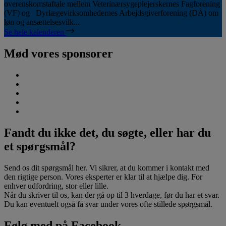
overenskomstaftale mellem Veterinærsygeplejerskernes Fagforening
(VF) og Dyrlægevirksomhedernes Arbejdsgiverforening (DA) om
løn og ansættelsesvilk...
Se hele kalenderen
Mød vores sponsorer
Fandt du ikke det, du søgte, eller har du
et spørgsmål?
Send os dit spørgsmål her. Vi sikrer, at du kommer i kontakt med
den rigtige person. Vores eksperter er klar til at hjælpe dig. For
enhver udfordring, stor eller lille.
Når du skriver til os, kan der gå op til 3 hverdage, før du har et svar.
Du kan eventuelt også få svar under vores ofte stillede spørgsmål.
Følg med på Facebook