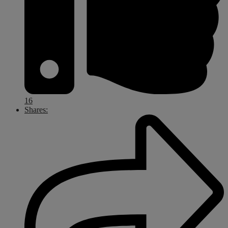
16
Shares: