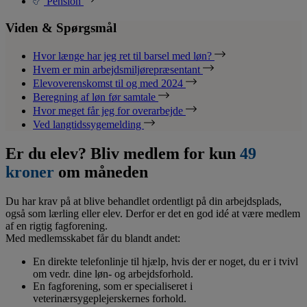
Pension
Viden & Spørgsmål
Hvor længe har jeg ret til barsel med løn?
Hvem er min arbejdsmiljørepræsentant
Elevoverenskomst til og med 2024
Beregning af løn før samtale
Hvor meget får jeg for overarbejde
Ved langtidssygemelding
Er du elev? Bliv medlem for kun
49
kroner
om måneden
Du har krav på at blive behandlet ordentligt på din arbejdsplads,
også som lærling eller elev. Derfor er det en god idé at være medlem
af en rigtig fagforening.
Med medlemsskabet får du blandt andet:
En direkte telefonlinje til hjælp, hvis der er noget, du er i tvivl
om vedr. dine løn- og arbejdsforhold.
En fagforening, som er specialiseret i
veterinærsygeplejerskernes forhold.