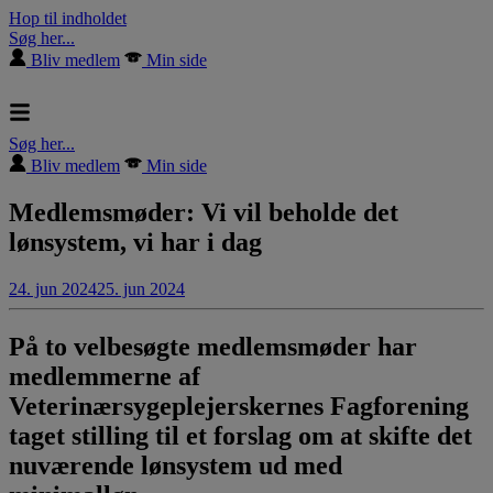
Hop til indholdet
Søg her...
Bliv medlem
Min side
Søg her...
Bliv medlem
Min side
Medlemsmøder: Vi vil beholde det
lønsystem, vi har i dag
24. jun 2024
25. jun 2024
På to velbesøgte medlemsmøder har
medlemmerne af
Veterinærsygeplejerskernes Fagforening
taget stilling til et forslag om at skifte det
nuværende lønsystem ud med