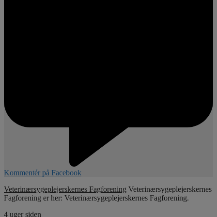
Kommentér på Facebook
Veterinærsygeplejerskernes Fagforening
Veterinærsygeplejerskernes
Fagforening er her: Veterinærsygeplejerskernes Fagforening.
4 uger siden