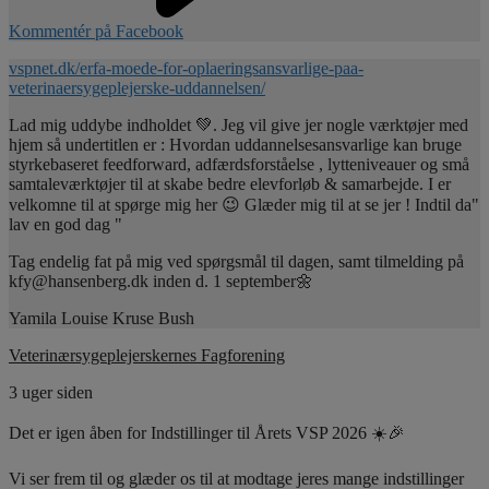
Kommentér på Facebook
vspnet.dk/erfa-moede-for-oplaeringsansvarlige-paa-
veterinaersygeplejerske-uddannelsen/
Lad mig uddybe indholdet 💚. Jeg vil give jer nogle værktøjer med
hjem så undertitlen er : Hvordan uddannelsesansvarlige kan bruge
styrkebaseret feedforward, adfærdsforståelse , lytteniveauer og små
samtaleværktøjer til at skabe bedre elevforløb & samarbejde. I er
velkomne til at spørge mig her 😉 Glæder mig til at se jer ! Indtil da"
lav en god dag "
Tag endelig fat på mig ved spørgsmål til dagen, samt tilmelding på
kfy@hansenberg.dk inden d. 1 september🌼
Yamila Louise Kruse Bush
Veterinærsygeplejerskernes Fagforening
3 uger siden
Det er igen åben for Indstillinger til Årets VSP 2026 ☀️🎉
Vi ser frem til og glæder os til at modtage jeres mange indstillinger