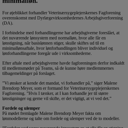
minimalløn.
For øjeblikket forhandler Veterinærsygeplejerskernes Fagforening
overenskomst med Dyrlægevirksomhedernes Arbejdsgiverforening
(DA).
I forbindelse med forhandlingerne har arbejdsgiverne foreslået, at
det nuværende lønsystem med normalløn, hvor alle får en
lønstigning, når basislønnen stiger, skulle skiftes ud til en
minimallønsaftale, hvor lønforhandlingen bliver individuel og
lønforhandlingerne foregår ude i virksomhederne.
Efter aftale med arbejdsgiverne havde fagforeningen derfor indkaldt
til medlemsmøder på Teams, så de kunne høre medlemmernes
tilbagemeldinger på forslaget.
”Vi ønsker at kende det mandat, vi forhandler på,” siger Malene
Brendorp Meyer, som er formand for Veterinærsygeplejerskernes
Fagforening. ”Hvis I tænker, at I kan forhandle jer til større
lønstigninger og gerne vil skifte, er det vigtigt, at vi ved det.”
Fordele og ulemper
På mødet fremlagde Malene Brendorp Meyer fakta om
lønmodellerne og talte om fordele og ulemper ved de to modeller.