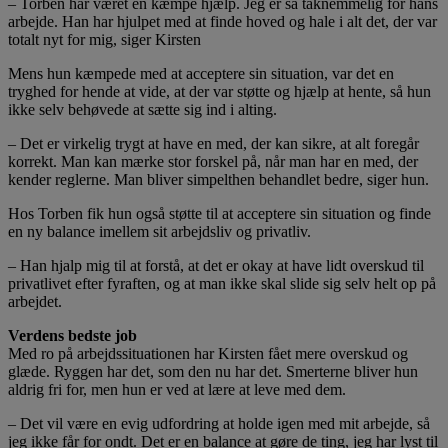
– Torben har været en kæmpe hjælp. Jeg er så taknemmelig for hans
arbejde. Han har hjulpet med at finde hoved og hale i alt det, der var
totalt nyt for mig, siger Kirsten
Mens hun kæmpede med at acceptere sin situation, var det en
tryghed for hende at vide, at der var støtte og hjælp at hente, så hun
ikke selv behøvede at sætte sig ind i alting.
– Det er virkelig trygt at have en med, der kan sikre, at alt foregår
korrekt. Man kan mærke stor forskel på, når man har en med, der
kender reglerne. Man bliver simpelthen behandlet bedre, siger hun.
Hos Torben fik hun også støtte til at acceptere sin situation og finde
en ny balance imellem sit arbejdsliv og privatliv.
– Han hjalp mig til at forstå, at det er okay at have lidt overskud til
privatlivet efter fyraften, og at man ikke skal slide sig selv helt op på
arbejdet.
Verdens bedste job
Med ro på arbejdssituationen har Kirsten fået mere overskud og
glæde. Ryggen har det, som den nu har det. Smerterne bliver hun
aldrig fri for, men hun er ved at lære at leve med dem.
– Det vil være en evig udfordring at holde igen med mit arbejde, så
jeg ikke får for ondt. Det er en balance at gøre de ting, jeg har lyst til