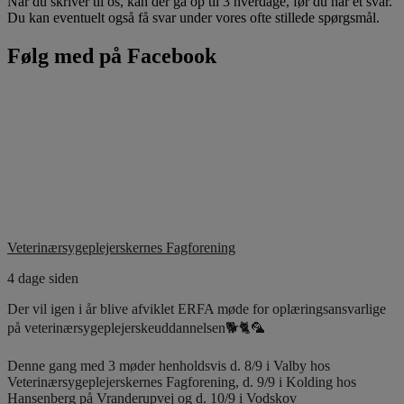
Når du skriver til os, kan der gå op til 3 hverdage, før du har et svar.
Du kan eventuelt også få svar under vores ofte stillede spørgsmål.
Følg med på Facebook
Veterinærsygeplejerskernes Fagforening
4 dage siden
Der vil igen i år blive afviklet ERFA møde for oplæringsansvarlige
på veterinærsygeplejerskeuddannelsen🐕🐈🦜
Denne gang med 3 møder henholdsvis d. 8/9 i Valby hos
Veterinærsygeplejerskernes Fagforening, d. 9/9 i Kolding hos
Hansenberg på Vranderupvej og d. 10/9 i Vodskov