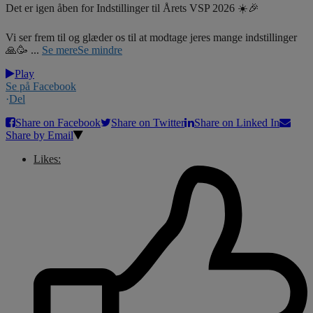
Det er igen åben for Indstillinger til Årets VSP 2026 ☀️🎉
Vi ser frem til og glæder os til at modtage jeres mange indstillinger
🙏🥳
...
Se mere
Se mindre
Play
Se på Facebook
·
Del
Share on Facebook
Share on Twitter
Share on Linked In
Share by Email
Likes: