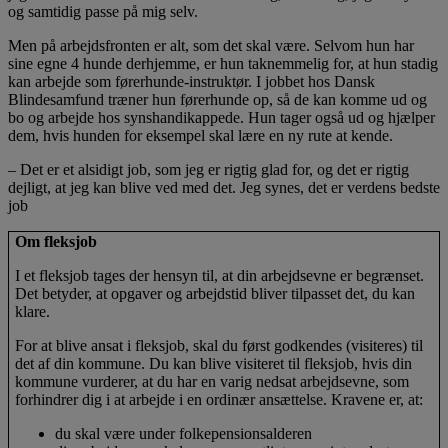
og samtidig passe på mig selv.
Men på arbejdsfronten er alt, som det skal være. Selvom hun har
sine egne 4 hunde derhjemme, er hun taknemmelig for, at hun stadig
kan arbejde som førerhunde-instruktør. I jobbet hos Dansk
Blindesamfund træner hun førerhunde op, så de kan komme ud og
bo og arbejde hos synshandikappede. Hun tager også ud og hjælper
dem, hvis hunden for eksempel skal lære en ny rute at kende.
– Det er et alsidigt job, som jeg er rigtig glad for, og det er rigtig
dejligt, at jeg kan blive ved med det. Jeg synes, det er verdens bedste
job
Om fleksjob
I et fleksjob tages der hensyn til, at din arbejdsevne er begrænset.
Det betyder, at opgaver og arbejdstid bliver tilpasset det, du kan
klare.
For at blive ansat i fleksjob, skal du først godkendes (visiteres) til
det af din kommune. Du kan blive visiteret til fleksjob, hvis din
kommune vurderer, at du har en varig nedsat arbejdsevne, som
forhindrer dig i at arbejde i en ordinær ansættelse. Kravene er, at:
du skal være under folkepensionsalderen