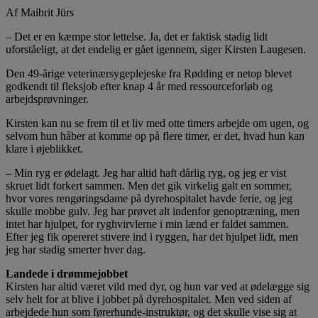
Af Maibrit Jürs
– Det er en kæmpe stor lettelse. Ja, det er faktisk stadig lidt
uforståeligt, at det endelig er gået igennem, siger Kirsten Laugesen.
Den 49-årige veterinærsygeplejeske fra Rødding er netop blevet
godkendt til fleksjob efter knap 4 år med ressourceforløb og
arbejdsprøvninger.
Kirsten kan nu se frem til et liv med otte timers arbejde om ugen, og
selvom hun håber at komme op på flere timer, er det, hvad hun kan
klare i øjeblikket.
– Min ryg er ødelagt. Jeg har altid haft dårlig ryg, og jeg er vist
skruet lidt forkert sammen. Men det gik virkelig galt en sommer,
hvor vores rengøringsdame på dyrehospitalet havde ferie, og jeg
skulle mobbe gulv. Jeg har prøvet alt indenfor genoptræning, men
intet har hjulpet, for ryghvirvlerne i min lænd er faldet sammen.
Efter jeg fik opereret stivere ind i ryggen, har det hjulpet lidt, men
jeg har stadig smerter hver dag.
Landede i drømmejobbet
Kirsten har altid været vild med dyr, og hun var ved at ødelægge sig
selv helt for at blive i jobbet på dyrehospitalet. Men ved siden af
arbejdede hun som førerhunde-instruktør, og det skulle vise sig at