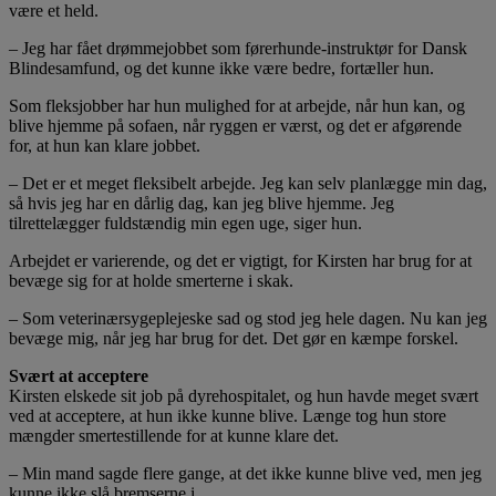
være et held.
– Jeg har fået drømmejobbet som førerhunde-instruktør for Dansk
Blindesamfund, og det kunne ikke være bedre, fortæller hun.
Som fleksjobber har hun mulighed for at arbejde, når hun kan, og
blive hjemme på sofaen, når ryggen er værst, og det er afgørende
for, at hun kan klare jobbet.
– Det er et meget fleksibelt arbejde. Jeg kan selv planlægge min dag,
så hvis jeg har en dårlig dag, kan jeg blive hjemme. Jeg
tilrettelægger fuldstændig min egen uge, siger hun.
Arbejdet er varierende, og det er vigtigt, for Kirsten har brug for at
bevæge sig for at holde smerterne i skak.
– Som veterinærsygeplejeske sad og stod jeg hele dagen. Nu kan jeg
bevæge mig, når jeg har brug for det. Det gør en kæmpe forskel.
Svært at acceptere
Kirsten elskede sit job på dyrehospitalet, og hun havde meget svært
ved at acceptere, at hun ikke kunne blive. Længe tog hun store
mængder smertestillende for at kunne klare det.
– Min mand sagde flere gange, at det ikke kunne blive ved, men jeg
kunne ikke slå bremserne i.