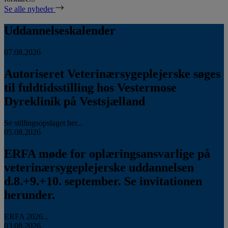
Se alle nyheder
Uddannelseskalender
07.08.2026
Autoriseret Veterinærsygeplejerske søges
til fuldtidsstilling hos Vestermose
Dyreklinik på Vestsjælland
Se stillingsopslaget her...
05.08.2026
ERFA møde for oplæringsansvarlige på
veterinærsygeplejerske uddannelsen
d.8.+9.+10. september. Se invitationen
herunder.
ERFA 2026...
03.08.2026