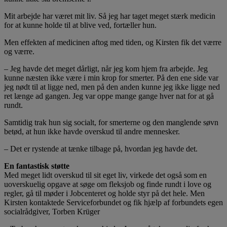
Mit arbejde har været mit liv. Så jeg har taget meget stærk medicin
for at kunne holde til at blive ved, fortæller hun.
Men effekten af medicinen aftog med tiden, og Kirsten fik det værre
og værre.
– Jeg havde det meget dårligt, når jeg kom hjem fra arbejde. Jeg
kunne næsten ikke være i min krop for smerter. På den ene side var
jeg nødt til at ligge ned, men på den anden kunne jeg ikke ligge ned
ret længe ad gangen. Jeg var oppe mange gange hver nat for at gå
rundt.
Samtidig trak hun sig socialt, for smerterne og den manglende søvn
betød, at hun ikke havde overskud til andre mennesker.
– Det er rystende at tænke tilbage på, hvordan jeg havde det.
En fantastisk støtte
Med meget lidt overskud til sit eget liv, virkede det også som en
uoverskuelig opgave at søge om fleksjob og finde rundt i love og
regler, gå til møder i Jobcenteret og holde styr på det hele. Men
Kirsten kontaktede Serviceforbundet og fik hjælp af forbundets egen
socialrådgiver, Torben Krüger