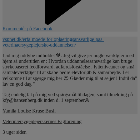
Kommentér på Facebook
vspnet.dk/erfa-moede-for-oplaeringsansvarlige-paa-
veterinaersygeplejerske-uddannelsen/
Lad mig uddybe indholdet 💚. Jeg vil give jer nogle værktøjer med
hjem så undertitlen er : Hvordan uddannelsesansvarlige kan bruge
styrkebaseret feedforward, adfærdsforståelse , lytteniveauer og små
samtaleværktøjer til at skabe bedre elevforløb & samarbejde. I er
velkomne til at spørge mig her 😉 Glæder mig til at se jer ! Indtil da"
lav en god dag "
Tag endelig fat på mig ved spørgsmål til dagen, samt tilmelding på
kfy@hansenberg.dk inden d. 1 september🌼
Yamila Louise Kruse Bush
Veterinærsygeplejerskernes Fagforening
3 uger siden