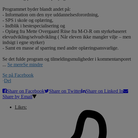
Programmet byder blandt andet på:
- Information om den nye uddannelsesforordning,
- SPS i skole og oplæring,
- Indblik i hestespecialisering og
- Oplæg fra Mette Overgaard Riise fra M-O-R om styrkebaseret
elevudvikling/selvudvikling ( Når eleven ikke mangler vilje – men
indsigt i egne styrker)
- Samt en masse af sparring med andre oplæringsansvarlige.
Se det fulde program og tilmeldingsmuligheder i kommentarsporet
...
Se mere
Se mindre
Se på Facebook
·
Del
Share on Facebook
Share on Twitter
Share on Linked In
Share by Email
Likes: