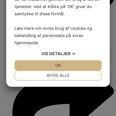
tjenester. Ved at klikke på 'OK' giver du
samtykke til disse formål.
Læs mere om vores brug af cookies og
behandling af persondata på vores
hjemmeside.
VIS
DETALJER
JA
NEJ
OK
JA
NEJ
NØDVENDIGE
PRÆFERENCER
AFVIS ALLE
JA
NEJ
JA
NEJ
MARKETING
STATISTIK