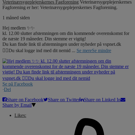
Veterinærsygeplejerskernes Fagforening
Veterinærsygeplejerskernes
Fagforening er her: Veterinærsygeplejerskernes Fagforening.
1 måned siden
Hej medlem ✨✨
kl. 12.00 slutter afstemningen om din kommende overenskomst for
de næste 19 måneder. Din stemme er vigtig!
Du kan finde link til afstemningen under nyheder på vspnet.dk
☝🏼Du skal logge ind med dit nemid
...
Se mere
Se mindre
Se på Facebook
·
Del
Share on Facebook
Share on Twitter
Share on Linked In
Share by Email
Likes: