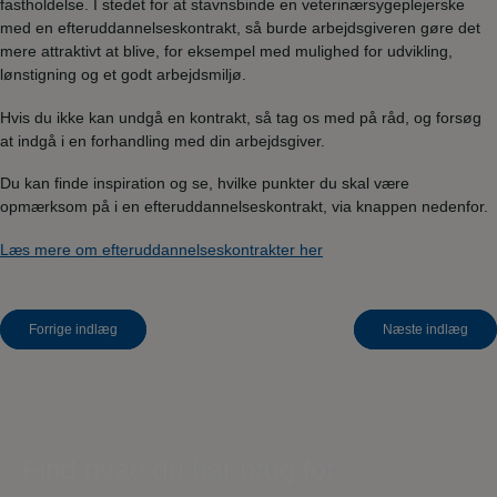
fastholdelse. I stedet for at stavnsbinde en veterinærsygeplejerske
med en efteruddannelseskontrakt, så burde arbejdsgiveren gøre det
mere attraktivt at blive, for eksempel med mulighed for udvikling,
lønstigning og et godt arbejdsmiljø.
Hvis du ikke kan undgå en kontrakt, så tag os med på råd, og forsøg
at indgå i en forhandling med din arbejdsgiver.
Du kan finde inspiration og se, hvilke punkter du skal være
opmærksom på i en efteruddannelseskontrakt, via knappen nedenfor.
Læs mere om efteruddannelseskontrakter her
Indlægsnavigation
Forrige indlæg
Næste indlæg
Find hvad du har brug for