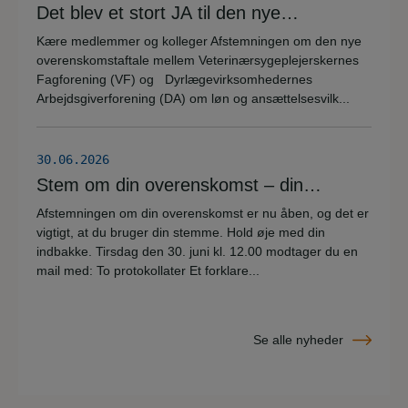
Det blev et stort JA til den nye
overenskomstaftale
Kære medlemmer og kolleger Afstemningen om den nye
overenskomstaftale mellem Veterinærsygeplejerskernes
Fagforening (VF) og Dyrlægevirksomhedernes
Arbejdsgiverforening (DA) om løn og ansættelsesvilk...
30.06.2026
Stem om din overenskomst – din
stemme er vigtig!
Afstemningen om din overenskomst er nu åben, og det er
vigtigt, at du bruger din stemme. Hold øje med din
indbakke. Tirsdag den 30. juni kl. 12.00 modtager du en
mail med: To protokollater Et forklare...
Se alle nyheder