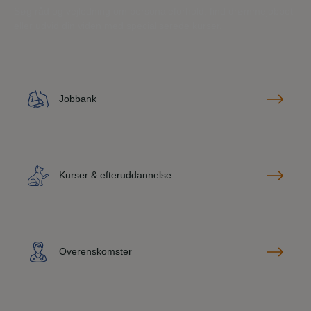
Søg råd og vejledning om personaleforhold, find drømmejobbet
eller udvid din viden med specialiserede kurser.
Jobbank
Kurser & efteruddannelse
Overenskomster