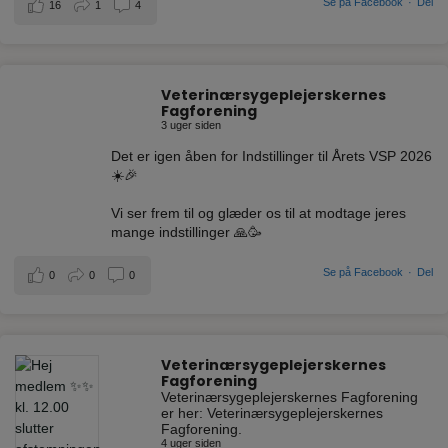
Se på Facebook
·
Del
16
1
4
Veterinærsygeplejerskernes
Fagforening
3 uger siden
Det er igen åben for Indstillinger til Årets VSP 2026
☀️🎉
Vi ser frem til og glæder os til at modtage jeres
mange indstillinger 🙏🥳
Se på Facebook
·
Del
0
0
0
Veterinærsygeplejerskernes
Fagforening
Veterinærsygeplejerskernes Fagforening
er her: Veterinærsygeplejerskernes
Fagforening.
4 uger siden