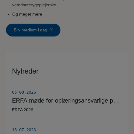
veterinærsygeplejerske.
Og meget mere
Bliv medlem i dag
Nyheder
05.08.2026
ERFA møde for oplæringsansvarlige på
veterinærsygeplejerske uddannelsen
ERFA 2026...
d.8.+9.+10. september. Se invitationen
herunder.
13.07.2026