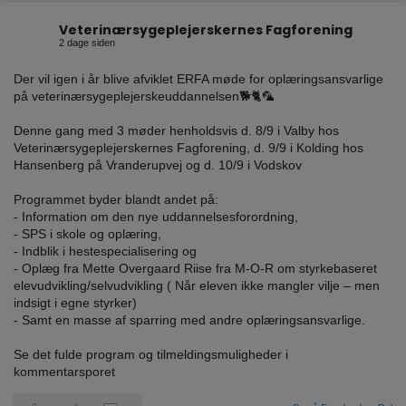
Veterinærsygeplejerskernes Fagforening
2 dage siden
Der vil igen i år blive afviklet ERFA møde for oplæringsansvarlige
på veterinærsygeplejerskeuddannelsen🐕🐈🦜
Denne gang med 3 møder henholdsvis d. 8/9 i Valby hos
Veterinærsygeplejerskernes Fagforening, d. 9/9 i Kolding hos
Hansenberg på Vranderupvej og d. 10/9 i Vodskov
Programmet byder blandt andet på:
- Information om den nye uddannelsesforordning,
- SPS i skole og oplæring,
- Indblik i hestespecialisering og
- Oplæg fra Mette Overgaard Riise fra M-O-R om styrkebaseret
elevudvikling/selvudvikling ( Når eleven ikke mangler vilje – men
indsigt i egne styrker)
- Samt en masse af sparring med andre oplæringsansvarlige.
Se det fulde program og tilmeldingsmuligheder i
kommentarsporet