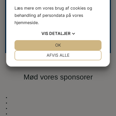
overenskomstaftale
Kære medlemmer og kolleger Afstemningen om den nye
overenskomstaftale mellem Veterinærsygeplejerskernes
Læs mere om vores brug af cookies og
Fagforening (VF) og Dyrlægevirksomhedernes
behandling af persondata på vores
Arbejdsgiverforening (DA) om løn og ansættelsesvilk...
hjemmeside.
VIS
DETALJER
Se hele kalenderen
JA
NEJ
OK
JA
NEJ
NØDVENDIGE
PRÆFERENCER
AFVIS ALLE
JA
NEJ
JA
NEJ
MARKETING
STATISTIK
Mød vores sponsorer