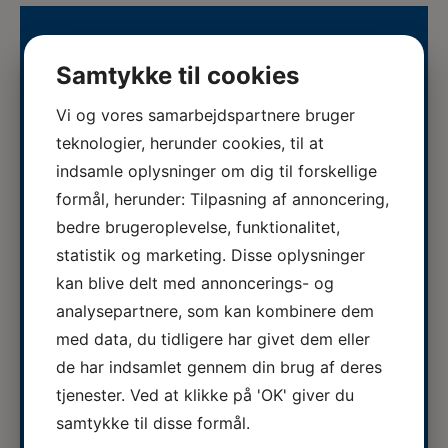
Uddannelseskalender
Samtykke til cookies
Vi og vores samarbejdspartnere bruger
teknologier, herunder cookies, til at
05.08.2026
ERFA møde for oplæringsansvarlige på
indsamle oplysninger om dig til forskellige
veterinærsygeplejerske uddannelsen
formål, herunder: Tilpasning af annoncering,
ERFA 2026...
d.8.+9.+10. september. Se invitationen
bedre brugeroplevelse, funktionalitet,
herunder.
statistik og marketing. Disse oplysninger
03.08.2026
kan blive delt med annoncerings- og
Veterinærsygeplejerske søges til
analysepartnere, som kan kombinere dem
Hvidsten Dyrehospital
Se stillingsopslaget her...
med data, du tidligere har givet dem eller
de har indsamlet gennem din brug af deres
tjenester. Ved at klikke på 'OK' giver du
13.07.2026
Det blev et stort JA til den nye
samtykke til disse formål.