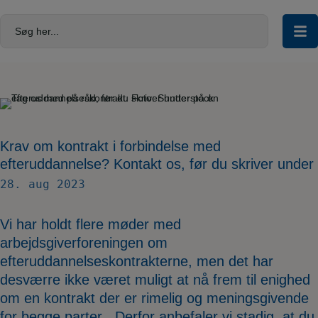
Hop
til
Søg her...
indholdet
Krav om kontrakt i forbindelse med
efteruddannelse? Kontakt os, før du skriver under
28. aug 2023
Vi har holdt flere møder med
arbejdsgiverforeningen om
efteruddannelseskontrakterne, men det har
desværre ikke været muligt at nå frem til enighed
om en kontrakt der er rimelig og meningsgivende
for begge parter . Derfor anbefaler vi stadig, at du