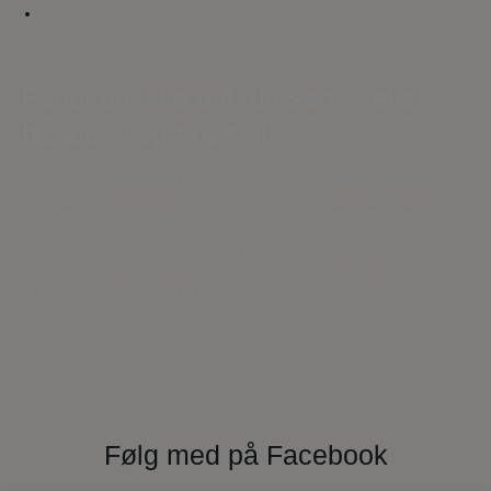
Fandt du ikke det, du søgte, eller
har du et spørgsmål?
Send os dit spørgsmål her. Vi sikrer, at du kommer i kontakt
med den rigtige person. Vores eksperter er klar til at hjælpe dig.
For enhver udfordring, stor eller lille.
Når du skriver til os, kan der gå op til 3 hverdage, før du har et
svar.
Du kan eventuelt også få svar under vores ofte stillede
spørgsmål.
Følg med på Facebook