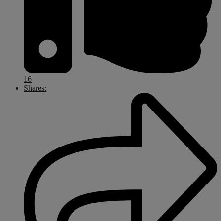
16
Shares: