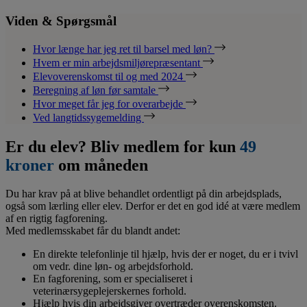
Viden & Spørgsmål
Hvor længe har jeg ret til barsel med løn?
Hvem er min arbejdsmiljørepræsentant
Elevoverenskomst til og med 2024
Beregning af løn før samtale
Hvor meget får jeg for overarbejde
Ved langtidssygemelding
Er du elev? Bliv medlem for kun
49
kroner
om måneden
Du har krav på at blive behandlet ordentligt på din arbejdsplads,
også som lærling eller elev. Derfor er det en god idé at være medlem
af en rigtig fagforening.
Med medlemsskabet får du blandt andet:
En direkte telefonlinje til hjælp, hvis der er noget, du er i tvivl
om vedr. dine løn- og arbejdsforhold.
En fagforening, som er specialiseret i
veterinærsygeplejerskernes forhold.
Hjælp hvis din arbejdsgiver overtræder overenskomsten.