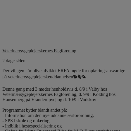
Veterinærsygeplejerskernes Fagforening
2 dage siden
Der vil igen i år blive afviklet ERFA møde for oplæringsansvarlige
på veterinærsygeplejerskeuddannelsen🐕🐈🦜
Denne gang med 3 møder henholdsvis d. 8/9 i Valby hos
Veterinærsygeplejerskernes Fagforening, d. 9/9 i Kolding hos
Hansenberg på Vranderupvej og d. 10/9 i Vodskov
Programmet byder blandt andet på:
- Information om den nye uddannelsesforordning,
- SPS i skole og oplæring,
- Indblik i hestespecialisering og