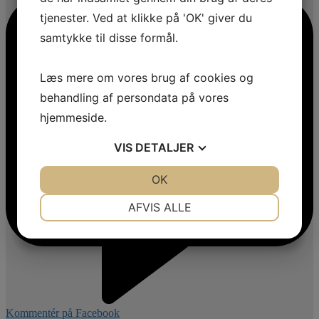
tjenester. Ved at klikke på 'OK' giver du
samtykke til disse formål.
Læs mere om vores brug af cookies og
behandling af persondata på vores
hjemmeside.
VIS
DETALJER
JA
NEJ
OK
JA
NEJ
NØDVENDIGE
PRÆFERENCER
AFVIS ALLE
JA
NEJ
JA
NEJ
MARKETING
STATISTIK
Kommentér på Facebook