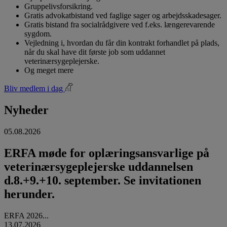
Gruppelivsforsikring.
Gratis advokatbistand ved faglige sager og arbejdsskadesager.
Gratis bistand fra socialrådgivere ved f.eks. længerevarende
sygdom.
Vejledning i, hvordan du får din kontrakt forhandlet på plads,
når du skal have dit første job som uddannet
veterinærsygeplejerske.
Og meget mere
Bliv medlem i dag
Nyheder
05.08.2026
ERFA møde for oplæringsansvarlige på
veterinærsygeplejerske uddannelsen
d.8.+9.+10. september. Se invitationen
herunder.
ERFA 2026...
13.07.2026