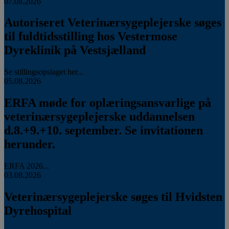
07.08.2026
Autoriseret Veterinærsygeplejerske søges
til fuldtidsstilling hos Vestermose
Dyreklinik på Vestsjælland
Se stillingsopslaget her...
05.08.2026
ERFA møde for oplæringsansvarlige på
veterinærsygeplejerske uddannelsen
d.8.+9.+10. september. Se invitationen
herunder.
ERFA 2026...
03.08.2026
Veterinærsygeplejerske søges til Hvidsten
Dyrehospital