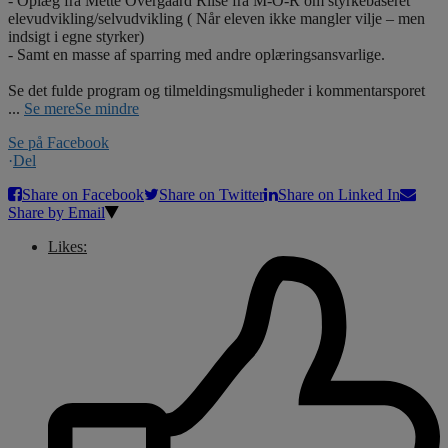
- Oplæg fra Mette Overgaard Riise fra M-O-R om styrkebaseret
elevudvikling/selvudvikling ( Når eleven ikke mangler vilje – men
indsigt i egne styrker)
- Samt en masse af sparring med andre oplæringsansvarlige.
Se det fulde program og tilmeldingsmuligheder i kommentarsporet
...
Se mere
Se mindre
Se på Facebook
·
Del
Share on Facebook
Share on Twitter
Share on Linked In
Share by Email
Likes: