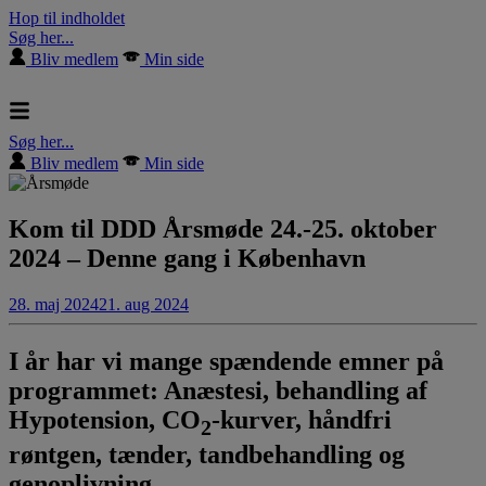
Hop til indholdet
Søg her...
Bliv medlem
Min side
Søg her...
Bliv medlem
Min side
Kom til DDD Årsmøde 24.-25. oktober
2024 – Denne gang i København
28. maj 2024
21. aug 2024
I år har vi mange spændende emner på
programmet: Anæstesi, behandling af
Hypotension, CO
-kurver, håndfri
2
røntgen, tænder, tandbehandling og
genoplivning.