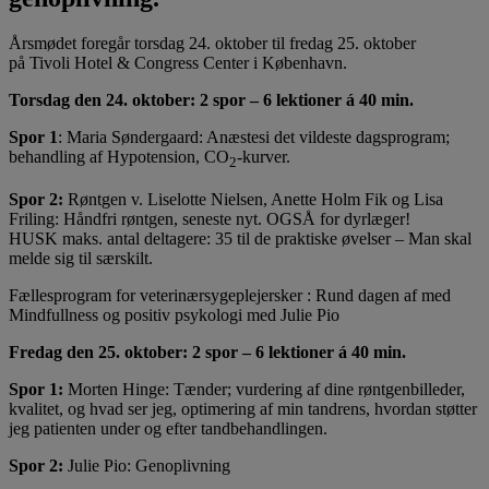
Årsmødet foregår torsdag 24. oktober til fredag 25. oktober
på Tivoli Hotel & Congress Center i København.
Torsdag den 24. oktober: 2 spor – 6 lektioner á 40 min.
Spor 1
: Maria Søndergaard: Anæstesi det vildeste dagsprogram;
behandling af Hypotension, CO
-kurver.
2
Spor 2:
Røntgen v. Liselotte Nielsen, Anette Holm Fik og Lisa
Friling: Håndfri røntgen, seneste nyt. OGSÅ for dyrlæger!
HUSK maks. antal deltagere: 35 til de praktiske øvelser – Man skal
melde sig til særskilt.
Fællesprogram for veterinærsygeplejersker : Rund dagen af med
Mindfullness og positiv psykologi med Julie Pio
Fredag den 25. oktober: 2 spor – 6 lektioner á 40 min.
Spor 1:
Morten Hinge: Tænder; vurdering af dine røntgenbilleder,
kvalitet, og hvad ser jeg, optimering af min tandrens, hvordan støtter
jeg patienten under og efter tandbehandlingen.
Spor 2:
Julie Pio: Genoplivning