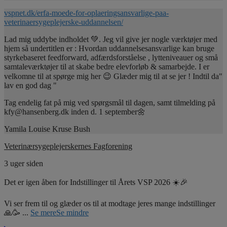
vspnet.dk/erfa-moede-for-oplaeringsansvarlige-paa-
veterinaersygeplejerske-uddannelsen/
Lad mig uddybe indholdet 💚. Jeg vil give jer nogle værktøjer med
hjem så undertitlen er : Hvordan uddannelsesansvarlige kan bruge
styrkebaseret feedforward, adfærdsforståelse , lytteniveauer og små
samtaleværktøjer til at skabe bedre elevforløb & samarbejde. I er
velkomne til at spørge mig her 😉 Glæder mig til at se jer ! Indtil da"
lav en god dag "
Tag endelig fat på mig ved spørgsmål til dagen, samt tilmelding på
kfy@hansenberg.dk inden d. 1 september🌼
Yamila Louise Kruse Bush
Veterinærsygeplejerskernes Fagforening
3 uger siden
Det er igen åben for Indstillinger til Årets VSP 2026 ☀️🎉
Vi ser frem til og glæder os til at modtage jeres mange indstillinger
🙏🥳
...
Se mere
Se mindre