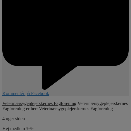
Kommentér på Facebook
Veterinærsygeplejerskernes Fagforening
Veterinærsygeplejerskernes
Fagforening er her: Veterinærsygeplejerskernes Fagforening.
4 uger siden
Hej medlem ✨✨