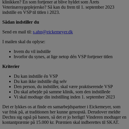
klinikken? En som fortjener at blive hyldet som Årets
Veterinærsygeplejerske? Så kan du frem til 1. september 2023
indstille en VSP til titlen i 2023.
Sådan indstiller du
Send en mail til:
s.ahn@eickemeyer.dk
I mailen skal du oplyse:
hvem du vil indstille
hvorfor du synes, at lige netop dén VSP fortjener titlen
Kriterier
Du kan indstille én VSP
Du kan ikke indstille dig selv
Den person, du indstiller, skal være praktiserende VSP
Du skal arbejde på samme klinik, som den indstillede
Vi skal modtage din indstilling inden 1. september 2023
Det er lykkes os at finde en samarbejdspartner i Eickemeyer, som
var frisk på, at traditionen her kunne genopstå. Derudover meldte
Dechra sig også på banen, så det er jo herligt! Vinderen modtager en
kontantpræmie på 15.000 kr. Præmien skal indberettes til SKAT.