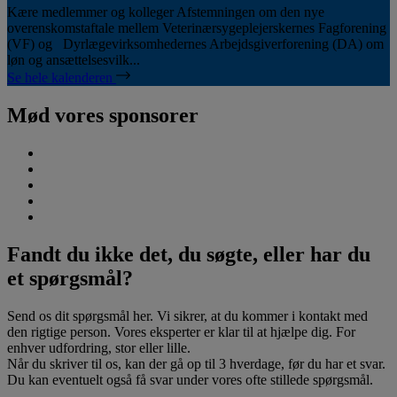
Kære medlemmer og kolleger Afstemningen om den nye
overenskomstaftale mellem Veterinærsygeplejerskernes Fagforening
(VF) og Dyrlægevirksomhedernes Arbejdsgiverforening (DA) om
løn og ansættelsesvilk...
Se hele kalenderen
Mød vores sponsorer
Fandt du ikke det, du søgte, eller har du
et spørgsmål?
Send os dit spørgsmål her. Vi sikrer, at du kommer i kontakt med
den rigtige person. Vores eksperter er klar til at hjælpe dig. For
enhver udfordring, stor eller lille.
Når du skriver til os, kan der gå op til 3 hverdage, før du har et svar.
Du kan eventuelt også få svar under vores ofte stillede spørgsmål.