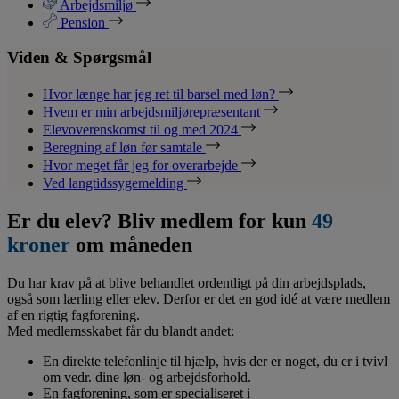
Arbejdsmiljø
Pension
Viden & Spørgsmål
Hvor længe har jeg ret til barsel med løn?
Hvem er min arbejdsmiljørepræsentant
Elevoverenskomst til og med 2024
Beregning af løn før samtale
Hvor meget får jeg for overarbejde
Ved langtidssygemelding
Er du elev? Bliv medlem for kun
49
kroner
om måneden
Du har krav på at blive behandlet ordentligt på din arbejdsplads,
også som lærling eller elev. Derfor er det en god idé at være medlem
af en rigtig fagforening.
Med medlemsskabet får du blandt andet:
En direkte telefonlinje til hjælp, hvis der er noget, du er i tvivl
om vedr. dine løn- og arbejdsforhold.
En fagforening, som er specialiseret i