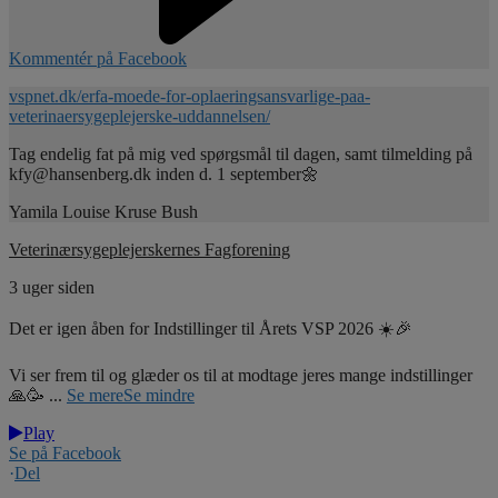
Kommentér på Facebook
vspnet.dk/erfa-moede-for-oplaeringsansvarlige-paa-
veterinaersygeplejerske-uddannelsen/
Tag endelig fat på mig ved spørgsmål til dagen, samt tilmelding på
kfy@hansenberg.dk inden d. 1 september🌼
Yamila Louise Kruse Bush
Veterinærsygeplejerskernes Fagforening
3 uger siden
Det er igen åben for Indstillinger til Årets VSP 2026 ☀️🎉
Vi ser frem til og glæder os til at modtage jeres mange indstillinger
🙏🥳
...
Se mere
Se mindre
Play
Se på Facebook
·
Del