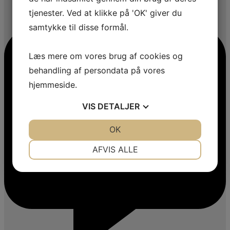
tjenester. Ved at klikke på 'OK' giver du
samtykke til disse formål.
Læs mere om vores brug af cookies og
behandling af persondata på vores
hjemmeside.
VIS
DETALJER
JA
NEJ
OK
JA
NEJ
NØDVENDIGE
PRÆFERENCER
AFVIS ALLE
JA
NEJ
JA
NEJ
MARKETING
STATISTIK