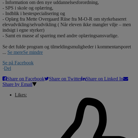
- Information om den nye uddannelsesforordning,
- SPS i skole og oplæring,
- Indblik i hestespecialisering og
- Oplæg fra Mette Overgaard Riise fra M-O-R om styrkebaseret
elevudvikling/selvudvikling ( Når eleven ikke mangler vilje – men
indsigt i egne styrker)
- Samt en masse af sparring med andre oplæringsansvarlige.
Se det fulde program og tilmeldingsmuligheder i kommentarsporet
...
Se mere
Se mindre
Se på Facebook
·
Del
Share on Facebook
Share on Twitter
Share on Linked In
Share by Email
Likes: