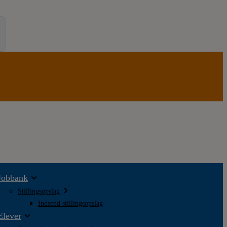
Jobbank
Stillingsopslag
Indsend stillingsopslag
Elever