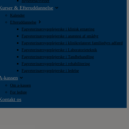
Rejsebeskrivelser
Kurser & Efteruddannelse
Kalender
Efteruddannelse
Fagveterinærsygeplejerske i klinisk ernæring
Fagveterinærsygeplejerske i anæstesi af smådyr
Fagveterinærsygeplejerske i klinikrelateret familiedyrs adfærd
Fagveterinærsygeplejerske i Laboratorieteknik
Fagveterinærsygeplejerske i Tandbehandling
Fagveterinærsygeplejerske i rehabilitering
Fagveterinærsygeplejerske i ledelse
A-kassen
Om a-kassen
For ledige
Kontakt os