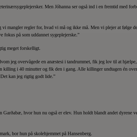
 veterinærsygeplejersker. Men Jóhanna ser også ind i en fremtid med for
 vi mangler regler for, hvad vi må og ikke må. Men vi plejer at følge 
ave fokus på som uddannet sygeplejerske.”
tig meget forskelligt.
 selvom jeg overvågede en anæstesi i tandrummet, fik jeg lov til at hjælpe,
illing i 40 minutter og fik den i gang. Alle killinger undtagen én over
Det kan jeg rigtig godt lide.”
inn Garðabæ, hvor hun nu også er elev. Hun holdt blandt andet dyrene v
anmark, bor hun på skolehjemmet på Hansenberg.