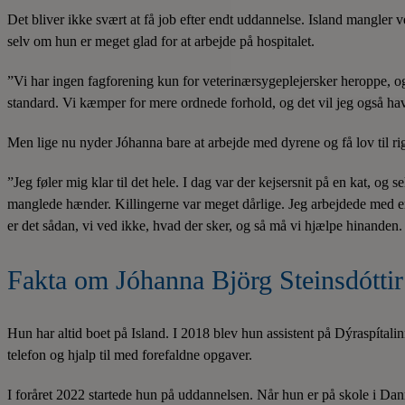
Det bliver ikke svært at få job efter endt uddannelse. Island mangler
selv om hun er meget glad for at arbejde på hospitalet.
”Vi har ingen fagforening kun for veterinærsygeplejersker heroppe, og
standard. Vi kæmper for mere ordnede forhold, og det vil jeg også h
Men lige nu nyder Jóhanna bare at arbejde med dyrene og få lov til rig
”Jeg føler mig klar til det hele. I dag var der kejsersnit på en kat, og
manglede hænder. Killingerne var meget dårlige. Jeg arbejdede med en k
er det sådan, vi ved ikke, hvad der sker, og så må vi hjælpe hinanden. 
Fakta om Jóhanna Björg Steinsdóttir
Hun har altid boet på Island. I 2018 blev hun assistent på Dýraspítal
telefon og hjalp til med forefaldne opgaver.
I foråret 2022 startede hun på uddannelsen. Når hun er på skole i D