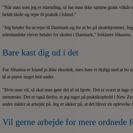
”Når man som jeg er islænding, så har man ikke samme gratis vilkår so
betalt skole og rejse til praktik i Island.”
”Jeg betaler for at rejse til Danmark og for at bo på skolehjemmet. Je
udenlandske elever betaler for skolen i Danmark,” forklarer Jóhanna.
Bare kast dig ud i det
For Jóhanna er Island jo ikke eksotisk, men bare et dejligt sted at bo og
til at prøve noget helt andet.
”Hvis man vil, så skal man gøre det af sit hjerte. Det er svært at tage
menneske. Det er også derfor, at jeg tager på praktikophold i New Zea
andre måder at arbejde på. Jeg er sikker på, at det bliver en oplevelse f
Vil gerne arbejde for mere ordnede 