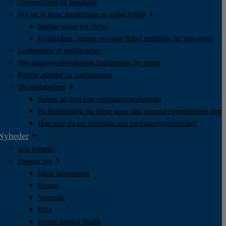
Overenskomst og lønsatsder
Din ret til ferie, feriefridage og anden frihed
Særlige regler for elever
Feriefridage, fridage og øvrig frihed gældende for vsp-elever
Godkendelse af praktiksteder
Veterinærsygeplejerskernes Fagforening for elever
Nyttige adresser og telefonnumre
Om uddannelsen
Starten på livet som veterinærsygeplejerske
På skolebænken for første gang som veterinærsygeplejerske-elev
Drømmer du om elevplads som veterinærsygeplejerske?
Nyheder
Alle nyheder
Sponsor nyt
Idexx laboratories
Kruuse
Vetnordic
Hills
Enovis Animal Health