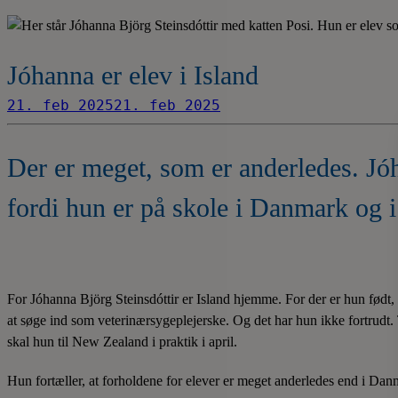
Jóhanna er elev i Island
21. feb 2025
21. feb 2025
Der er meget, som er anderledes. Jó
fordi hun er på skole i Danmark og i 
For Jóhanna Björg Steinsdóttir er Island hjemme. For der er hun født, 
at søge ind som veterinærsygeplejerske. Og det har hun ikke fortrudt
skal hun til New Zealand i praktik i april.
Hun fortæller, at forholdene for elever er meget anderledes end i Dan