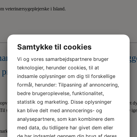
Samtykke til cookies
hanna Björg Steinsdóttir oplever begg
Vi og vores samarbejdspartnere bruger
teknologier, herunder cookies, til at
praktik i Island.
indsamle oplysninger om dig til forskellige
formål, herunder: Tilpasning af annoncering,
bedre brugeroplevelse, funktionalitet,
statistik og marketing. Disse oplysninger
opvokset og bor. Egentlig ville hun være dyrlæge, men arbejde på et dyr
kan blive delt med annoncerings- og
. Til sommer er hun færdiguddannet. Men først skal hun lige på skole ig
analysepartnere, som kan kombinere dem
med data, du tidligere har givet dem eller
mark.
de har indsamlet gennem din brug af deres