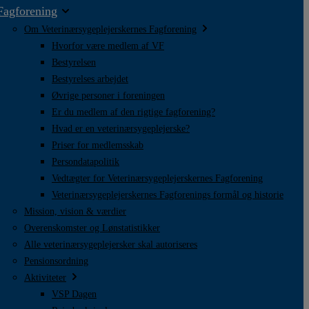
Fagforening
Om Veterinærsygeplejerskernes Fagforening
Hvorfor være medlem af VF
Bestyrelsen
Bestyrelses arbejdet
Øvrige personer i foreningen
Er du medlem af den rigtige fagforening?
Hvad er en veterinærsygeplejerske?
Priser for medlemsskab
Persondatapolitik
Vedtægter for Veterinærsygeplejerskernes Fagforening
Veterinærsygeplejerskernes Fagforenings formål og historie
Mission, vision & værdier
Overenskomster og Lønstatistikker
Alle veterinærsygeplejersker skal autoriseres
Pensionsordning
Aktiviteter
VSP Dagen