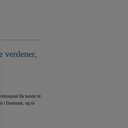
e verdener,
ehospital fik hende til
en i Danmark, og så