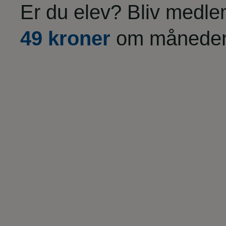
Er du elev? Bliv medle
49 kroner
om månede