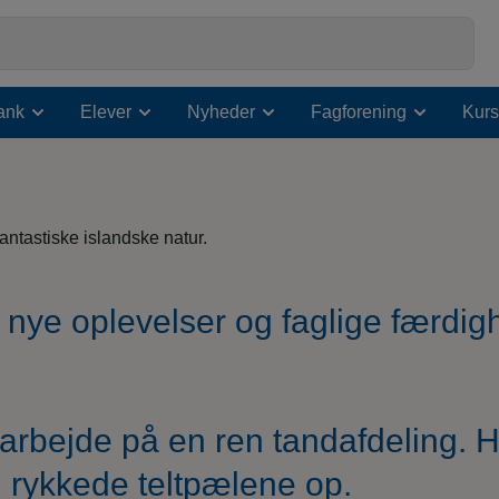
ank
Elever
Nyheder
Fagforening
Kurs
 nye oplevelser og faglige færdig
arbejde på en ren tandafdeling. H
 rykkede teltpælene op.