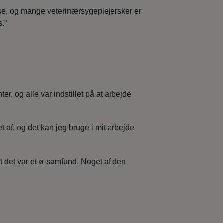
else, og mange veterinærsygeplejersker er
s.”
, og alle var indstillet på at arbejde
t af, og det kan jeg bruge i mit arbejde
t det var et ø-samfund. Noget af den