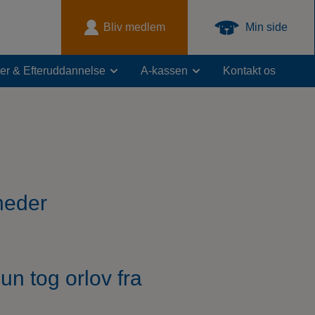
Bliv medlem
Min side
er & Efteruddannelse
A-kassen
Kontakt os
heder
un tog orlov fra