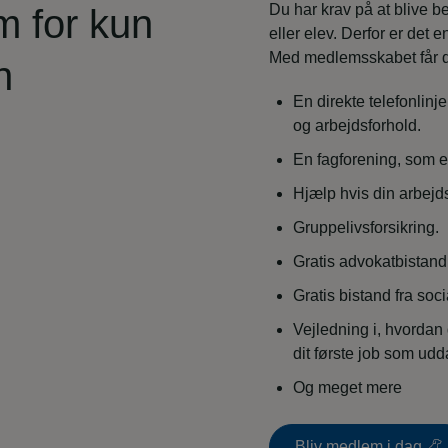
Du har krav på at blive b
m for kun
eller elev. Derfor er det 
Med medlemsskabet får d
n
En direkte telefonlinje 
og arbejdsforhold.
En fagforening, som er
Hjælp hvis din arbej
Gruppelivsforsikring.
Gratis advokatbistand
Gratis bistand fra so
Vejledning i, hvordan 
dit første job som ud
Og meget mere
Bliv medlem i dag