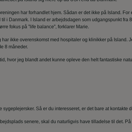
foreningen har forhandlet hjem. Sådan er det ikke på Island. Fo
old til i Danmark. I Island er arbejdsdagen som udgangspunkt fr
rre fokus på ”life balance”, forklarer Marie.
ar ikke overenskomst med hospitaler og klinikker på Island. Jeg
de 8 måneder.
tid, hvor jeg blandt andet kunne opleve den helt fantastiske natu
ygeplejersker. Så er du interesseret, er det bare at kontakte de 
arbejdsplads senere, skal du naturligvis have tilladelse til det. 