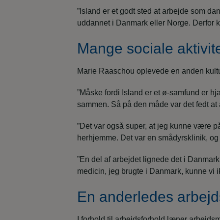
”Island er et godt sted at arbejde som da
uddannet i Danmark eller Norge. Derfor ka
Mange sociale aktivit
Marie Raaschou oplevede en anden kultur
”Måske fordi Island er et ø-samfund er hj
sammen. Så på den måde var det fedt at a
”Det var også super, at jeg kunne være på 
herhjemme. Det var en smådyrsklinik, og f
”En del af arbejdet lignede det i Danmark
medicin, jeg brugte i Danmark, kunne vi ik
En anderledes arbej
I forhold til arbejdsforhold læner arbej