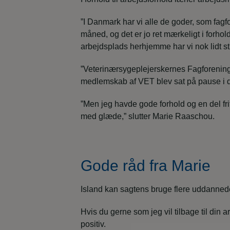
”I Danmark har vi alle de goder, som fag
måned, og det er jo ret mærkeligt i forh
arbejdsplads herhjemme har vi nok lidt stø
”Veterinærsygeplejerskernes Fagforening h
medlemskab af VET blev sat på pause i 
”Men jeg havde gode forhold og en del fri
med glæde,” slutter Marie Raaschou.
Gode råd fra Marie
Island kan sagtens bruge flere uddannede s
Hvis du gerne som jeg vil tilbage til din 
positiv.