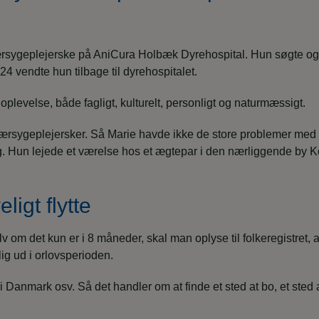
nærsygeplejerske på AniCura Holbæk Dyrehospital. Hun søgte og f
4 vendte hun tilbage til dyrehospitalet.
plevelse, både fagligt, kulturelt, personligt og naturmæssigt.
rsygeplejersker. Så Marie havde ikke de store problemer med a
 Hun lejede et værelse hos et ægtepar i den nærliggende by K
ligt flytte
 om det kun er i 8 måneder, skal man oplyse til folkeregistret, at
ig ud i orlovsperioden.
 i Danmark osv. Så det handler om at finde et sted at bo, et ste