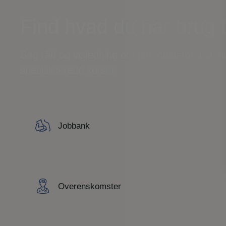
Find hvad du har brug 
Søg råd og vejledning om personaleforhold, f
specialiserede kurser.
Jobbank
Overenskomster