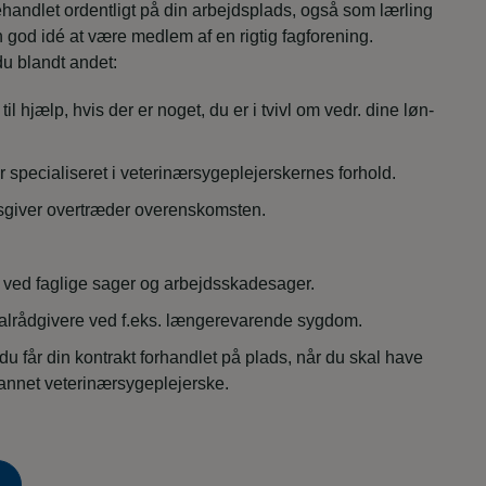
ehandlet ordentligt på din arbejdsplads, også som lærling
en god idé at være medlem af en rigtig fagforening.
u blandt andet:
til hjælp, hvis der er noget, du er i tvivl om vedr. dine løn-
 specialiseret i veterinærsygeplejerskernes forhold.
dsgiver overtræder overenskomsten.
 ved faglige sager og arbejdsskadesager.
cialrådgivere ved f.eks. længerevarende sygdom.
du får din kontrakt forhandlet på plads, når du skal have
dannet veterinærsygeplejerske.