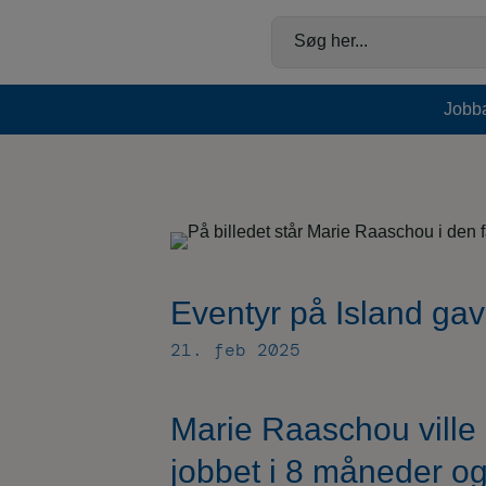
Hop
til
Søg her...
indholdet
Jobb
Eventyr på Island gav
21. feb 2025
Marie Raaschou ville 
jobbet i 8 måneder og