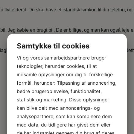
jo flytte dertil. Du skal have et islandsk simkort til din telefon, o
bil. Jeg købte en brugt bil. De er billige, og man kan også leje e
Samtykke til cookies
 dagligdags fornødenheder er dyre, fordi meget skal fragtes udefr
Vi og vores samarbejdspartnere bruger
teknologier, herunder cookies, til at
indsamle oplysninger om dig til forskellige
formål, herunder: Tilpasning af annoncering,
on
bedre brugeroplevelse, funktionalitet,
statistik og marketing. Disse oplysninger
kan blive delt med annoncerings- og
analysepartnere, som kan kombinere dem
med data, du tidligere har givet dem eller
de har indsamlet gennem din brug af deres