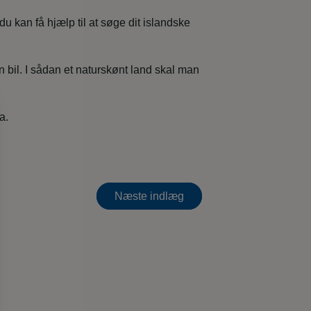
g du kan få hjælp til at søge dit islandske
n bil. I sådan et naturskønt land skal man
a.
Næste indlæg