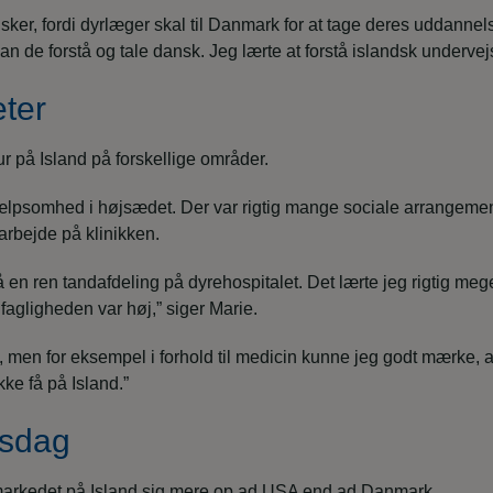
nsker, fordi dyrlæger skal til Danmark for at tage deres uddann
n de forstå og tale dansk. Jeg lærte at forstå islandsk undervej
eter
 på Island på forskellige områder.
ælpsomhed i højsædet. Der var rigtig mange sociale arrangementer
rbejde på klinikken.
en ren tandafdeling på dyrehospitalet. Det lærte jeg rigtig mege
agligheden var høj,” siger Marie.
, men for eksempel i forhold til medicin kunne jeg godt mærke, a
ke få på Island.”
dsdag
dsmarkedet på Island sig mere op ad USA end ad Danmark.