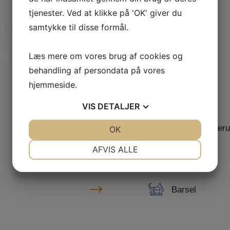
tjenester. Ved at klikke på 'OK' giver du
for
samtykke til disse formål.
ind drømmejobbet eller udvid din viden med
Læs mere om vores brug af cookies og
behandling af persondata på vores
hjemmeside.
VIS
DETALJER
Kurser & efter
JA
NEJ
OK
JA
NEJ
NØDVENDIGE
PRÆFERENCER
AFVIS ALLE
JA
NEJ
JA
NEJ
MARKETING
STATISTIK
Barsel