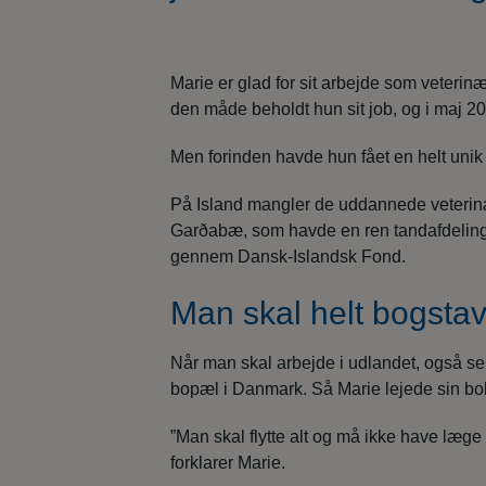
Marie er glad for sit arbejde som veteri
den måde beholdt hun sit job, og i maj 202
Men forinden havde hun fået en helt unik o
På Island mangler de uddannede veterinæ
Garðabæ, som havde en ren tandafdeling.
gennem Dansk-Islandsk Fond.
Man skal helt bogstave
Når man skal arbejde i udlandet, også selv
bopæl i Danmark. Så Marie lejede sin bol
”Man skal flytte alt og må ikke have læge
forklarer Marie.