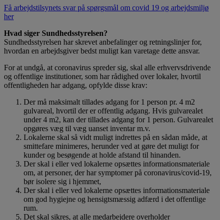
Få arbejdstilsynets svar på spørgsmål om covid 19 og arbejdsmiljø
her
Hvad siger Sundhedsstyrelsen?
Sundhedsstyrelsen har skrevet anbefalinger og retningslinjer for,
hvordan en arbejdsgiver bedst muligt kan varetage dette ansvar.
For at undgå, at coronavirus spreder sig, skal alle erhvervsdrivende
og offentlige institutioner, som har rådighed over lokaler, hvortil
offentligheden har adgang, opfylde disse krav:
Der må maksimalt tillades adgang for 1 person pr. 4 m2
gulvareal, hvortil der er offentlig adgang. Hvis gulvarealet
under 4 m2, kan der tillades adgang for 1 person. Gulvarealet
opgøres væg til væg uanset inventar m.v.
Lokalerne skal så vidt muligt indrettes på en sådan måde, at
smittefare minimeres, herunder ved at gøre det muligt for
kunder og besøgende at holde afstand til hinanden.
Der skal i eller ved lokalerne opsættes informationsmateriale
om, at personer, der har symptomer på coronavirus/covid-19,
bør isolere sig i hjemmet,
Der skal i eller ved lokalerne opsættes informationsmateriale
om god hygiejne og hensigtsmæssig adfærd i det offentlige
rum.
Det skal sikres, at alle medarbejdere overholder