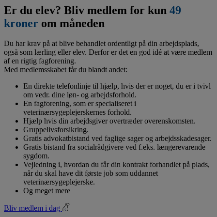
Er du elev? Bliv medlem for kun
49
kroner
om måneden
Du har krav på at blive behandlet ordentligt på din arbejdsplads,
også som lærling eller elev. Derfor er det en god idé at være medlem
af en rigtig fagforening.
Med medlemsskabet får du blandt andet:
En direkte telefonlinje til hjælp, hvis der er noget, du er i tvivl
om vedr. dine løn- og arbejdsforhold.
En fagforening, som er specialiseret i
veterinærsygeplejerskernes forhold.
Hjælp hvis din arbejdsgiver overtræder overenskomsten.
Gruppelivsforsikring.
Gratis advokatbistand ved faglige sager og arbejdsskadesager.
Gratis bistand fra socialrådgivere ved f.eks. længerevarende
sygdom.
Vejledning i, hvordan du får din kontrakt forhandlet på plads,
når du skal have dit første job som uddannet
veterinærsygeplejerske.
Og meget mere
Bliv medlem i dag