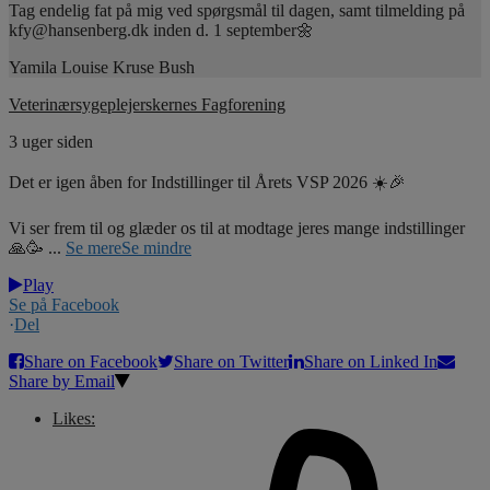
Tag endelig fat på mig ved spørgsmål til dagen, samt tilmelding på
kfy@hansenberg.dk inden d. 1 september🌼
Yamila Louise Kruse Bush
Veterinærsygeplejerskernes Fagforening
3 uger siden
Det er igen åben for Indstillinger til Årets VSP 2026 ☀️🎉
Vi ser frem til og glæder os til at modtage jeres mange indstillinger
🙏🥳
...
Se mere
Se mindre
Play
Se på Facebook
·
Del
Share on Facebook
Share on Twitter
Share on Linked In
Share by Email
Likes: