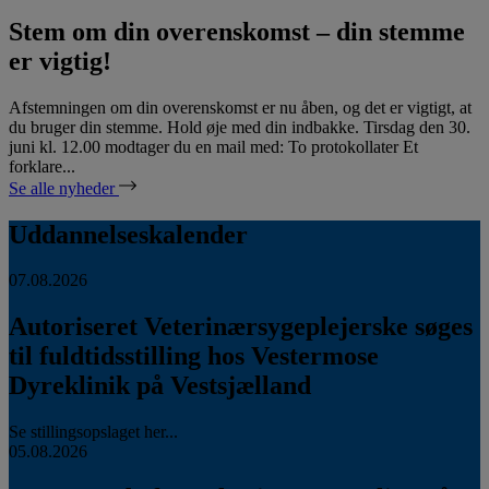
Stem om din overenskomst – din stemme
er vigtig!
Afstemningen om din overenskomst er nu åben, og det er vigtigt, at
du bruger din stemme. Hold øje med din indbakke. Tirsdag den 30.
juni kl. 12.00 modtager du en mail med: To protokollater Et
forklare...
Se alle nyheder
Uddannelseskalender
07.08.2026
Autoriseret Veterinærsygeplejerske søges
til fuldtidsstilling hos Vestermose
Dyreklinik på Vestsjælland
Se stillingsopslaget her...
05.08.2026