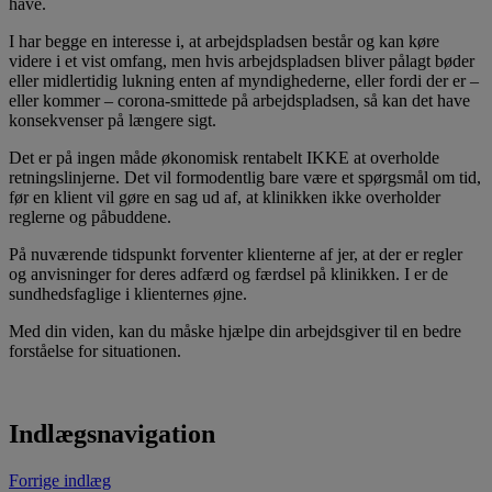
have.
I har begge en interesse i, at arbejdspladsen består og kan køre
videre i et vist omfang, men hvis arbejdspladsen bliver pålagt bøder
eller midlertidig lukning enten af myndighederne, eller fordi der er –
eller kommer – corona-smittede på arbejdspladsen, så kan det have
konsekvenser på længere sigt.
Det er på ingen måde økonomisk rentabelt IKKE at overholde
retningslinjerne. Det vil formodentlig bare være et spørgsmål om tid,
før en klient vil gøre en sag ud af, at klinikken ikke overholder
reglerne og påbuddene.
På nuværende tidspunkt forventer klienterne af jer, at der er regler
og anvisninger for deres adfærd og færdsel på klinikken. I er de
sundhedsfaglige i klienternes øjne.
Med din viden, kan du måske hjælpe din arbejdsgiver til en bedre
forståelse for situationen.
Indlægsnavigation
Forrige indlæg