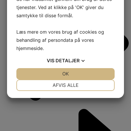
tjenester. Ved at klikke på 'OK' giver du
samtykke til disse formål.
Læs mere om vores brug af cookies og
behandling af persondata på vores
hjemmeside.
VIS
DETALJER
JA
NEJ
OK
JA
NEJ
NØDVENDIGE
PRÆFERENCER
AFVIS ALLE
JA
NEJ
JA
NEJ
MARKETING
STATISTIK