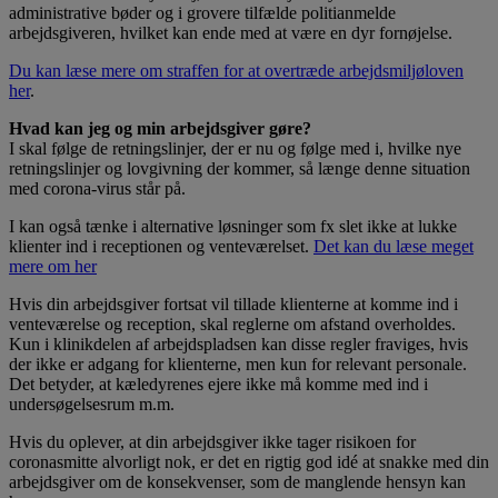
administrative bøder og i grovere tilfælde politianmelde
arbejdsgiveren, hvilket kan ende med at være en dyr fornøjelse.
Du kan læse mere om straffen for at overtræde arbejdsmiljøloven
her
.
Hvad kan jeg og min arbejdsgiver gøre?
I skal følge de retningslinjer, der er nu og følge med i, hvilke nye
retningslinjer og lovgivning der kommer, så længe denne situation
med corona-virus står på.
I kan også tænke i alternative løsninger som fx slet ikke at lukke
klienter ind i receptionen og venteværelset.
Det kan du læse meget
mere om her
Hvis din arbejdsgiver fortsat vil tillade klienterne at komme ind i
venteværelse og reception, skal reglerne om afstand overholdes.
Kun i klinikdelen af arbejdspladsen kan disse regler fraviges, hvis
der ikke er adgang for klienterne, men kun for relevant personale.
Det betyder, at kæledyrenes ejere ikke må komme med ind i
undersøgelsesrum m.m.
Hvis du oplever, at din arbejdsgiver ikke tager risikoen for
coronasmitte alvorligt nok, er det en rigtig god idé at snakke med din
arbejdsgiver om de konsekvenser, som de manglende hensyn kan