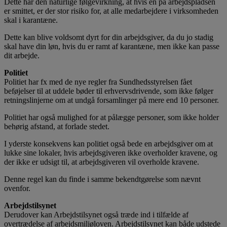
Dette har den naturlige følgevirkning, at hvis én på arbejdspladsen
er smittet, er der stor risiko for, at alle medarbejdere i virksomheden
skal i karantæne.
Dette kan blive voldsomt dyrt for din arbejdsgiver, da du jo stadig
skal have din løn, hvis du er ramt af karantæne, men ikke kan passe
dit arbejde.
Politiet
Politiet har fx med de nye regler fra Sundhedsstyrelsen fået
beføjelser til at uddele bøder til erhvervsdrivende, som ikke følger
retningslinjerne om at undgå forsamlinger på mere end 10 personer.
Politiet har også mulighed for at pålægge personer, som ikke holder
behørig afstand, at forlade stedet.
I yderste konsekvens kan politiet også bede en arbejdsgiver om at
lukke sine lokaler, hvis arbejdsgiveren ikke overholder kravene, og
der ikke er udsigt til, at arbejdsgiveren vil overholde kravene.
Denne regel kan du finde i samme bekendtgørelse som nævnt
ovenfor.
Arbejdstilsynet
Derudover kan Arbejdstilsynet også træde ind i tilfælde af
overtrædelse af arbejdsmiljøloven. Arbejdstilsynet kan både udstede