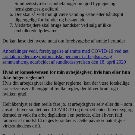
Sundhedsstyrelsens anbefalinger om god hygiejne og
hensigtsmæssig adfærd.
Der skal så vidt muligt være vand og sæbe eller håndsprit
tilgængeligt for kunder og besøgende.
Medarbejdere skal bruge handsker ved salg af ikke-
emballerede fødevarer.
Du kan læse det nyeste notat om forebyggelse af smitte herunder
Anbefalinger vedr. forebyggelse af smitte med COVID-19 ved tæt
kontakt mellem asymptomatiske personer i arbejdsmæssig
sammenhæng udarbejdet af sundhedsstyrelsen den 18. april 2020
Hvad er konsekvensen for min arbejdsgiver, hvis han eller hun
ikke følger reglerne?
Hvis din arbejdsgiver ikke følger reglerne, kan der være forskellige
konsekvenser afhængigt af hvilke regler, der bliver brudt og i
hvilken grad.
Helt åbenlyst er den reelle fare jo, at arbejdsgiver selv eller du – som
ansat – bliver smittet med COVID-19 og dermed enten bliver syg og
dermed er væk fra arbejdspladsen i en periode, eller i hvert fald
rammes af mindst 14 dages karantæne. Dette påvirker naturligvis
virksomhedens drift.