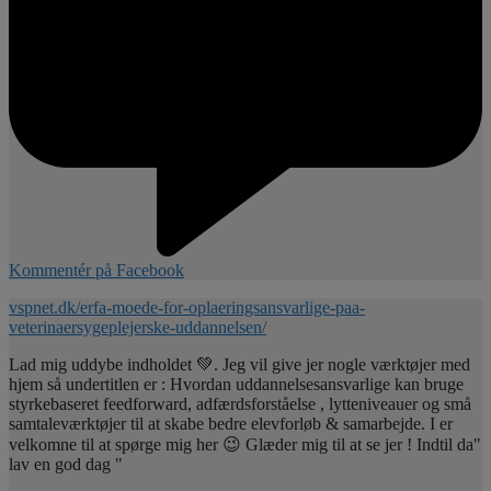
Kommentér på Facebook
vspnet.dk/erfa-moede-for-oplaeringsansvarlige-paa-
veterinaersygeplejerske-uddannelsen/
Lad mig uddybe indholdet 💚. Jeg vil give jer nogle værktøjer med
hjem så undertitlen er : Hvordan uddannelsesansvarlige kan bruge
styrkebaseret feedforward, adfærdsforståelse , lytteniveauer og små
samtaleværktøjer til at skabe bedre elevforløb & samarbejde. I er
velkomne til at spørge mig her 😉 Glæder mig til at se jer ! Indtil da"
lav en god dag "