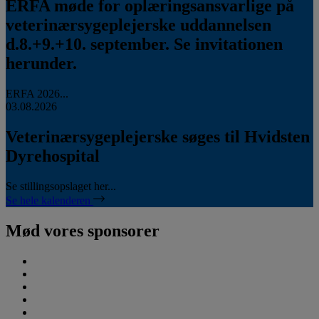
ERFA møde for oplæringsansvarlige på
veterinærsygeplejerske uddannelsen
d.8.+9.+10. september. Se invitationen
herunder.
ERFA 2026...
03.08.2026
Veterinærsygeplejerske søges til Hvidsten
Dyrehospital
Se stillingsopslaget her...
Se hele kalenderen
Mød vores sponsorer