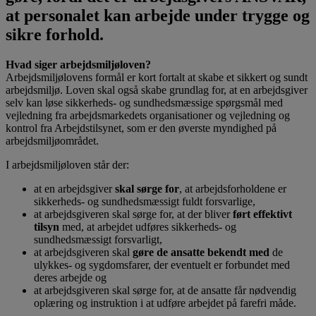
at personalet kan arbejde under trygge og
sikre forhold.
Hvad siger arbejdsmiljøloven?
Arbejdsmiljølovens formål er kort fortalt at skabe et sikkert og sundt
arbejdsmiljø. Loven skal også skabe grundlag for, at en arbejdsgiver
selv kan løse sikkerheds- og sundhedsmæssige spørgsmål med
vejledning fra arbejdsmarkedets organisationer og vejledning og
kontrol fra Arbejdstilsynet, som er den øverste myndighed på
arbejdsmiljøområdet.
I arbejdsmiljøloven står der:
at en arbejdsgiver
skal sørge for
, at arbejdsforholdene er
sikkerheds- og sundhedsmæssigt fuldt forsvarlige,
at arbejdsgiveren skal sørge for, at der bliver
ført effektivt
tilsyn
med, at arbejdet udføres sikkerheds- og
sundhedsmæssigt forsvarligt,
at arbejdsgiveren skal
gøre de ansatte bekendt med
de
ulykkes- og sygdomsfarer, der eventuelt er forbundet med
deres arbejde og
at arbejdsgiveren skal sørge for, at de ansatte får nødvendig
oplæring og instruktion i at udføre arbejdet på farefri måde.