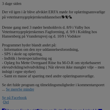
3 dage siden
Der vil igen i år blive afviklet ERFA møde for oplæringsansvarlige
på veterinærsygeplejerskeuddannelsen🐕🐈🦜
Denne gang med 3 møder henholdsvis d. 8/9 i Valby hos
Veterinærsygeplejerskernes Fagforening, d. 9/9 i Kolding hos
Hansenberg på Vranderupvej og d. 10/9 i Vodskov
Programmet byder blandt andet på:
- Information om den nye uddannelsesforordning,
- SPS i skole og oplæring,
- Indblik i hestespecialisering og
- Oplæg fra Mette Overgaard Riise fra M-O-R om styrkebaseret
elevudvikling/selvudvikling ( Når eleven ikke mangler vilje – men
indsigt i egne styrker)
- Samt en masse af sparring med andre oplæringsansvarlige.
Se det fulde program og tilmeldingsmuligheder i kommentarsporet
...
Se mere
Se mindre
Se på Facebook
·
Del