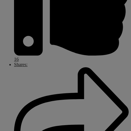
16
Shares: