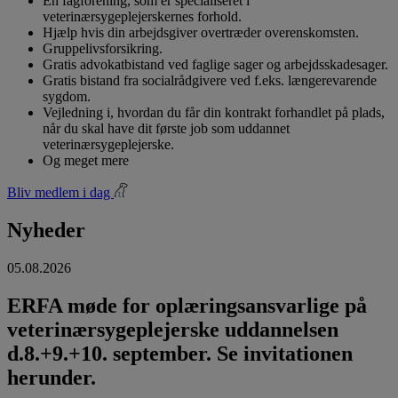
En fagforening, som er specialiseret i
veterinærsygeplejerskernes forhold.
Hjælp hvis din arbejdsgiver overtræder overenskomsten.
Gruppelivsforsikring.
Gratis advokatbistand ved faglige sager og arbejdsskadesager.
Gratis bistand fra socialrådgivere ved f.eks. længerevarende
sygdom.
Vejledning i, hvordan du får din kontrakt forhandlet på plads,
når du skal have dit første job som uddannet
veterinærsygeplejerske.
Og meget mere
Bliv medlem i dag
Nyheder
05.08.2026
ERFA møde for oplæringsansvarlige på
veterinærsygeplejerske uddannelsen
d.8.+9.+10. september. Se invitationen
herunder.