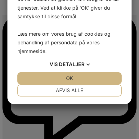
4
tjenester. Ved at klikke på 'OK' giver du
samtykke til disse formål.
Læs mere om vores brug af cookies og
behandling af persondata på vores
hjemmeside.
VIS
DETALJER
JA
NEJ
OK
JA
NEJ
NØDVENDIGE
PRÆFERENCER
AFVIS ALLE
JA
NEJ
JA
NEJ
MARKETING
STATISTIK