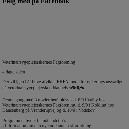
Følg med på Facebook
Veterinærsygeplejerskernes Fagforening
4 dage siden
Der vil igen i år blive afviklet ERFA møde for oplæringsansvarlige
på veterinærsygeplejerskeuddannelsen🐕🐈🦜
Denne gang med 3 møder henholdsvis d. 8/9 i Valby hos
Veterinærsygeplejerskernes Fagforening, d. 9/9 i Kolding hos
Hansenberg på Vranderupvej og d. 10/9 i Vodskov
Programmet byder blandt andet på:
- Information om den nye uddannelsesforordning,