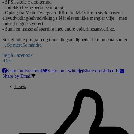
- SPS i skole og oplæring,
- Indblik i hestespecialisering og
- Oplæg fra Mette Overgaard Riise fra M-O-R om styrkebaseret
elevudvikling/selvudvikling ( Når eleven ikke mangler vilje – men
indsigt i egne styrker)
- Samt en masse af sparring med andre oplæringsansvarlige.
Se det fulde program og tilmeldingsmuligheder i kommentarsporet
...
Se mere
Se mindre
Se på Facebook
·
Del
Share on Facebook
Share on Twitter
Share on Linked In
Share by Email
Likes: