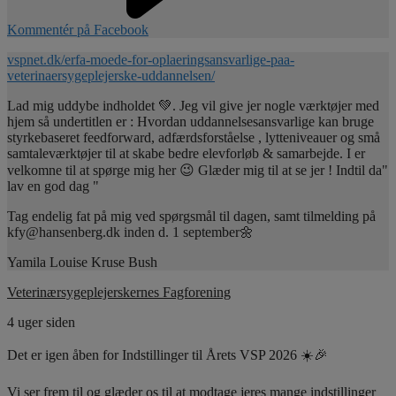
Kommentér på Facebook
vspnet.dk/erfa-moede-for-oplaeringsansvarlige-paa-
veterinaersygeplejerske-uddannelsen/
Lad mig uddybe indholdet 💚. Jeg vil give jer nogle værktøjer med
hjem så undertitlen er : Hvordan uddannelsesansvarlige kan bruge
styrkebaseret feedforward, adfærdsforståelse , lytteniveauer og små
samtaleværktøjer til at skabe bedre elevforløb & samarbejde. I er
velkomne til at spørge mig her 😉 Glæder mig til at se jer ! Indtil da"
lav en god dag "
Tag endelig fat på mig ved spørgsmål til dagen, samt tilmelding på
kfy@hansenberg.dk inden d. 1 september🌼
Yamila Louise Kruse Bush
Veterinærsygeplejerskernes Fagforening
4 uger siden
Det er igen åben for Indstillinger til Årets VSP 2026 ☀️🎉
Vi ser frem til og glæder os til at modtage jeres mange indstillinger