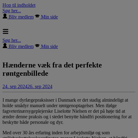
Hop til indholdet
Søg her...
Bliv medlem
Min side
Søg her...
Bliv medlem
Min side
Hænderne væk fra det perfekte
røntgenbillede
24. sep 2024
26. sep 2024
I mange dyrlægepraksisser i Danmark er det stadig almindeligt at
holde smådyr manuelt under røntgenoptagelser. Men ifølge
fagveterinærsygeplejerske Liselotte Nielsen er det på høje tid at
ændre denne praksis og i stedet benytte håndfri positionering for at
beskytte både personale og dyr.
Med over 30 års erfaring inden for arbejdsmiljø og som