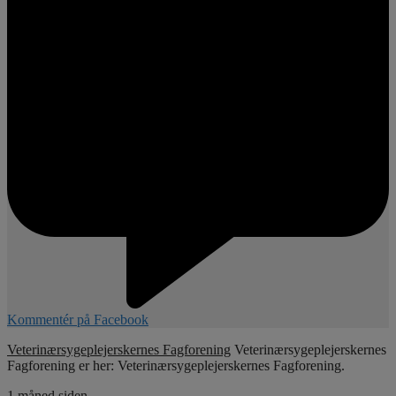
Kommentér på Facebook
Veterinærsygeplejerskernes Fagforening
Veterinærsygeplejerskernes
Fagforening er her: Veterinærsygeplejerskernes Fagforening.
1 måned siden