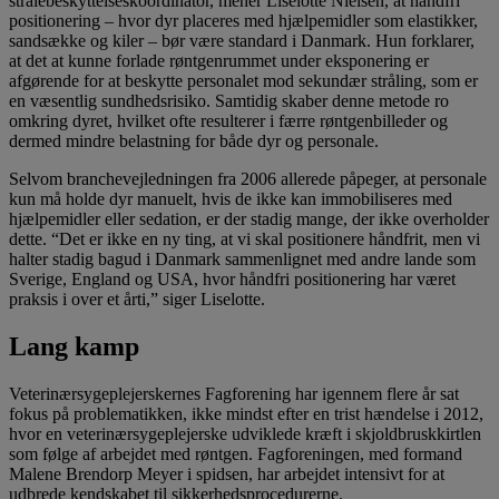
strålebeskyttelseskoordinator, mener Liselotte Nielsen, at håndfri
positionering – hvor dyr placeres med hjælpemidler som elastikker,
sandsække og kiler – bør være standard i Danmark. Hun forklarer,
at det at kunne forlade røntgenrummet under eksponering er
afgørende for at beskytte personalet mod sekundær stråling, som er
en væsentlig sundhedsrisiko. Samtidig skaber denne metode ro
omkring dyret, hvilket ofte resulterer i færre røntgenbilleder og
dermed mindre belastning for både dyr og personale.
Selvom branchevejledningen fra 2006 allerede påpeger, at personale
kun må holde dyr manuelt, hvis de ikke kan immobiliseres med
hjælpemidler eller sedation, er der stadig mange, der ikke overholder
dette. “Det er ikke en ny ting, at vi skal positionere håndfrit, men vi
halter stadig bagud i Danmark sammenlignet med andre lande som
Sverige, England og USA, hvor håndfri positionering har været
praksis i over et årti,” siger Liselotte.
Lang kamp
Veterinærsygeplejerskernes Fagforening har igennem flere år sat
fokus på problematikken, ikke mindst efter en trist hændelse i 2012,
hvor en veterinærsygeplejerske udviklede kræft i skjoldbruskkirtlen
som følge af arbejdet med røntgen. Fagforeningen, med formand
Malene Brendorp Meyer i spidsen, har arbejdet intensivt for at
udbrede kendskabet til sikkerhedsprocedurerne.