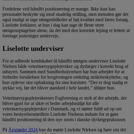
Fordelene ved håndfri positionering er mange. Ikke kun kan
personalet beskytte sig mod skadelig stråling, men metoden gør det
også muligt at tage røntgenbilleder af høj kvalitet med færre forsøg.
Liselotte forklarer, at hun i dag kan tage de fleste store
røntgenoptagelser alene, da det med den korrekte lejring er lettere at
foretage justeringer undervejs.
Liselotte underviser
For at udbrede kendskabet til håndfri røntgen underviser Liselotte
Nielsen både veterinærsygeplejersker og dyrlæger i korrekt brug af
udstyret. Sammen med Sundhedsstyrelsen har hun arbejdet for at
forbedre forståelsen for lovgivningen omkring strålebeskyttelse, og
hun oplever stor opbakning fra sine kursister. “Der er dog stadig et
stykke vej, før det bliver standard i hele landet,” tilføjer hun.
Veterinærsygeplejerskernes Fagforening er stolt af det arbejde, der
bliver gjort for at sikre et bedre arbejdsmiljø for alle
veterinærsygeplejersker i Danmark, og vi støtter fuldt ud op om
vores bestyrelsesmedlem Liselotte Nielsens indsats for at gøre
håndfri positionering til den nye norm i danske dyrlægepraksisser.
På
Årsmødet 2024
kan du møde Liselotte Nielsen og høre om det