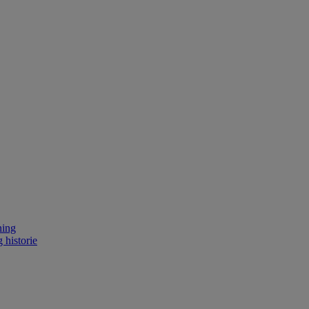
ning
 historie