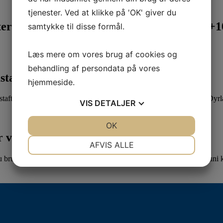
tjenester. Ved at klikke på 'OK' giver du
rinærsygeplejerske uddannelsen d.8.+9.+10
samtykke til disse formål.
Læs mere om vores brug af cookies og
behandling af persondata på vores
staftale
hjemmeside.
aftale mellem Veterinærsygeplejerskernes Fagforening (VF) og Dyr
VIS
DETALJER
JA
NEJ
OK
JA
NEJ
 vigtig!
NØDVENDIGE
PRÆFERENCER
AFVIS ALLE
u bruger din stemme. Hold øje med din indbakke. Tirsdag den 30. juni kl
JA
NEJ
JA
NEJ
MARKETING
STATISTIK