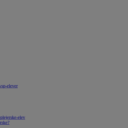
vsp-elever
plejerske-elev
rske?