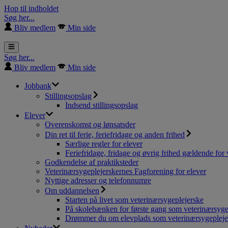
Hop til indholdet
Søg her...
Bliv medlem
Min side
Søg her...
Bliv medlem
Min side
Jobbank
Stillingsopslag
Indsend stillingsopslag
Elever
Overenskomst og lønsatsder
Din ret til ferie, feriefridage og anden frihed
Særlige regler for elever
Feriefridage, fridage og øvrig frihed gældende for 
Godkendelse af praktiksteder
Veterinærsygeplejerskernes Fagforening for elever
Nyttige adresser og telefonnumre
Om uddannelsen
Starten på livet som veterinærsygeplejerske
På skolebænken for første gang som veterinærsyge
Drømmer du om elevplads som veterinærsygepleje