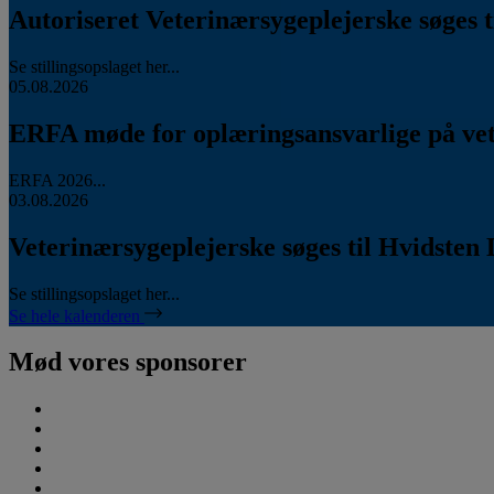
Autoriseret Veterinærsygeplejerske søges ti
Se stillingsopslaget her...
05.08.2026
ERFA møde for oplæringsansvarlige på vete
ERFA 2026...
03.08.2026
Veterinærsygeplejerske søges til Hvidsten 
Se stillingsopslaget her...
Se hele kalenderen
Mød vores sponsorer