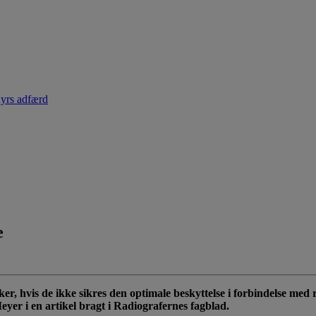
dyrs adfærd
e
er, hvis de ikke sikres den optimale beskyttelse i forbindelse med 
er i en artikel bragt i Radiografernes fagblad.