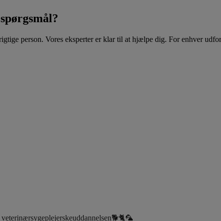
t spørgsmål?
tige person. Vores eksperter er klar til at hjælpe dig. For enhver udfordr
på veterinærsygeplejerskeuddannelsen🐕🐈🦜