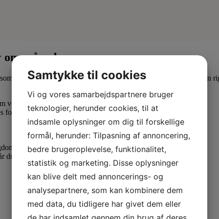
r
om måneden
Samtykke til cookies
som lærling eller elev. Derfor er det en god idé at være medlem af en ri
Vi og vores samarbejdspartnere bruger
 om vedr. dine løn- og arbejdsforhold.
teknologier, herunder cookies, til at
s forhold.
indsamle oplysninger om dig til forskellige
formål, herunder: Tilpasning af annoncering,
ygdom.
bedre brugeroplevelse, funktionalitet,
når du skal have dit første job som uddannet veterinærsygeplejerske.
statistik og marketing. Disse oplysninger
kan blive delt med annoncerings- og
analysepartnere, som kan kombinere dem
med data, du tidligere har givet dem eller
de har indsamlet gennem din brug af deres