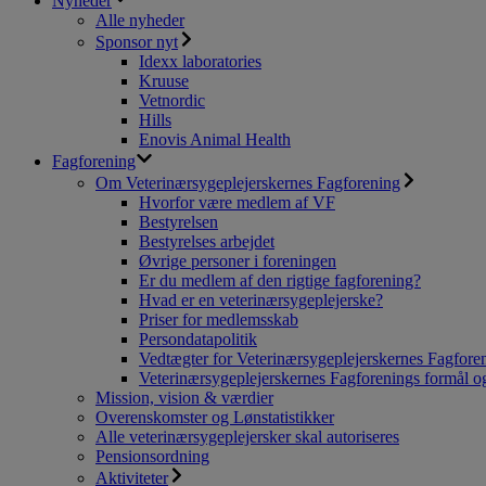
Nyheder
Alle nyheder
Sponsor nyt
Idexx laboratories
Kruuse
Vetnordic
Hills
Enovis Animal Health
Fagforening
Om Veterinærsygeplejerskernes Fagforening
Hvorfor være medlem af VF
Bestyrelsen
Bestyrelses arbejdet
Øvrige personer i foreningen
Er du medlem af den rigtige fagforening?
Hvad er en veterinærsygeplejerske?
Priser for medlemsskab
Persondatapolitik
Vedtægter for Veterinærsygeplejerskernes Fagfore
Veterinærsygeplejerskernes Fagforenings formål og
Mission, vision & værdier
Overenskomster og Lønstatistikker
Alle veterinærsygeplejersker skal autoriseres
Pensionsordning
Aktiviteter