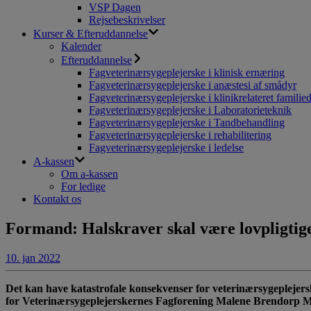
VSP Dagen
Rejsebeskrivelser
Kurser & Efteruddannelse
Kalender
Efteruddannelse
Fagveterinærsygeplejerske i klinisk ernæring
Fagveterinærsygeplejerske i anæstesi af smådyr
Fagveterinærsygeplejerske i klinikrelateret familie
Fagveterinærsygeplejerske i Laboratorieteknik
Fagveterinærsygeplejerske i Tandbehandling
Fagveterinærsygeplejerske i rehabilitering
Fagveterinærsygeplejerske i ledelse
A-kassen
Om a-kassen
For ledige
Kontakt os
Formand: Halskraver skal være lovpligtig
10. jan 2022
Det kan have katastrofale konsekvenser for veterinærsygeplejersk
for Veterinærsygeplejerskernes Fagforening Malene Brendorp Mey