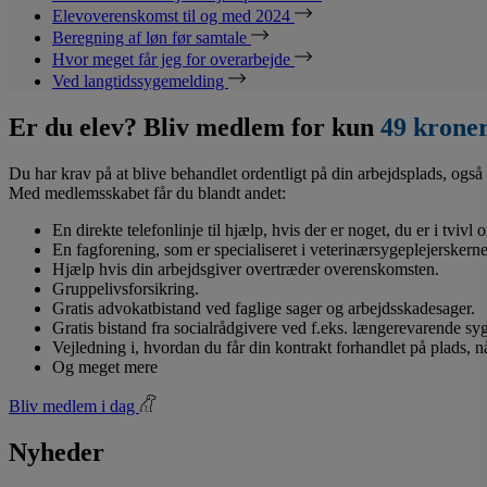
Elevoverenskomst til og med 2024
Beregning af løn før samtale
Hvor meget får jeg for overarbejde
Ved langtidssygemelding
Er du elev? Bliv medlem for kun
49 krone
Du har krav på at blive behandlet ordentligt på din arbejdsplads, også 
Med medlemsskabet får du blandt andet:
En direkte telefonlinje til hjælp, hvis der er noget, du er i tvivl
En fagforening, som er specialiseret i veterinærsygeplejerskerne
Hjælp hvis din arbejdsgiver overtræder overenskomsten.
Gruppelivsforsikring.
Gratis advokatbistand ved faglige sager og arbejdsskadesager.
Gratis bistand fra socialrådgivere ved f.eks. længerevarende s
Vejledning i, hvordan du får din kontrakt forhandlet på plads, 
Og meget mere
Bliv medlem i dag
Nyheder