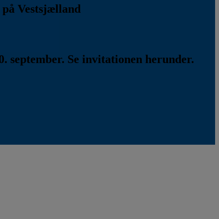
k på Vestsjælland
. september. Se invitationen herunder.