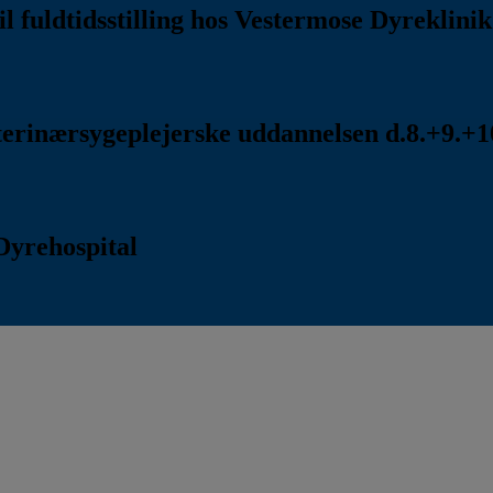
l fuldtidsstilling hos Vestermose Dyreklini
rinærsygeplejerske uddannelsen d.8.+9.+10
Dyrehospital