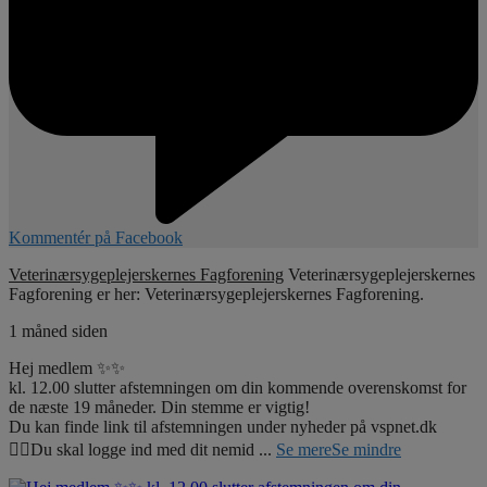
Kommentér på Facebook
Veterinærsygeplejerskernes Fagforening
Veterinærsygeplejerskernes
Fagforening er her: Veterinærsygeplejerskernes Fagforening.
1 måned siden
Hej medlem ✨✨
kl. 12.00 slutter afstemningen om din kommende overenskomst for
de næste 19 måneder. Din stemme er vigtig!
Du kan finde link til afstemningen under nyheder på vspnet.dk
☝🏼Du skal logge ind med dit nemid
...
Se mere
Se mindre