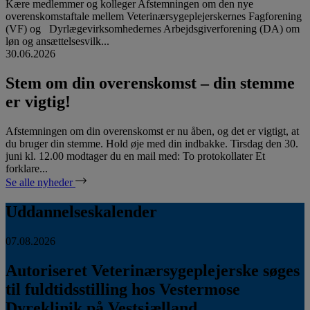
Kære medlemmer og kolleger Afstemningen om den nye
overenskomstaftale mellem Veterinærsygeplejerskernes Fagforening
(VF) og Dyrlægevirksomhedernes Arbejdsgiverforening (DA) om
løn og ansættelsesvilk...
30.06.2026
Stem om din overenskomst – din stemme
er vigtig!
Afstemningen om din overenskomst er nu åben, og det er vigtigt, at
du bruger din stemme. Hold øje med din indbakke. Tirsdag den 30.
juni kl. 12.00 modtager du en mail med: To protokollater Et
forklare...
Se alle nyheder
Uddannelseskalender
07.08.2026
Autoriseret Veterinærsygeplejerske søges
til fuldtidsstilling hos Vestermose
Dyreklinik på Vestsjælland