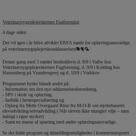
Veterinærsygeplejerskernes Fagforening
4 dage siden
Der vil igen i år blive afviklet ERFA møde for oplæringsansvarlige
på veterinærsygeplejerskeuddannelsen🐕🐈🦜
Denne gang med 3 møder henholdsvis d. 8/9 i Valby hos
Veterinærsygeplejerskernes Fagforening, d. 9/9 i Kolding hos
Hansenberg på Vranderupvej og d. 10/9 i Vodskov
Programmet byder blandt andet på:
- Information om den nye uddannelsesforordning,
- SPS i skole og oplæring,
- Indblik i hestespecialisering og
- Oplæg fra Mette Overgaard Riise fra M-O-R om styrkebaseret
elevudvikling/selvudvikling ( Når eleven ikke mangler vilje – men
indsigt i egne styrker)
- Samt en masse af sparring med andre oplæringsansvarlige.
Se det fulde program og tilmeldingsmuligheder i kommentarsporet