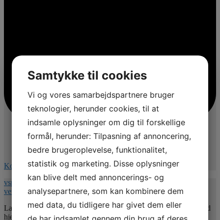
Samtykke til cookies
Vi og vores samarbejdspartnere bruger
teknologier, herunder cookies, til at
indsamle oplysninger om dig til forskellige
formål, herunder: Tilpasning af annoncering,
bedre brugeroplevelse, funktionalitet,
statistik og marketing. Disse oplysninger
Kommentér på Facebook
kan blive delt med annoncerings- og
vspnet.dk/erfa-moede-for-oplaeringsansvarlige-paa-
analysepartnere, som kan kombinere dem
veterinaersygeplejerske-uddannelsen/
med data, du tidligere har givet dem eller
Lad mig uddybe indholdet 💚. Jeg vil give jer nogle værktøjer med
hjem så undertitlen er : Hvordan uddannelsesansvarlige kan bruge
de har indsamlet gennem din brug af deres