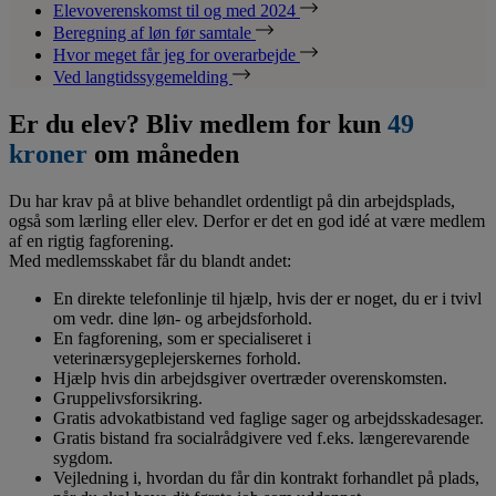
Elevoverenskomst til og med 2024
Beregning af løn før samtale
Hvor meget får jeg for overarbejde
Ved langtidssygemelding
Er du elev? Bliv medlem for kun
49
kroner
om måneden
Du har krav på at blive behandlet ordentligt på din arbejdsplads,
også som lærling eller elev. Derfor er det en god idé at være medlem
af en rigtig fagforening.
Med medlemsskabet får du blandt andet:
En direkte telefonlinje til hjælp, hvis der er noget, du er i tvivl
om vedr. dine løn- og arbejdsforhold.
En fagforening, som er specialiseret i
veterinærsygeplejerskernes forhold.
Hjælp hvis din arbejdsgiver overtræder overenskomsten.
Gruppelivsforsikring.
Gratis advokatbistand ved faglige sager og arbejdsskadesager.
Gratis bistand fra socialrådgivere ved f.eks. længerevarende
sygdom.
Vejledning i, hvordan du får din kontrakt forhandlet på plads,