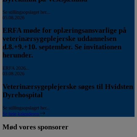
Se stillingsopslaget her...
05.08.2026
ERFA møde for oplæringsansvarlige på
veterinærsygeplejerske uddannelsen
d.8.+9.+10. september. Se invitationen
herunder.
ERFA 2026...
03.08.2026
Veterinærsygeplejerske søges til Hvidsten
Dyrehospital
Se stillingsopslaget her...
Se hele kalenderen
Mød vores sponsorer