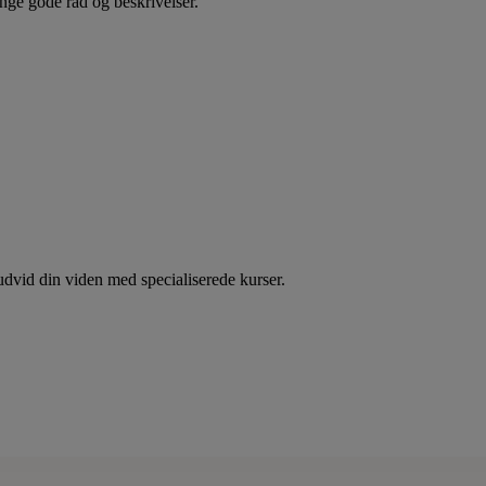
nge gode råd og beskrivelser.
dvid din viden med specialiserede kurser.