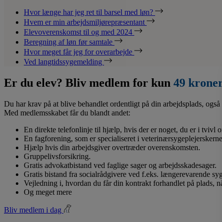
Hvor længe har jeg ret til barsel med løn?
Hvem er min arbejdsmiljørepræsentant
Elevoverenskomst til og med 2024
Beregning af løn før samtale
Hvor meget får jeg for overarbejde
Ved langtidssygemelding
Er du elev? Bliv medlem for kun
49 krone
Du har krav på at blive behandlet ordentligt på din arbejdsplads, også 
Med medlemsskabet får du blandt andet:
En direkte telefonlinje til hjælp, hvis der er noget, du er i tvivl
En fagforening, som er specialiseret i veterinærsygeplejerskerne
Hjælp hvis din arbejdsgiver overtræder overenskomsten.
Gruppelivsforsikring.
Gratis advokatbistand ved faglige sager og arbejdsskadesager.
Gratis bistand fra socialrådgivere ved f.eks. længerevarende s
Vejledning i, hvordan du får din kontrakt forhandlet på plads, 
Og meget mere
Bliv medlem i dag