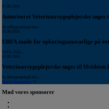
07.08.2026
Autoriseret Veterinærsygeplejerske søges ti
Se stillingsopslaget her...
05.08.2026
ERFA møde for oplæringsansvarlige på vete
ERFA 2026...
03.08.2026
Veterinærsygeplejerske søges til Hvidsten 
Se stillingsopslaget her...
Se hele kalenderen
Mød vores sponsorer