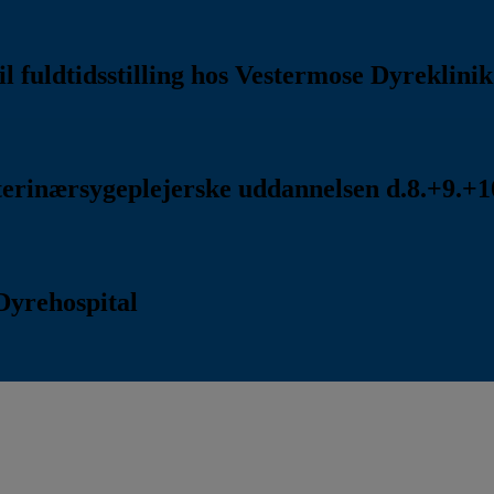
l fuldtidsstilling hos Vestermose Dyreklini
rinærsygeplejerske uddannelsen d.8.+9.+10
Dyrehospital