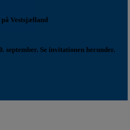
k på Vestsjælland
. september. Se invitationen herunder.