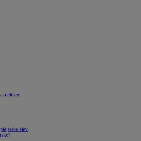
vsp-elever
plejerske-elev
rske?