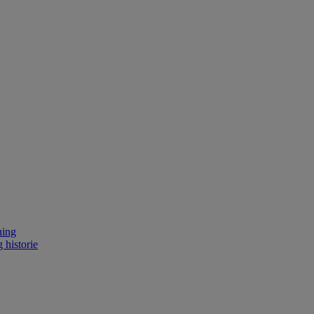
ning
 historie