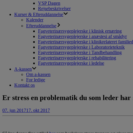
VSP Dagen
Rejsebeskrivelser
Kurser & Efteruddannelse
Kalender
Efteruddannelse
Fagveterinærsygeplejerske i klinisk ernæring
Fagveterinærsygeplejerske i anæstesi af smådyr
Fagveterinærsygeplejerske i klinikrelateret familie
Fagveterinærsygeplejerske i Laboratorieteknik
Fagveterinærsygeplejerske i Tandbehandling
Fagveterinærsygeplejerske i rehabilitering
Fagveterinærsygeplejerske i ledelse
A-kassen
Om a-kassen
For ledige
Kontakt os
Er stress en problematik du som leder har
07. jun 2017
17. okt 2017