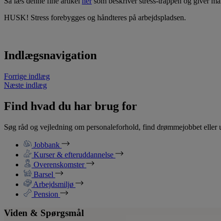
Så læs denne fine artikel
her
som beskriver stress-trappen og giver ma
HUSK! Stress forebygges og håndteres på arbejdspladsen.
Indlægsnavigation
Forrige indlæg
Næste indlæg
Find hvad du har brug for
Søg råd og vejledning om personaleforhold, find drømmejobbet eller u
Jobbank
Kurser & efteruddannelse
Overenskomster
Barsel
Arbejdsmiljø
Pension
Viden & Spørgsmål