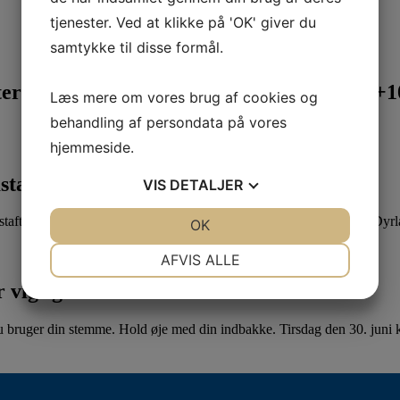
tjenester. Ved at klikke på 'OK' giver du
samtykke til disse formål.
rinærsygeplejerske uddannelsen d.8.+9.+10
Læs mere om vores brug af cookies og
behandling af persondata på vores
hjemmeside.
staftale
VIS
DETALJER
aftale mellem Veterinærsygeplejerskernes Fagforening (VF) og Dyr
JA
NEJ
OK
JA
NEJ
NØDVENDIGE
PRÆFERENCER
AFVIS ALLE
 vigtig!
JA
NEJ
JA
NEJ
MARKETING
STATISTIK
u bruger din stemme. Hold øje med din indbakke. Tirsdag den 30. juni kl