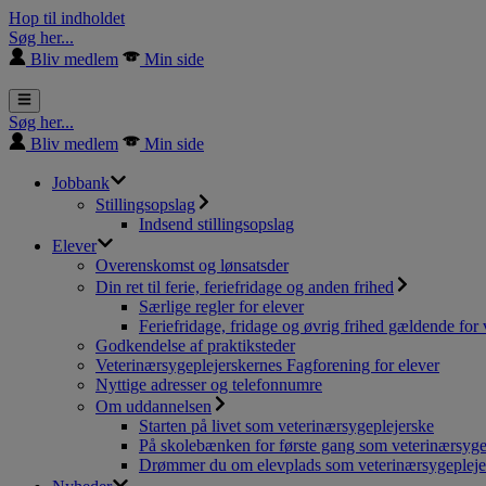
Hop til indholdet
Søg her...
Bliv medlem
Min side
Søg her...
Bliv medlem
Min side
Jobbank
Stillingsopslag
Indsend stillingsopslag
Elever
Overenskomst og lønsatsder
Din ret til ferie, feriefridage og anden frihed
Særlige regler for elever
Feriefridage, fridage og øvrig frihed gældende for 
Godkendelse af praktiksteder
Veterinærsygeplejerskernes Fagforening for elever
Nyttige adresser og telefonnumre
Om uddannelsen
Starten på livet som veterinærsygeplejerske
På skolebænken for første gang som veterinærsyge
Drømmer du om elevplads som veterinærsygepleje