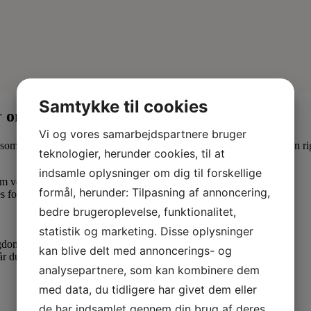
Samtykke til cookies
r
om måneden
Vi og vores samarbejdspartnere bruger
som lærling eller elev. Derfor er det en god idé at være medlem af en ri
teknologier, herunder cookies, til at
indsamle oplysninger om dig til forskellige
 om vedr. dine løn- og arbejdsforhold.
formål, herunder: Tilpasning af annoncering,
s forhold.
bedre brugeroplevelse, funktionalitet,
statistik og marketing. Disse oplysninger
ygdom.
kan blive delt med annoncerings- og
når du skal have dit første job som uddannet veterinærsygeplejerske.
analysepartnere, som kan kombinere dem
med data, du tidligere har givet dem eller
de har indsamlet gennem din brug af deres