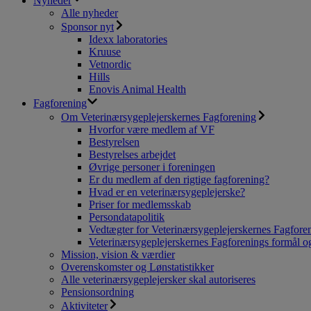
Nyheder
Alle nyheder
Sponsor nyt
Idexx laboratories
Kruuse
Vetnordic
Hills
Enovis Animal Health
Fagforening
Om Veterinærsygeplejerskernes Fagforening
Hvorfor være medlem af VF
Bestyrelsen
Bestyrelses arbejdet
Øvrige personer i foreningen
Er du medlem af den rigtige fagforening?
Hvad er en veterinærsygeplejerske?
Priser for medlemsskab
Persondatapolitik
Vedtægter for Veterinærsygeplejerskernes Fagfore
Veterinærsygeplejerskernes Fagforenings formål og
Mission, vision & værdier
Overenskomster og Lønstatistikker
Alle veterinærsygeplejersker skal autoriseres
Pensionsordning
Aktiviteter