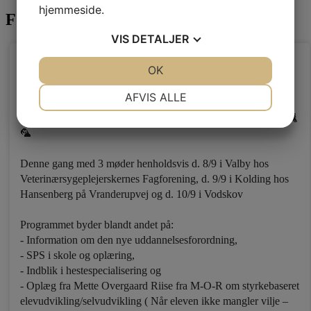
hjemmeside.
Følg med på Facebook
VIS
DETALJER
Veterinærsygeplejerskernes Fagforening
JA
NEJ
OK
JA
NEJ
3 dage siden
NØDVENDIGE
PRÆFERENCER
AFVIS ALLE
Der vil igen i år blive afviklet ERFA møde for
oplæringsansvarlige på veterinærsygeplejerskeuddannelsen🐕🐈
JA
NEJ
JA
NEJ
🦜
MARKETING
STATISTIK
Denne gang med 3 møder henholdsvis d. 8/9 i Valby hos
Veterinærsygeplejerskernes Fagforening, d. 9/9 i Kolding hos
Hansenberg på Vranderupvej og d. 10/9 i Vodskov
Programmet byder blandt andet på:
- Information om den nye uddannelsesforordning,
- SPS i skole og oplæring,
- Indblik i hestespecialisering og
- Oplæg fra Mette Overgaard Riise fra M-O-R om styrkebaseret
elevudvikling/selvudvikling ( Når eleven ikke mangler vilje –