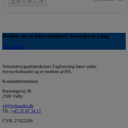
5
0
0
Ønsker du at blive medlem? Kontakt os i dag
Bliv medlem
Veterinærsygeplejerskernes Fagforening hører under
Serviceforbundet og er medlem af FH.
Kontaktinformation
Ramsingsvej 30
2500 Valby
vf@forbundet.dk
Tlf.:
+45 35 47 34 17
CVR: 27422209