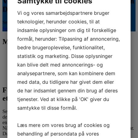
Samtykke til cookies
Veterinærsygeplejerske søges til Hvidsten
Dyrehospital
Vi og vores samarbejdspartnere bruger
teknologier, herunder cookies, til at
Se stillingsopslaget her...
Se hele kalenderen
indsamle oplysninger om dig til forskellige
formål, herunder: Tilpasning af annoncering,
Mød vores sponsorer
bedre brugeroplevelse, funktionalitet,
statistik og marketing. Disse oplysninger
kan blive delt med annoncerings- og
analysepartnere, som kan kombinere dem
med data, du tidligere har givet dem eller
Fandt du ikke det, du søgte, eller har du
de har indsamlet gennem din brug af deres
et spørgsmål?
tjenester. Ved at klikke på 'OK' giver du
samtykke til disse formål.
Send os dit spørgsmål her. Vi sikrer, at du kommer i kontakt med
den rigtige person. Vores eksperter er klar til at hjælpe dig. For
enhver udfordring, stor eller lille.
Læs mere om vores brug af cookies og
Når du skriver til os, kan der gå op til 3 hverdage, før du har et svar.
behandling af persondata på vores
Du kan eventuelt også få svar under vores ofte stillede spørgsmål.