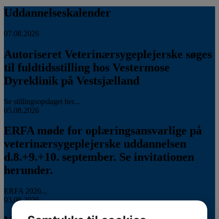
Uddannelseskalender
07.08.2026
Autoriseret Veterinærsygeplejerske søges
til fuldtidsstilling hos Vestermose
Dyreklinik på Vestsjælland
Se stillingsopslaget her...
05.08.2026
ERFA møde for oplæringsansvarlige på
veterinærsygeplejerske uddannelsen
d.8.+9.+10. september. Se invitationen
herunder.
ERFA 2026...
03.08.2026