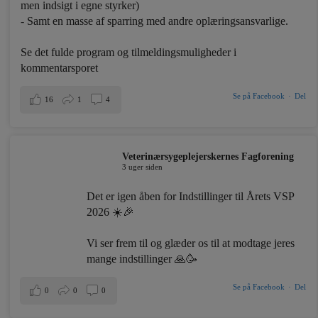
men indsigt i egne styrker)
- Samt en masse af sparring med andre oplæringsansvarlige.
Se det fulde program og tilmeldingsmuligheder i
kommentarsporet
Se på Facebook
·
Del
16
1
4
Veterinærsygeplejerskernes Fagforening
3 uger siden
Det er igen åben for Indstillinger til Årets VSP
2026 ☀️🎉
Vi ser frem til og glæder os til at modtage jeres
mange indstillinger 🙏🥳
Se på Facebook
·
Del
0
0
0