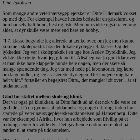
Line Jakobsen
Som mange andre veterinærsygeplejersker er Ditte Lillemark vokset
op med dyr. For eksempel havde hendes bedstefar en grisefarm, og
hun har selv haft hund, hest og fisk. Men hun vidste også fra en ung
alder, at dyr skulle være mere end bare en hobby.
”I 7. klasse begyndte jeg allerede at tænke over, om jeg mon kunne
komme i skolepraktik hos den lokale dyrlæge i 9. klasse. Og det
lykkedes! Jeg var i skolepraktik i en uge hos Årslev Dyreklinik. Jeg
vidste ikke rigtig, hvad jeg gik ind til. Altså jeg var jo godt klar over,
at man ikke bare klappede hunde hele dagen, men der skete så
mange spændende ting. Jeg var med nede på laboratoriet, jeg lærte
om lægemidler, og jeg assisterede dyrlægen. Det fangede mig bare
helt vildt,” fortæller en begejstret Ditte., der mangler lidt over 1 år af
uddannelsen.
Glad for skiftet mellem skole og klinik
Det var også på klinikken, at Ditte fandt ud af, det nok ville være en
god idé at få en gymnasial uddannelse og noget erfaring, inden hun
startede på veterinærsygeplejerskeuddannelsen på Hansenberg. Ditte
var for eksempel i Afrika, hvor hun arbejdede som frivillig på et
redningscenter for vilde dyr. Det gav hende endnu mere blod på
tanden til at starte på uddannelsen.