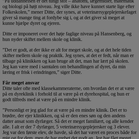
”På uddannelsen er det tungt stof – anatomi, lægemidler, matematik
og biologi på højt niveau. Jeg ville ikke have kunnet starte lige efter
Folkeskolen,” mener Ditte, der synes, at veterinærsygeplejerskefaget
giver så mange ting at fordybe sig i, og at det giver så meget at
kunne hjælpe dyret og ejeren.
Ditte er imponeret over det høje faglige niveau på Hansenberg, og
hun nyder skiftet mellem skole og klinik.
”Det er godt, at der ikke er alt for meget skole, og at det hele tiden
skifter mellem skole og praktik. Jeg synes, at det er fedt, når man er
tilbage på klinikken og kan bruge alt det, man har lært på skolen.
Jeg kan være med i samtalen om behandlingen af dyret, da min
læring er frisk i erindringen,” siger Ditte.
Får meget ansvar
Ditte taler ofte med klassekammeraterne, om hvordan det er at være
på en dyreklinik i forhold til at være på et dyrehospital, og hun er
godt tilfreds med at være på en mindre klinik.
”Personligt er jeg glad for at være på en mindre klinik. Det er to
brødre, der ejer klinikken, og så er den enes søn og den andens
datter ansat som dyrlæger. Så det er meget familiært, og alle kender
alle. I alt er der 7 dyrlæger, 5 veterinærsygeplejersker og 3 elever.
Jeg var den første elev, de havde, så det har været en proces både for
mig og for dem, men de har grebet det godt an. Jeg har fået meget