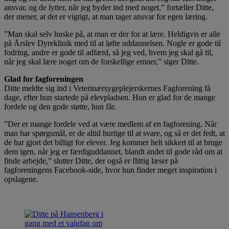
ansvar, og de lytter, når jeg byder ind med noget,” fortæller Ditte,
der mener, at det er vigtigt, at man tager ansvar for egen læring.
”Man skal selv huske på, at man er der for at lære. Heldigvis er alle
på Årslev Dyreklinik med til at løfte uddannelsen. Nogle er gode til
fodring, andre er gode til adfærd, så jeg ved, hvem jeg skal gå til,
når jeg skal lære noget om de forskellige emner,” siger Ditte.
Glad for fagforeningen
Ditte meldte sig ind i Veterinærsygeplejerskernes Fagforening få
dage, efter hun startede på elevpladsen. Hun er glad for de mange
fordele og den gode støtte, hun får.
”Der er mange fordele ved at være medlem af en fagforening. Når
man har spørgsmål, er de altid hurtige til at svare, og så er det fedt, at
de har gjort det billigt for elever. Jeg kommer helt sikkert til at bruge
dem igen, når jeg er færdiguddannet, blandt andet til gode råd om at
finde arbejde,” slutter Ditte, der også er flittig læser på
fagforeningens Facebook-side, hvor hun finder meget inspiration i
opslagene.