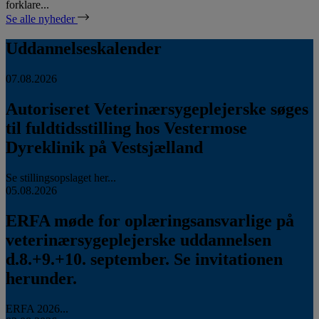
forklare...
Se alle nyheder
Uddannelseskalender
07.08.2026
Autoriseret Veterinærsygeplejerske søges
til fuldtidsstilling hos Vestermose
Dyreklinik på Vestsjælland
Se stillingsopslaget her...
05.08.2026
ERFA møde for oplæringsansvarlige på
veterinærsygeplejerske uddannelsen
d.8.+9.+10. september. Se invitationen
herunder.
ERFA 2026...