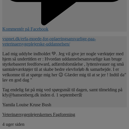
Kommentér på Facebook
vspnet.dk/erfa-moede-for-oplaeringsansvarlige-paa-
veterinaersygeplejerske-uddannelsen/
Lad mig uddybe indholdet 💚. Jeg vil give jer nogle værktøjer med
hjem så undertitlen er : Hvordan uddannelsesansvarlige kan bruge
styrkebaseret feedforward, adfærdsforståelse , lytteniveauer og små
samtaleværktøjer til at skabe bedre elevforløb & samarbejde. I er
velkomne til at spørge mig her 😉 Glæder mig til at se jer ! Indtil da"
lav en god dag "
Tag endelig fat på mig ved spørgsmål til dagen, samt tilmelding på
kfy@hansenberg.dk inden d. 1 september🌼
Yamila Louise Kruse Bush
Veterinærsygeplejerskernes Fagforening
4 uger siden