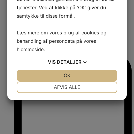
tjenester. Ved at klikke på 'OK' giver du
samtykke til disse formål.
Læs mere om vores brug af cookies og
behandling af persondata på vores
0
hjemmeside.
Comments:
VIS
DETALJER
JA
NEJ
OK
JA
NEJ
NØDVENDIGE
PRÆFERENCER
AFVIS ALLE
JA
NEJ
JA
NEJ
MARKETING
STATISTIK