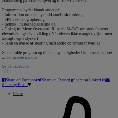
Hansenberg på Vranderupvej og d. 10/9 i Vodskov
Programmet byder blandt andet på:
- Information om den nye uddannelsesforordning,
- SPS i skole og oplæring,
- Indblik i hestespecialisering og
- Oplæg fra Mette Overgaard Riise fra M-O-R om styrkebaseret
elevudvikling/selvudvikling ( Når eleven ikke mangler vilje – men
indsigt i egne styrker)
- Samt en masse af sparring med andre oplæringsansvarlige.
Se det fulde program og tilmeldingsmuligheder i kommentarsporet
...
Se mere
Se mindre
Se på Facebook
·
Del
Share on Facebook
Share on Twitter
Share on Linked In
Share by Email
Likes: