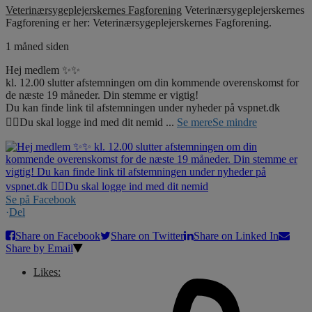
Veterinærsygeplejerskernes Fagforening
Veterinærsygeplejerskernes
Fagforening er her: Veterinærsygeplejerskernes Fagforening.
1 måned siden
Hej medlem ✨✨
kl. 12.00 slutter afstemningen om din kommende overenskomst for
de næste 19 måneder. Din stemme er vigtig!
Du kan finde link til afstemningen under nyheder på vspnet.dk
☝🏼Du skal logge ind med dit nemid
...
Se mere
Se mindre
Se på Facebook
·
Del
Share on Facebook
Share on Twitter
Share on Linked In
Share by Email
Likes: