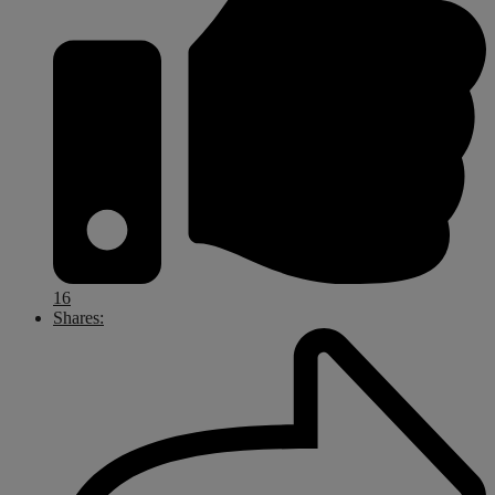
16
Shares: