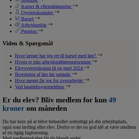
Jobbank
Kurser & efteruddannelse
Overenskomster
Barsel
Arbejdsmiljø
Pension
Viden & Spørgsmål
Hvor længe har jeg ret til barsel med løn?
Hvem er min arbejdsmiljørepræsentant
Elevoverenskomst til og med 2024
Beregning af løn før samtale
Hvor meget får jeg for overarbejde
Ved langtidssygemelding
Er du elev? Bliv medlem for kun
49
kroner
om måneden
Du har krav på at blive behandlet ordentligt på din arbejdsplads,
også som lærling eller elev. Derfor er det en god idé at være medlem
af en rigtig fagforening.
Med medlemsskabet får du blandt andet: