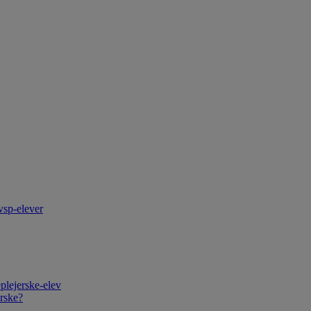
vsp-elever
plejerske-elev
rske?