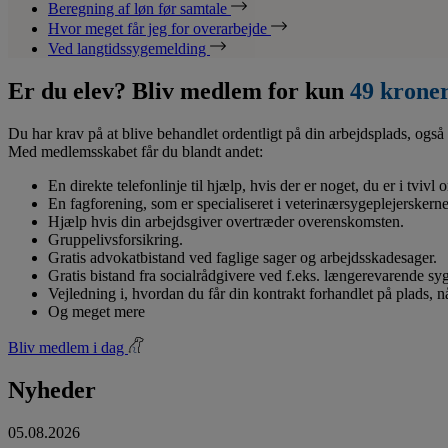
Beregning af løn før samtale
Hvor meget får jeg for overarbejde
Ved langtidssygemelding
Er du elev? Bliv medlem for kun
49 krone
Du har krav på at blive behandlet ordentligt på din arbejdsplads, også 
Med medlemsskabet får du blandt andet:
En direkte telefonlinje til hjælp, hvis der er noget, du er i tvivl
En fagforening, som er specialiseret i veterinærsygeplejerskerne
Hjælp hvis din arbejdsgiver overtræder overenskomsten.
Gruppelivsforsikring.
Gratis advokatbistand ved faglige sager og arbejdsskadesager.
Gratis bistand fra socialrådgivere ved f.eks. længerevarende s
Vejledning i, hvordan du får din kontrakt forhandlet på plads, 
Og meget mere
Bliv medlem i dag
Nyheder
05.08.2026