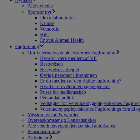
Nyheder
Alle nyheder
Sponsor nyt
Idexx laboratories
Kruuse
Vetnordic
Hills
Enovis Animal Health
Fagforening
Om Veterinærsygeplejerskernes Fagforening
Hvorfor være medlem af VF
Bestyrelsen
Bestyrelses arbejdet
Øvrige personer i foreningen
Er du medlem af den rigtige fagforening?
Hvad er en veterinærsygeplejerske?
Priser for medlemsskab
Persondatapolitik
Vedtægter for Veterinærsygeplejerskernes Fagfore
Veterinærsygeplejerskernes Fagforenings formål og
Mission, vision & værdier
Overenskomster og Lønstatistikker
Alle veterinærsygeplejersker skal autoriseres
Pensionsordning
Aktiviteter