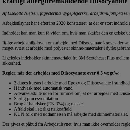
kraftigt allergifremkaldende Diisocyanate
Af Liselotte Nielsen, fagveterinærsygeplejerske, arbejdsmiljørepræse
Arbejdstilsynet har i efteråret 2020 konstateret, at der er stort indho
Indholdet kan man kun få viden om, hvis man skaffer den engelske udg
Ifølge arbejdsmiljøloven om arbejde med Diisocyanate kræves der særl
meget svært at arbejde med polyester skinne-materialer i dyrlægebra
Ligeledes indeholder skinnematerialet fra 3M Scotchcast Plus mellem
sikkerhed.
Regler, når der arbejdes med Diisocyanate over 0,5 vægt%:
2 dages kursus i arbejde med Epoxy og Diisocyanate i sundhed
Håndvask med automatisk vand
Advarselsskilte uden for rummet om, at der arbejdes med Diiso
Særlig procesventilation
Brug af handsker (EN 374) og maske
Affald skal i særligt risikoaffald
KUN folk med uddannelsen må arbejde med skinnematerialet.
Der gives et påbud fra Arbejdstilsynet, hvis man ikke overholder regl