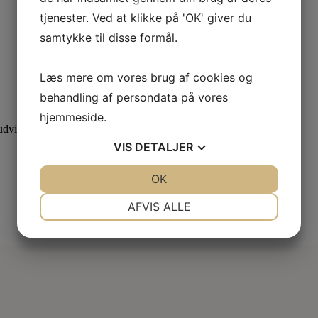
tjenester. Ved at klikke på 'OK' giver du
samtykke til disse formål.
Læs mere om vores brug af cookies og
behandling af persondata på vores
hjemmeside.
dvid din viden med specialiserede kurser.
VIS
DETALJER
JA
NEJ
OK
JA
NEJ
NØDVENDIGE
PRÆFERENCER
AFVIS ALLE
JA
NEJ
JA
NEJ
MARKETING
STATISTIK