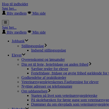
Hop til indholdet
Søg her...
Bliv medlem
Min side
Søg her...
Bliv medlem
Min side
Jobbank
Stillingsopslag
Indsend stillingsopslag
Elever
Overenskomst og lønsatsder
Din ret til ferie, feriefridage og anden frihed
Særlige regler for elever
Feriefridage, fridage og øvrig frihed gældende for 
Godkendelse af praktiksteder
Veterinærsygeplejerskernes Fagforening for elever
Nyttige adresser og telefonnumre
Om uddannelsen
Starten på livet som veterinærsygeplejerske
På skolebænken for første gang som veterinærsyge
Drømmer du om elevplads som veterinærsygepleje