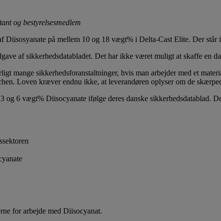
ntant og bestyrelsesmedlem
ld af Diisosyanate på mellem 10 og 18 vægt% i Delta-Cast Elite. Der står
ave af sikkerhedsdatabladet. Det har ikke været muligt at skaffe en d
igt mange sikkerhedsforanstaltninger, hvis man arbejder med et materia
nchen. Loven kræver endnu ikke, at leverandøren oplyser om de skærpe
 3 og 6 vægt% Diisocyanate ifølge deres danske sikkerhedsdatablad. D
ssektoren
cyanate
erne for arbejde med Diisocyanat.