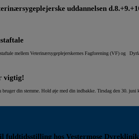
rinærsygeplejerske uddannelsen d.8.+9.+10
staftale
aftale mellem Veterinærsygeplejerskernes Fagforening (VF) og Dyr
 vigtig!
u bruger din stemme. Hold øje med din indbakke. Tirsdag den 30. juni kl
l fuldtidsstilling hos Vestermose Dyreklini