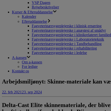
VSP Dagen
Rejsebeskrivelser
Kurser & Efteruddannelse
Kalender
Efteruddannelse
Fagveterinærsygeplejerske i klinisk ernæring
Fagveterinærsygeplejerske i anæstesi af smådyr
Fagveterinærsygeplejerske i klinikrelateret familie
Fagveterinærsygeplejerske i Laboratorieteknik
Fagveterinærsygeplejerske i Tandbehandling
Fagveterinærsygeplejerske i rehabilitering
Fagveterinærsygeplejerske i ledelse
A-kassen
Om a-kassen
For ledige
Kontakt os
Arbejdsmiljønyt: Skinne-materiale kan vær
22. feb 2021
23. sep 2024
Delta-Cast Elite skinnemateriale, der blive