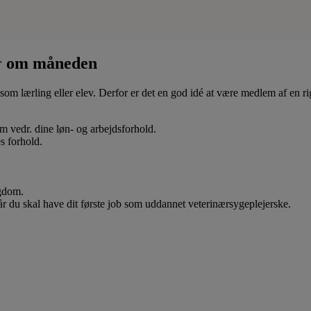
r
om måneden
som lærling eller elev. Derfor er det en god idé at være medlem af en ri
 om vedr. dine løn- og arbejdsforhold.
s forhold.
ygdom.
når du skal have dit første job som uddannet veterinærsygeplejerske.