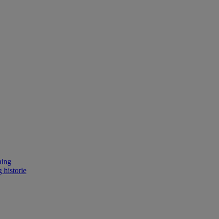
ning
 historie