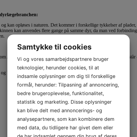
 i dyrlægebranchen:
ligt og kan opløses i naturen. Det kommer i forskellige tykkelser af plade
 Skinnen kan anvendes flere gange på samme dyr, da man ved forbindings
en.
Samtykke til cookies
som Arbejdstilsynet kan godkende som ufarligt. Skinnematerialet består
Vi og vores samarbejdspartnere bruger
teknologier, herunder cookies, til at
t og bestyrelsesmedlem.
indsamle oplysninger om dig til forskellige
formål, herunder: Tilpasning af annoncering,
bedre brugeroplevelse, funktionalitet,
statistik og marketing. Disse oplysninger
kan blive delt med annoncerings- og
analysepartnere, som kan kombinere dem
med data, du tidligere har givet dem eller
de har indsamlet gennem din brug af deres