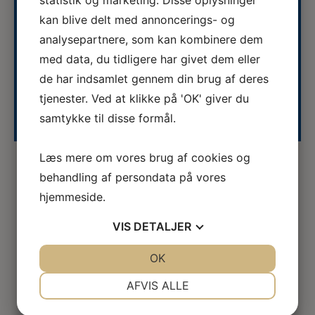
03.08.2026
kan blive delt med annoncerings- og
Veterinærsygeplejerske søges til
Hvidsten Dyrehospital
analysepartnere, som kan kombinere dem
Se stillingsopslaget her...
med data, du tidligere har givet dem eller
de har indsamlet gennem din brug af deres
tjenester. Ved at klikke på 'OK' giver du
Se hele kalenderen
samtykke til disse formål.
Læs mere om vores brug af cookies og
behandling af persondata på vores
hjemmeside.
Mød vores sponsorer
VIS
DETALJER
JA
NEJ
OK
JA
NEJ
NØDVENDIGE
PRÆFERENCER
AFVIS ALLE
JA
NEJ
JA
NEJ