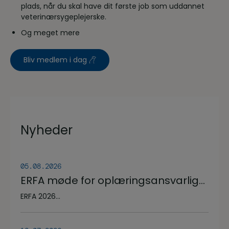
plads, når du skal have dit første job som uddannet
veterinærsygeplejerske.
Og meget mere
Bliv medlem i dag
Nyheder
05.08.2026
ERFA møde for oplæringsansvarlige
på veterinærsygeplejerske
ERFA 2026...
uddannelsen d.8.+9.+10. september.
Se invitationen herunder.