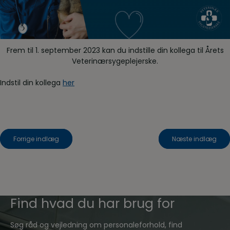
Frem til 1. september 2023 kan du indstille din kollega til Årets
Veterinærsygeplejerske.
Indstil din kollega
her
Indlægsnavigation
Forrige indlæg
Næste indlæg
Find hvad du har brug for
Søg råd og vejledning om personaleforhold, find