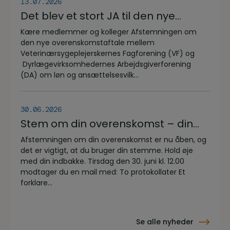
13.07.2026
Det blev et stort JA til den nye
overenskomstaftale
Kære medlemmer og kolleger Afstemningen om
den nye overenskomstaftale mellem
Veterinærsygeplejerskernes Fagforening (VF) og
Dyrlægevirksomhedernes Arbejdsgiverforening
(DA) om løn og ansættelsesvilk...
30.06.2026
Stem om din overenskomst – din
stemme er vigtig!
Afstemningen om din overenskomst er nu åben, og
det er vigtigt, at du bruger din stemme. Hold øje
med din indbakke. Tirsdag den 30. juni kl. 12.00
modtager du en mail med: To protokollater Et
forklare...
Se alle nyheder