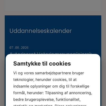
Uddannelseskalender
07.08.2026
Autoriseret Veterinærsygeplejerske
søges til fuldtidsstilling hos
Se stillingsopslaget her...
Samtykke til cookies
Vestermose Dyreklinik på
Vestsjælland
Vi og vores samarbejdspartnere bruger
05.08.2026
teknologier, herunder cookies, til at
ERFA møde for oplæringsansvarlige
indsamle oplysninger om dig til forskellige
på veterinærsygeplejerske
ERFA 2026...
formål, herunder: Tilpasning af annoncering,
uddannelsen d.8.+9.+10. september.
bedre brugeroplevelse, funktionalitet,
Se invitationen herunder.
statistik og marketing. Disse oplysninger