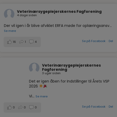
Veterinærsygeplejerskernes Fagforening
4 dage siden
Der vil igen i år blive afviklet ERFA møde for oplæringsansv
...
Se mere
Se på Facebook
·
Del
16
1
4
Veterinærsygeplejerskernes
Fagforening
3 uger siden
Det er igen åben for Indstillinger til Årets VSP
2026
Vi
...
Se mere
Se på Facebook
·
Del
0
0
0