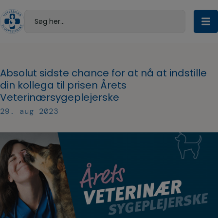
Hop
til
Søg her...
indholdet
Absolut sidste chance for at nå at indstille
din kollega til prisen Årets
Veterinærsygeplejerske
29. aug 2023