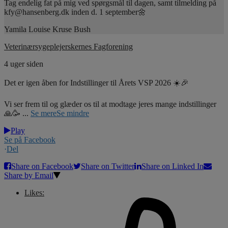
Tag endelig fat på mig ved spørgsmål til dagen, samt tilmelding på
kfy@hansenberg.dk inden d. 1 september🌼
Yamila Louise Kruse Bush
Veterinærsygeplejerskernes Fagforening
4 uger siden
Det er igen åben for Indstillinger til Årets VSP 2026 ☀️🎉
Vi ser frem til og glæder os til at modtage jeres mange indstillinger
🙏🥳
...
Se mere
Se mindre
Play
Se på Facebook
·
Del
Share on Facebook
Share on Twitter
Share on Linked In
Share by Email
Likes: