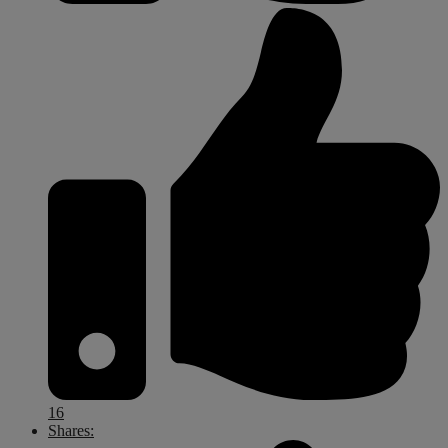
16
Shares: