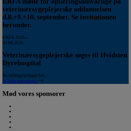
ERFA møde for oplæringsansvarlige på
veterinærsygeplejerske uddannelsen
d.8.+9.+10. september. Se invitationen
herunder.
ERFA 2026...
03.08.2026
Veterinærsygeplejerske søges til Hvidsten
Dyrehospital
Se stillingsopslaget her...
Se hele kalenderen
Mød vores sponsorer