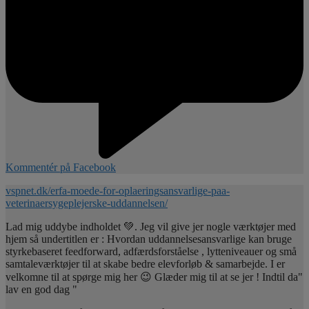
Kommentér på Facebook
vspnet.dk/erfa-moede-for-oplaeringsansvarlige-paa-
veterinaersygeplejerske-uddannelsen/
Lad mig uddybe indholdet 💚. Jeg vil give jer nogle værktøjer med
hjem så undertitlen er : Hvordan uddannelsesansvarlige kan bruge
styrkebaseret feedforward, adfærdsforståelse , lytteniveauer og små
samtaleværktøjer til at skabe bedre elevforløb & samarbejde. I er
velkomne til at spørge mig her 😉 Glæder mig til at se jer ! Indtil da"
lav en god dag "