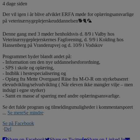
4 dage siden
Der vil igen i år blive afviklet ERFA møde for oplæringsansvarlige
på veterinærsygeplejerskeuddannelsen🐕🐈🦜
Denne gang med 3 møder henholdsvis d. 8/9 i Valby hos
Veterinærsygeplejerskernes Fagforening, d. 9/9 i Kolding hos
Hansenberg på Vranderupvej og d. 10/9 i Vodskov
Programmet byder blandt andet på:
- Information om den nye uddannelsesforordning,
- SPS i skole og oplæring,
- Indblik i hestespecialisering og
- Oplæg fra Mette Overgaard Riise fra M-O-R om styrkebaseret
elevudvikling/selvudvikling ( Når eleven ikke mangler vilje – men
indsigt i egne styrker)
- Samt en masse af sparring med andre oplæringsansvarlige.
Se det fulde program og tilmeldingsmuligheder i kommentarsporet
...
Se mere
Se mindre
Se på Facebook
·
Del
Share on Facebook
Share on Twitter
Share on Linked In