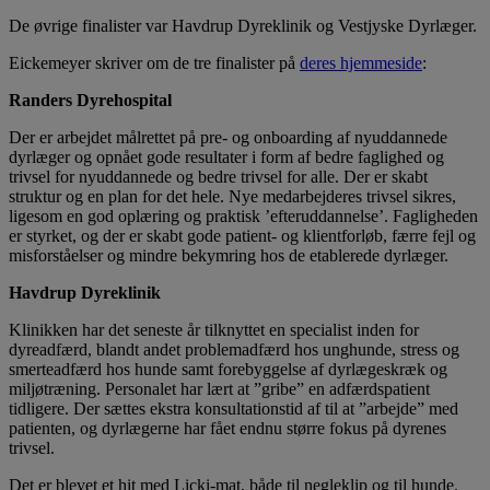
De øvrige finalister var Havdrup Dyreklinik og Vestjyske Dyrlæger.
Eickemeyer skriver om de tre finalister på
deres hjemmeside
:
Randers Dyrehospital
Der er arbejdet målrettet på pre- og onboarding af nyuddannede
dyrlæger og opnået gode resultater i form af bedre faglighed og
trivsel for nyuddannede og bedre trivsel for alle. Der er skabt
struktur og en plan for det hele. Nye medarbejderes trivsel sikres,
ligesom en god oplæring og praktisk ’efteruddannelse’. Fagligheden
er styrket, og der er skabt gode patient- og klientforløb, færre fejl og
misforståelser og mindre bekymring hos de etablerede dyrlæger.
Havdrup Dyreklinik
Klinikken har det seneste år tilknyttet en specialist inden for
dyreadfærd, blandt andet problemadfærd hos unghunde, stress og
smerteadfærd hos hunde samt forebyggelse af dyrlægeskræk og
miljøtræning. Personalet har lært at ”gribe” en adfærdspatient
tidligere. Der sættes ekstra konsultationstid af til at ”arbejde” med
patienten, og dyrlægerne har fået endnu større fokus på dyrenes
trivsel.
Det er blevet et hit med Licki-mat, både til negleklip og til hunde,