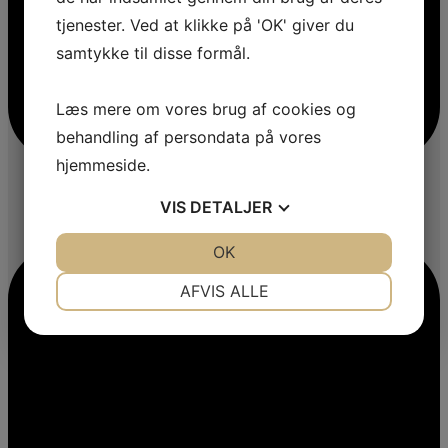
tjenester. Ved at klikke på 'OK' giver du
samtykke til disse formål.
Læs mere om vores brug af cookies og
behandling af persondata på vores
hjemmeside.
VIS
DETALJER
JA
NEJ
OK
JA
NEJ
NØDVENDIGE
PRÆFERENCER
AFVIS ALLE
JA
NEJ
JA
NEJ
MARKETING
STATISTIK