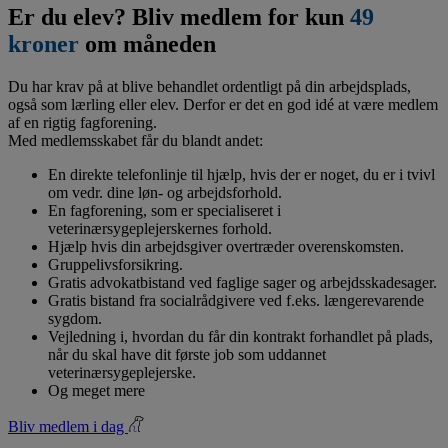
Er du elev? Bliv medlem for kun
49
kroner
om måneden
Du har krav på at blive behandlet ordentligt på din arbejdsplads,
også som lærling eller elev. Derfor er det en god idé at være medlem
af en rigtig fagforening.
Med medlemsskabet får du blandt andet:
En direkte telefonlinje til hjælp, hvis der er noget, du er i tvivl
om vedr. dine løn- og arbejdsforhold.
En fagforening, som er specialiseret i
veterinærsygeplejerskernes forhold.
Hjælp hvis din arbejdsgiver overtræder overenskomsten.
Gruppelivsforsikring.
Gratis advokatbistand ved faglige sager og arbejdsskadesager.
Gratis bistand fra socialrådgivere ved f.eks. længerevarende
sygdom.
Vejledning i, hvordan du får din kontrakt forhandlet på plads,
når du skal have dit første job som uddannet
veterinærsygeplejerske.
Og meget mere
Bliv medlem i dag