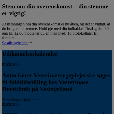
Stem om din overenskomst – din stemme
er vigtig!
Afstemningen om din overenskomst er nu åben, og det er vigtigt, at
du bruger din stemme. Hold øje med din indbakke. Tirsdag den 30.
juni kl. 12.00 modtager du en mail med: To protokollater Et
forklare...
Se alle nyheder
Uddannelseskalender
07.08.2026
Autoriseret Veterinærsygeplejerske søges
til fuldtidsstilling hos Vestermose
Dyreklinik på Vestsjælland
Se stillingsopslaget her...
05.08.2026