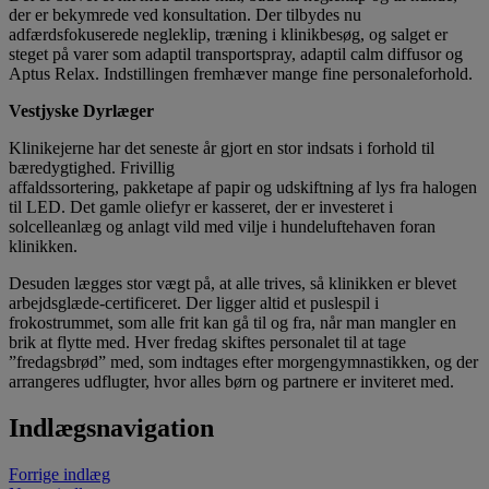
der er bekymrede ved konsultation. Der tilbydes nu
adfærdsfokuserede negleklip, træning i klinikbesøg, og salget er
steget på varer som adaptil transportspray, adaptil calm diffusor og
Aptus Relax. Indstillingen fremhæver mange fine personaleforhold.
Vestjyske Dyrlæger
Klinikejerne har det seneste år gjort en stor indsats i forhold til
bæredygtighed. Frivillig
affaldssortering, pakketape af papir og udskiftning af lys fra halogen
til LED. Det gamle oliefyr er kasseret, der er investeret i
solcelleanlæg og anlagt vild med vilje i hundeluftehaven foran
klinikken.
Desuden lægges stor vægt på, at alle trives, så klinikken er blevet
arbejdsglæde-certificeret. Der ligger altid et puslespil i
frokostrummet, som alle frit kan gå til og fra, når man mangler en
brik at flytte med. Hver fredag skiftes personalet til at tage
”fredagsbrød” med, som indtages efter morgengymnastikken, og der
arrangeres udflugter, hvor alles børn og partnere er inviteret med.
Indlægsnavigation
Forrige indlæg