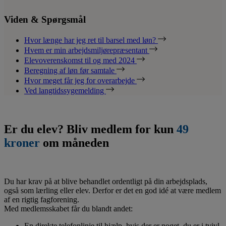
Viden & Spørgsmål
Hvor længe har jeg ret til barsel med løn?
Hvem er min arbejdsmiljørepræsentant
Elevoverenskomst til og med 2024
Beregning af løn før samtale
Hvor meget får jeg for overarbejde
Ved langtidssygemelding
Er du elev? Bliv medlem for kun
49
kroner
om måneden
Du har krav på at blive behandlet ordentligt på din arbejdsplads,
også som lærling eller elev. Derfor er det en god idé at være medlem
af en rigtig fagforening.
Med medlemsskabet får du blandt andet:
En direkte telefonlinje til hjælp, hvis der er noget, du er i tvivl