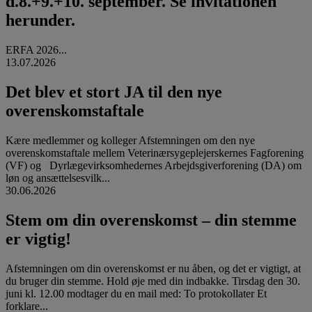
d.8.+9.+10. september. Se invitationen
herunder.
ERFA 2026...
13.07.2026
Det blev et stort JA til den nye
overenskomstaftale
Kære medlemmer og kolleger Afstemningen om den nye
overenskomstaftale mellem Veterinærsygeplejerskernes Fagforening
(VF) og Dyrlægevirksomhedernes Arbejdsgiverforening (DA) om
løn og ansættelsesvilk...
30.06.2026
Stem om din overenskomst – din stemme
er vigtig!
Afstemningen om din overenskomst er nu åben, og det er vigtigt, at
du bruger din stemme. Hold øje med din indbakke. Tirsdag den 30.
juni kl. 12.00 modtager du en mail med: To protokollater Et
forklare...