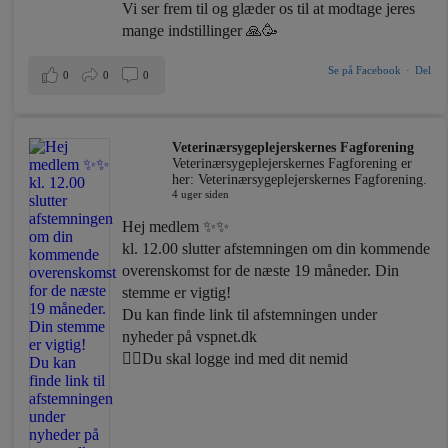
Vi ser frem til og glæder os til at modtage jeres
mange indstillinger 🙏🥳
Se på Facebook
·
Del
0
0
0
Veterinærsygeplejerskernes Fagforening
Veterinærsygeplejerskernes Fagforening er
her: Veterinærsygeplejerskernes Fagforening.
4 uger siden
Hej medlem ✨✨
kl. 12.00 slutter afstemningen om din kommende
overenskomst for de næste 19 måneder. Din
stemme er vigtig!
Du kan finde link til afstemningen under
nyheder på vspnet.dk
☝🏼Du skal logge ind med dit nemid