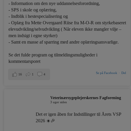
- Information om den nye uddannelsesforordning,
- SPS i skole og oplæring,
- Indblik i hestespecialisering og
- Oplæg fra Mette Overgaard Riise fra M-O-R om styrkebaseret
elevudvikling/selvudvikling ( Når eleven ikke mangler vilje –
men indsigt i egne styrker)
- Samt en masse af sparring med andre oplæringsansvarlige.
Se det fulde program og tilmeldingsmuligheder i
kommentarsporet
Se på Facebook
·
Del
16
1
4
Veterinærsygeplejerskernes Fagforening
3 uger siden
Det er igen åben for Indstillinger til Årets VSP
2026 ☀️🎉