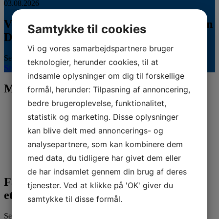
03.08.2026
Veterinærsygeplejerske søges til Hvidsten
Samtykke til cookies
Dyrehospital
Vi og vores samarbejdspartnere bruger
Se stillingsopslaget her...
teknologier, herunder cookies, til at
Se hele kalenderen
indsamle oplysninger om dig til forskellige
Mød vores sponsorer
formål, herunder: Tilpasning af annoncering,
bedre brugeroplevelse, funktionalitet,
statistik og marketing. Disse oplysninger
kan blive delt med annoncerings- og
analysepartnere, som kan kombinere dem
med data, du tidligere har givet dem eller
de har indsamlet gennem din brug af deres
Fandt du ikke det, du søgte, eller har du
tjenester. Ved at klikke på 'OK' giver du
et spørgsmål?
samtykke til disse formål.
Send os dit spørgsmål her. Vi sikrer, at du kommer i kontakt med