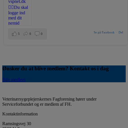
Se på Facebook
·
Del
5
0
0
Ønsker du at blive medlem? Kontakt os i dag
Bliv medlem
Veterinærsygeplejerskernes Fagforening hører under
Serviceforbundet og er medlem af FH.
Kontaktinformation
Ramsingsvej 30