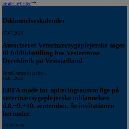
Se alle nyheder
Uddannelseskalender
07.08.2026
Autoriseret Veterinærsygeplejerske søges
til fuldtidsstilling hos Vestermose
Dyreklinik på Vestsjælland
Se stillingsopslaget her...
05.08.2026
ERFA møde for oplæringsansvarlige på
veterinærsygeplejerske uddannelsen
d.8.+9.+10. september. Se invitationen
herunder.
ERFA 2026...