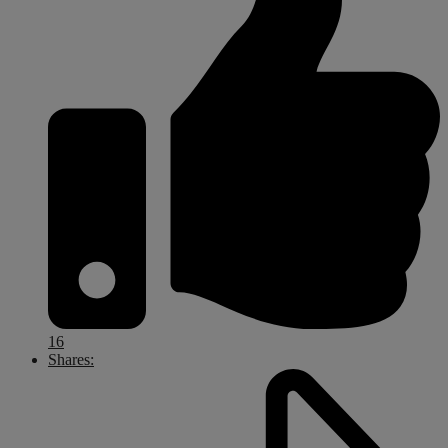
16
Shares: