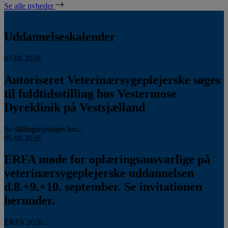
Se alle nyheder
Uddannelseskalender
07.08.2026
Autoriseret Veterinærsygeplejerske søges
til fuldtidsstilling hos Vestermose
Dyreklinik på Vestsjælland
Se stillingsopslaget her...
05.08.2026
ERFA møde for oplæringsansvarlige på
veterinærsygeplejerske uddannelsen
d.8.+9.+10. september. Se invitationen
herunder.
ERFA 2026...