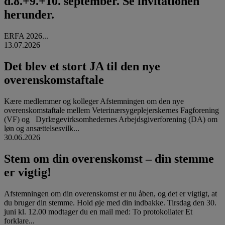
d.8.+9.+10. september. Se invitationen
herunder.
ERFA 2026...
13.07.2026
Det blev et stort JA til den nye
overenskomstaftale
Kære medlemmer og kolleger Afstemningen om den nye
overenskomstaftale mellem Veterinærsygeplejerskernes Fagforening
(VF) og Dyrlægevirksomhedernes Arbejdsgiverforening (DA) om
løn og ansættelsesvilk...
30.06.2026
Stem om din overenskomst – din stemme
er vigtig!
Afstemningen om din overenskomst er nu åben, og det er vigtigt, at
du bruger din stemme. Hold øje med din indbakke. Tirsdag den 30.
juni kl. 12.00 modtager du en mail med: To protokollater Et
forklare...