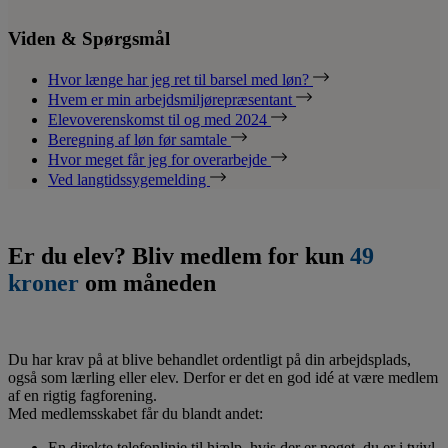
Viden & Spørgsmål
Hvor længe har jeg ret til barsel med løn?
Hvem er min arbejdsmiljørepræsentant
Elevoverenskomst til og med 2024
Beregning af løn før samtale
Hvor meget får jeg for overarbejde
Ved langtidssygemelding
Er du elev? Bliv medlem for kun
49
kroner
om måneden
Du har krav på at blive behandlet ordentligt på din arbejdsplads,
også som lærling eller elev. Derfor er det en god idé at være medlem
af en rigtig fagforening.
Med medlemsskabet får du blandt andet:
En direkte telefonlinje til hjælp, hvis der er noget, du er i tvivl