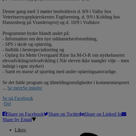
Denne gang med 3 møder henholdsvis d. 8/9 i Valby hos
Veterinærsygeplejerskernes Fagforening, d. 9/9 i Kolding hos
Hansenberg på Vranderupvej og d. 10/9 i Vodskov
Programmet byder blandt andet på:
- Information om den nye uddannelsesforordning,
- SPS i skole og oplæring,
- Indblik i hestespecialisering og
- Oplæg fra Mette Overgaard Riise fra M-O-R om styrkebaseret
elevudvikling/selvudvikling ( Når eleven ikke mangler vilje – men
indsigt i egne styrker)
- Samt en masse af sparring med andre oplæringsansvarlige.
Se det fulde program og tilmeldingsmuligheder i kommentarsporet
...
Se mere
Se mindre
Se på Facebook
·
Del
Share on Facebook
Share on Twitter
Share on Linked In
Share by Email
Likes: