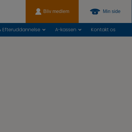
Bliv medlem
Min side
& Efteruddannelse
A-kassen
Kontakt os