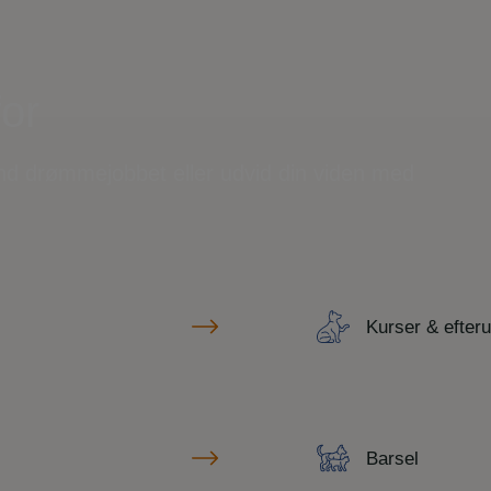
for
ind drømmejobbet eller udvid din viden med
Kurser & efter
Barsel