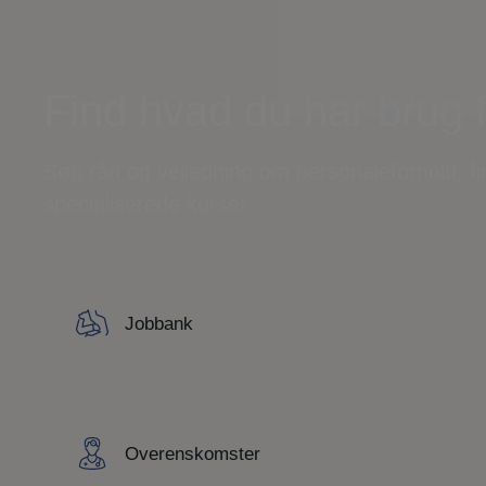
Find hvad du har brug 
Søg råd og vejledning om personaleforhold, f
specialiserede kurser.
Jobbank
Overenskomster