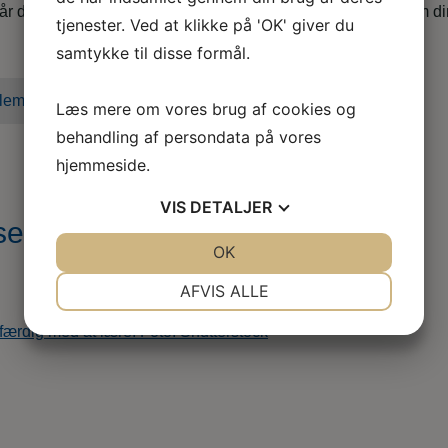
når du er i tvivl, skal skal godt videre eller søger nyt, både som d
tjenester. Ved at klikke på 'OK' giver du
samtykke til disse formål.
lem i dag
Læs mere om vores brug af cookies og
behandling af persondata på vores
hjemmeside.
VIS
DETALJER
e-Topfoto
JA
NEJ
OK
JA
NEJ
NØDVENDIGE
PRÆFERENCER
AFVIS ALLE
JA
NEJ
JA
NEJ
MARKETING
STATISTIK