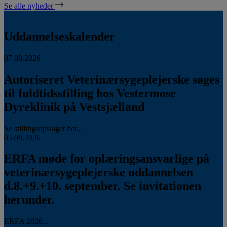
Se alle nyheder
Uddannelseskalender
07.08.2026
Autoriseret Veterinærsygeplejerske søges
til fuldtidsstilling hos Vestermose
Dyreklinik på Vestsjælland
Se stillingsopslaget her...
05.08.2026
ERFA møde for oplæringsansvarlige på
veterinærsygeplejerske uddannelsen
d.8.+9.+10. september. Se invitationen
herunder.
ERFA 2026...