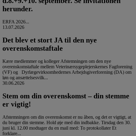
d.8.+9.+10. september. Se invitationen
herunder.
ERFA 2026...
13.07.2026
Det blev et stort JA til den nye
overenskomstaftale
Kære medlemmer og kolleger Afstemningen om den nye
overenskomstaftale mellem Veterinærsygeplejerskernes Fagforening
(VF) og Dyrlægevirksomhedernes Arbejdsgiverforening (DA) om
løn og ansættelsesvilk...
30.06.2026
Stem om din overenskomst – din stemme
er vigtig!
Afstemningen om din overenskomst er nu åben, og det er vigtigt, at
du bruger din stemme. Hold øje med din indbakke. Tirsdag den 30.
juni kl. 12.00 modtager du en mail med: To protokollater Et
forklare...