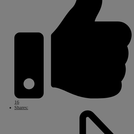
16
Shares: