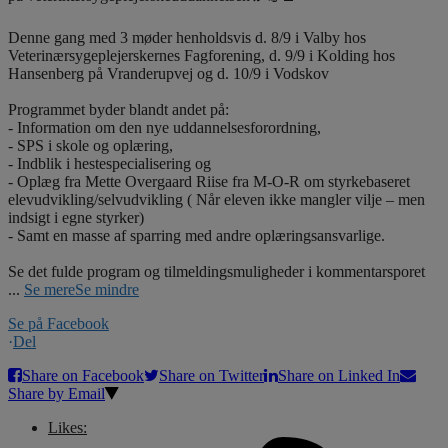
Denne gang med 3 møder henholdsvis d. 8/9 i Valby hos
Veterinærsygeplejerskernes Fagforening, d. 9/9 i Kolding hos
Hansenberg på Vranderupvej og d. 10/9 i Vodskov
Programmet byder blandt andet på:
- Information om den nye uddannelsesforordning,
- SPS i skole og oplæring,
- Indblik i hestespecialisering og
- Oplæg fra Mette Overgaard Riise fra M-O-R om styrkebaseret
elevudvikling/selvudvikling ( Når eleven ikke mangler vilje – men
indsigt i egne styrker)
- Samt en masse af sparring med andre oplæringsansvarlige.
Se det fulde program og tilmeldingsmuligheder i kommentarsporet
...
Se mere
Se mindre
Se på Facebook
·
Del
Share on Facebook
Share on Twitter
Share on Linked In
Share by Email
Likes: