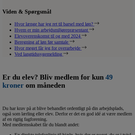
Viden & Spørgsmål
Hvor længe har jeg ret til barsel med løn?
Hvem er min arbejdsmiljørepræsentant
Elevoverenskomst til og med 2024
Beregning af løn før samtale
Hvor meget får jeg for overarbejde
Ved langtidssygemelding
Er du elev? Bliv medlem for kun
49
kroner
om måneden
Du har krav på at blive behandlet ordentligt på din arbejdsplads,
også som lærling eller elev. Derfor er det en god idé at være medlem
af en rigtig fagforening.
Med medlemsskabet får du blandt andet:
En direkte telefonlinje til hjælp, hvis der er noget, du er i tvivl