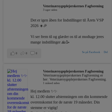
Veterinærsygeplejerskernes Fagforening
3 uger siden
Det er igen åben for Indstillinger til Årets VSP
2026 ☀️🎉
Vi ser frem til og glæder os til at modtage jeres
mange indstillinger 🙏🥳
Se på Facebook
·
Del
0
0
0
Veterinærsygeplejerskernes Fagforening
Veterinærsygeplejerskernes Fagforening er
her: Veterinærsygeplejerskernes Fagforening.
1 måned siden
Hej medlem ✨✨
kl. 12.00 slutter afstemningen om din kommende
overenskomst for de næste 19 måneder. Din
stemme er vigtig!