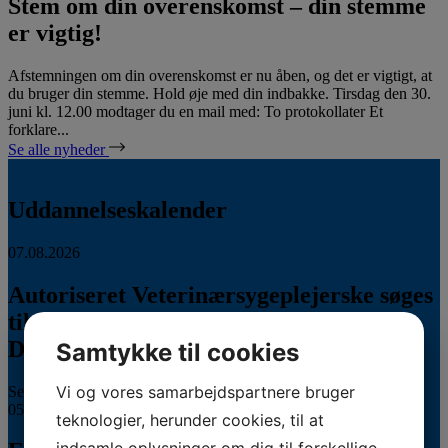
Stem om din overenskomst – din stemme
er vigtig!
Afstemningen om din overenskomst er nu åben, og det er vigtigt, at
du bruger din stemme. Hold øje med din indbakke. Tirsdag den 30.
juni kl. 12.00 modtager du en mail med: To protokollater Et
forklare...
Se alle nyheder
Uddannelseskalender
07.08.2026
Autoriseret Veterinærsygeplejerske søges
til fuldtidsstilling hos Vestermose
Dyreklinik på Vestsjælland
Samtykke til cookies
Vi og vores samarbejdspartnere bruger
Se stillingsopslaget her...
05.08.2026
teknologier, herunder cookies, til at