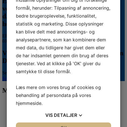
indsamle oplysninger om dig til forskellige
ERFA møde for oplæringsansvarlige på
veterinærsygeplejerske uddannelsen
formål, herunder: Tilpasning af annoncering,
d.8.+9.+10. september. Se invitationen
bedre brugeroplevelse, funktionalitet,
herunder.
statistik og marketing. Disse oplysninger
kan blive delt med annoncerings- og
ERFA 2026...
analysepartnere, som kan kombinere dem
03.08.2026
med data, du tidligere har givet dem eller
Veterinærsygeplejerske søges til Hvidsten
de har indsamlet gennem din brug af deres
Dyrehospital
tjenester. Ved at klikke på 'OK' giver du
samtykke til disse formål.
Se stillingsopslaget her...
Se hele kalenderen
Læs mere om vores brug af cookies og
Mød vores sponsorer
behandling af persondata på vores
hjemmeside.
VIS
DETALJER