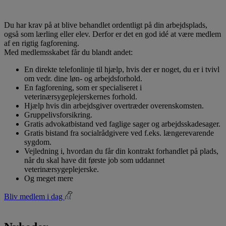
Du har krav på at blive behandlet ordentligt på din arbejdsplads,
også som lærling eller elev. Derfor er det en god idé at være medlem
af en rigtig fagforening.
Med medlemsskabet får du blandt andet:
En direkte telefonlinje til hjælp, hvis der er noget, du er i tvivl
om vedr. dine løn- og arbejdsforhold.
En fagforening, som er specialiseret i
veterinærsygeplejerskernes forhold.
Hjælp hvis din arbejdsgiver overtræder overenskomsten.
Gruppelivsforsikring.
Gratis advokatbistand ved faglige sager og arbejdsskadesager.
Gratis bistand fra socialrådgivere ved f.eks. længerevarende
sygdom.
Vejledning i, hvordan du får din kontrakt forhandlet på plads,
når du skal have dit første job som uddannet
veterinærsygeplejerske.
Og meget mere
Bliv medlem i dag