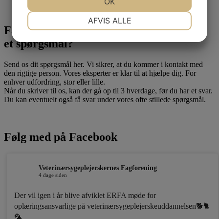
JA
NEJ
OK
JA
NEJ
NØDVENDIGE
PRÆFERENCER
AFVIS ALLE
Fandt du ikke det, du søgte, eller har du
JA
NEJ
JA
NEJ
et spørgsmål?
MARKETING
STATISTIK
Send os dit spørgsmål her. Vi sikrer, at du kommer i kontakt med
den rigtige person. Vores eksperter er klar til at hjælpe dig. For
enhver udfordring, stor eller lille.
Når du skriver til os, kan der gå op til 3 hverdage, før du har et svar.
Du kan eventuelt også få svar under vores ofte stillede spørgsmål.
Følg med på Facebook
Veterinærsygeplejerskernes Fagforening
4 dage siden
Der vil igen i år blive afviklet ERFA møde for
oplæringsansvarlige på veterinærsygeplejerskeuddannelsen🐕🐈
🦜