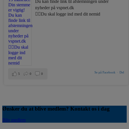
Du kan finde link til afstemningen under
nyheder på vspnet.dk
☝🏼Du skal logge ind med dit nemid
Se på Facebook
·
Del
5
0
0
Ønsker du at blive medlem? Kontakt os i dag
Bliv medlem