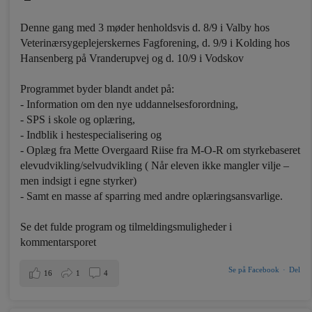
Denne gang med 3 møder henholdsvis d. 8/9 i Valby hos
Veterinærsygeplejerskernes Fagforening, d. 9/9 i Kolding hos
Hansenberg på Vranderupvej og d. 10/9 i Vodskov
Programmet byder blandt andet på:
- Information om den nye uddannelsesforordning,
- SPS i skole og oplæring,
- Indblik i hestespecialisering og
- Oplæg fra Mette Overgaard Riise fra M-O-R om styrkebaseret
elevudvikling/selvudvikling ( Når eleven ikke mangler vilje –
men indsigt i egne styrker)
- Samt en masse af sparring med andre oplæringsansvarlige.
Se det fulde program og tilmeldingsmuligheder i
kommentarsporet
Se på Facebook
·
Del
16
1
4