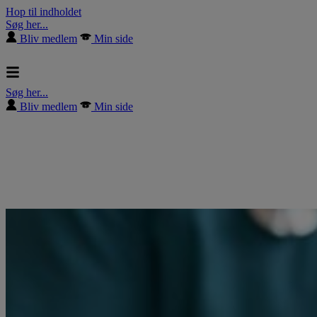
Hop til indholdet
Søg her...
Bliv medlem
Min side
Søg her...
Bliv medlem
Min side