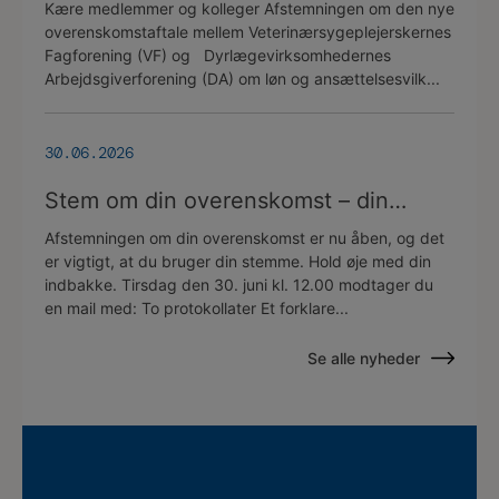
overenskomstaftale
Kære medlemmer og kolleger Afstemningen om den nye
overenskomstaftale mellem Veterinærsygeplejerskernes
Fagforening (VF) og Dyrlægevirksomhedernes
Arbejdsgiverforening (DA) om løn og ansættelsesvilk...
30.06.2026
Stem om din overenskomst – din
stemme er vigtig!
Afstemningen om din overenskomst er nu åben, og det
er vigtigt, at du bruger din stemme. Hold øje med din
indbakke. Tirsdag den 30. juni kl. 12.00 modtager du
en mail med: To protokollater Et forklare...
Se alle nyheder