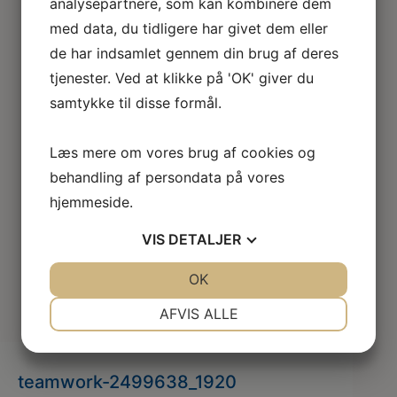
analysepartnere, som kan kombinere dem
med data, du tidligere har givet dem eller
de har indsamlet gennem din brug af deres
tjenester. Ved at klikke på 'OK' giver du
samtykke til disse formål.
Læs mere om vores brug af cookies og
behandling af persondata på vores
hjemmeside.
VIS
DETALJER
JA
NEJ
OK
JA
NEJ
NØDVENDIGE
PRÆFERENCER
AFVIS ALLE
JA
NEJ
JA
NEJ
MARKETING
STATISTIK
teamwork-2499638_1920