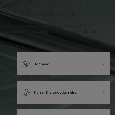
Find hvad du har brug for
Søg råd og vejledning om personaleforhold, find
drømmejobbet eller udvid din viden med specialiserede
kurser.
Jobbank
Kurser & efteruddannelse