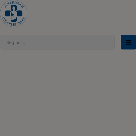
Hop
til
indholdet
Søg her...