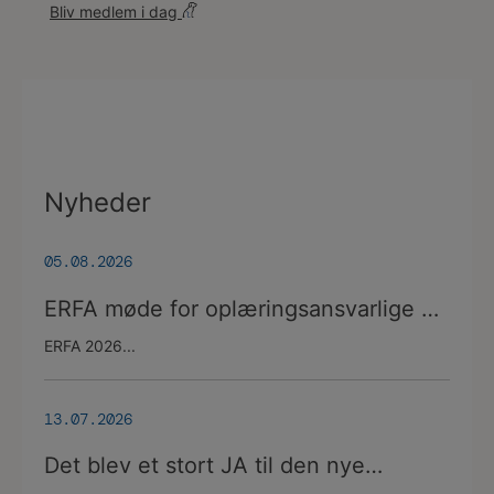
Bliv medlem i dag
Nyheder
05.08.2026
ERFA møde for oplæringsansvarlige på
veterinærsygeplejerske uddannelsen
ERFA 2026...
d.8.+9.+10. september. Se invitationen
herunder.
13.07.2026
Det blev et stort JA til den nye