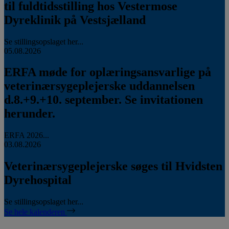
til fuldtidsstilling hos Vestermose
Dyreklinik på Vestsjælland
Se stillingsopslaget her...
05.08.2026
ERFA møde for oplæringsansvarlige på
veterinærsygeplejerske uddannelsen
d.8.+9.+10. september. Se invitationen
herunder.
ERFA 2026...
03.08.2026
Veterinærsygeplejerske søges til Hvidsten
Dyrehospital
Se stillingsopslaget her...
Se hele kalenderen