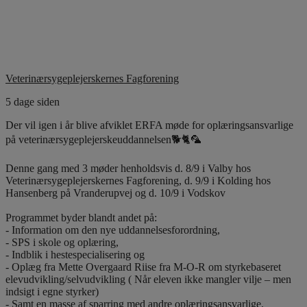
Veterinærsygeplejerskernes Fagforening
5 dage siden
Der vil igen i år blive afviklet ERFA møde for oplæringsansvarlige
på veterinærsygeplejerskeuddannelsen🐕🐈🦜
Denne gang med 3 møder henholdsvis d. 8/9 i Valby hos
Veterinærsygeplejerskernes Fagforening, d. 9/9 i Kolding hos
Hansenberg på Vranderupvej og d. 10/9 i Vodskov
Programmet byder blandt andet på:
- Information om den nye uddannelsesforordning,
- SPS i skole og oplæring,
- Indblik i hestespecialisering og
- Oplæg fra Mette Overgaard Riise fra M-O-R om styrkebaseret
elevudvikling/selvudvikling ( Når eleven ikke mangler vilje – men
indsigt i egne styrker)
- Samt en masse af sparring med andre oplæringsansvarlige.