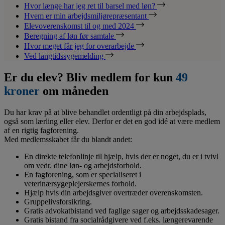
Hvor længe har jeg ret til barsel med løn?
Hvem er min arbejdsmiljørepræsentant
Elevoverenskomst til og med 2024
Beregning af løn før samtale
Hvor meget får jeg for overarbejde
Ved langtidssygemelding
Er du elev? Bliv medlem for kun
49
kroner
om måneden
Du har krav på at blive behandlet ordentligt på din arbejdsplads,
også som lærling eller elev. Derfor er det en god idé at være medlem
af en rigtig fagforening.
Med medlemsskabet får du blandt andet:
En direkte telefonlinje til hjælp, hvis der er noget, du er i tvivl
om vedr. dine løn- og arbejdsforhold.
En fagforening, som er specialiseret i
veterinærsygeplejerskernes forhold.
Hjælp hvis din arbejdsgiver overtræder overenskomsten.
Gruppelivsforsikring.
Gratis advokatbistand ved faglige sager og arbejdsskadesager.
Gratis bistand fra socialrådgivere ved f.eks. længerevarende