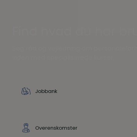
Find hvad du har bru
Søg råd og vejledning om personaleforh
viden med specialiserede kurser.
Jobbank
Overenskomster