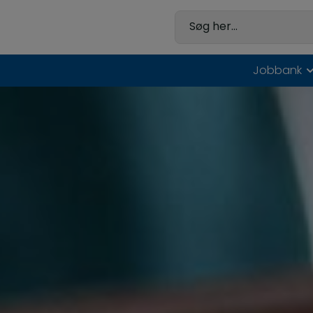
Hop
til
Søg her...
indholdet
Jobbank