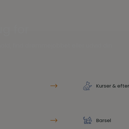
g for
old, find drømmejobbet eller udvid din
Kurser & eft
Barsel