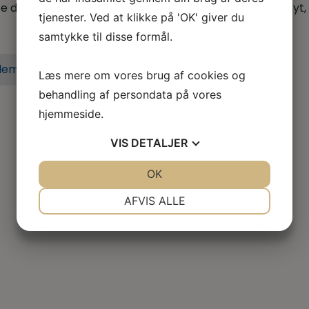
 dig når du er i tvivl, skal skal godt videre eller søger nyt,
tjenester. Ved at klikke på 'OK' giver du
samtykke til disse formål.
lem i dag
Læs mere om vores brug af cookies og
behandling af persondata på vores
hjemmeside.
VIS
DETALJER
JA
NEJ
OK
JA
NEJ
NØDVENDIGE
PRÆFERENCER
AFVIS ALLE
JA
NEJ
JA
NEJ
MARKETING
STATISTIK