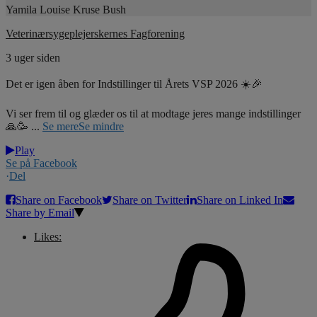
Yamila Louise Kruse Bush
Veterinærsygeplejerskernes Fagforening
3 uger siden
Det er igen åben for Indstillinger til Årets VSP 2026 ☀️🎉
Vi ser frem til og glæder os til at modtage jeres mange indstillinger
🙏🥳
...
Se mere
Se mindre
Play
Se på Facebook
·
Del
Share on Facebook
Share on Twitter
Share on Linked In
Share by Email
Likes: