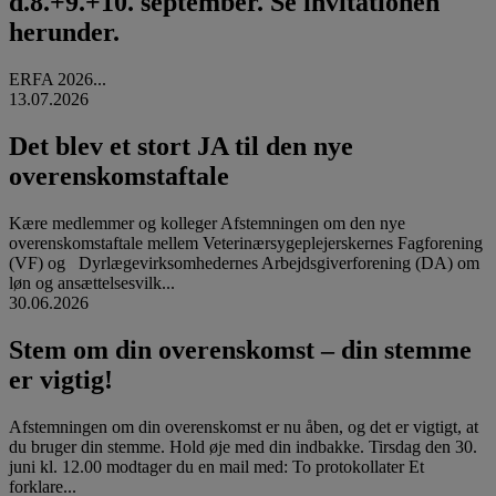
d.8.+9.+10. september. Se invitationen
herunder.
ERFA 2026...
13.07.2026
Det blev et stort JA til den nye
overenskomstaftale
Kære medlemmer og kolleger Afstemningen om den nye
overenskomstaftale mellem Veterinærsygeplejerskernes Fagforening
(VF) og Dyrlægevirksomhedernes Arbejdsgiverforening (DA) om
løn og ansættelsesvilk...
30.06.2026
Stem om din overenskomst – din stemme
er vigtig!
Afstemningen om din overenskomst er nu åben, og det er vigtigt, at
du bruger din stemme. Hold øje med din indbakke. Tirsdag den 30.
juni kl. 12.00 modtager du en mail med: To protokollater Et
forklare...