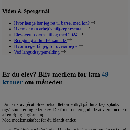
Viden & Spørgsmål
Hvor længe har jeg ret til barsel med løn?
Hvem er min arbejdsmiljørepræsentant
Elevoverenskomst til og med 2024
Beregning af løn før samtale
Hvor meget får jeg for overarbejde
Ved langtidssygemelding
Er du elev? Bliv medlem for kun
49
kroner
om måneden
Du har krav på at blive behandlet ordentligt på din arbejdsplads,
også som lærling eller elev. Derfor er det en god idé at være medlem
af en rigtig fagforening.
Med medlemsskabet får du blandt andet:
En direkte telefonlinje til hjælp, hvis der er noget, du er i tvivl