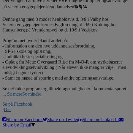
Der vil igen i år blive afviklet ERFA møde for oplæringsansvarlige
på veterinærsygeplejerskeuddannelsen🐕🐈🦜
Denne gang med 3 møder henholdsvis d. 8/9 i Valby hos
Veterinærsygeplejerskernes Fagforening, d. 9/9 i Kolding hos
Hansenberg på Vranderupvej og d. 10/9 i Vodskov
Programmet byder blandt andet på:
- Information om den nye uddannelsesforordning,
- SPS i skole og oplæring,
- Indblik i hestespecialisering og
- Oplæg fra Mette Overgaard Riise fra M-O-R om styrkebaseret
elevudvikling/selvudvikling ( Når eleven ikke mangler vilje – men
indsigt i egne styrker)
- Samt en masse af sparring med andre oplæringsansvarlige.
Se det fulde program og tilmeldingsmuligheder i kommentarsporet
...
Se mere
Se mindre
Se på Facebook
·
Del
Share on Facebook
Share on Twitter
Share on Linked In
Share by Email