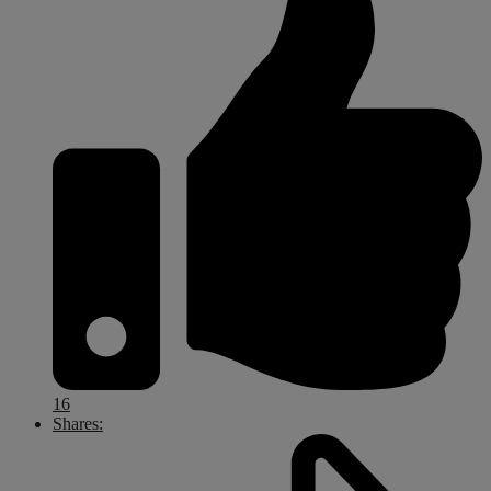
16
Shares: