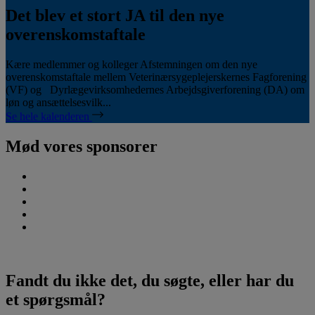
Det blev et stort JA til den nye
overenskomstaftale
Kære medlemmer og kolleger Afstemningen om den nye
overenskomstaftale mellem Veterinærsygeplejerskernes Fagforening
(VF) og Dyrlægevirksomhedernes Arbejdsgiverforening (DA) om
løn og ansættelsesvilk...
Se hele kalenderen
Mød vores sponsorer
Fandt du ikke det, du søgte, eller har du
et spørgsmål?