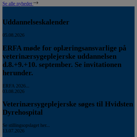
Se alle nyheder
Uddannelseskalender
05.08.2026
ERFA møde for oplæringsansvarlige på
veterinærsygeplejerske uddannelsen
d.8.+9.+10. september. Se invitationen
herunder.
ERFA 2026...
03.08.2026
Veterinærsygeplejerske søges til Hvidsten
Dyrehospital
Se stillingsopslaget her...
13.07.2026